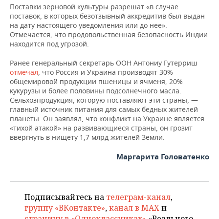
НЕФТЕХИМИЯ
Поставки зерновой культуры разрешат «в случае
поставок, в которых безотзывный аккредитив был выдан
РОЗНИЧНАЯ ТОРГОВЛЯ
НОВОСТИ ТЕХНОЛОГИЙ
МЕРОПРИЯТИЯ
на дату настоящего уведомления или до нее».
НЕФТЬ
Отмечается, что продовольственная безопасность Индии
ТРАНСПОРТ
IT
НОВОСТИ МЕРОПРИЯТИЙ
СПОРТ
находится под угрозой.
ОПК
Ранее генеральный секретарь ООН Антониу Гутерриш
УСЛУГИ
МЕДИА
ВЫЕЗДНАЯ РЕДАКЦИЯ
НОВОСТИ СПОРТА
ОБЩЕСТВО
ЭНЕРГЕТИКА
отмечал
, что Россия и Украина производят 30%
общемировой продукции пшеницы и ячменя, 20%
ТЕЛЕКОММУНИКАЦИИ
БИЗНЕС-БРАНЧИ
ФУТБОЛ
НОВОСТИ ОБЩЕСТВА
ФОТОГАЛЕРЕЯ
кукурузы и более половины подсолнечного масла.
Сельхозпродукция, которую поставляют эти страны, —
ONLINE-КОНФЕРЕНЦИИ
ХОККЕЙ
ВЛАСТЬ
СЮЖЕТЫ
главный источник питания для самых бедных жителей
планеты. Он заявлял, что конфликт на Украине является
«тихой атакой» на развивающиеся страны, он грозит
ОТКРЫТАЯ ЛЕКЦИЯ
БАСКЕТБОЛ
ИНФРАСТРУКТУРА
СПРАВОЧНИК
ввергнуть в нищету 1,7 млрд жителей Земли.
ВОЛЕЙБОЛ
ИСТОРИЯ
СПИСОК ПЕРСОН
ПОЛНАЯ ВЕРСИЯ
Маргарита Головатенко
КИБЕРСПОРТ
КУЛЬТУРА
СПИСОК КОМПАНИЙ
Подписывайтесь на
телеграм-канал
,
ФИГУРНОЕ КАТАНИЕ
МЕДИЦИНА
группу «ВКонтакте»
,
канал в MAX
и
страницу в «Одноклассниках»
«Реального