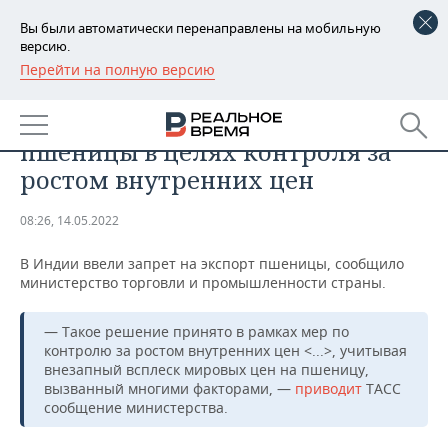
Вы были автоматически перенаправлены на мобильную
версию.
Перейти на полную версию
РЕГИОНЫ
ОБЩЕСТВО
В Индии запретили экспорт
БАШКОРТОСТАН
НОВОСТИ
пшеницы в целях контроля за
ТАТАРСТАН
АНАЛИТИКА
ростом внутренних цен
УДМУРТИЯ
НОВОСТИ АНАЛИТИКИ
ЭКОНОМИКА
08:26, 14.05.2022
ДЕКЛАРАЦИИ О ДОХОДАХ
НОВОСТИ ЭКОНОМИКИ
ПРОМЫШЛЕННОСТЬ
В Индии ввели запрет на экспорт пшеницы, сообщило
министерство торговли и промышленности страны.
КОРОЛИ ГОСЗАКАЗА ПФО
ФИНАНСЫ
НОВОСТИ
НЕДВИЖИМОСТЬ
ПРОМЫШЛЕННОСТИ
— Такое решение принято в рамках мер по
ВУЗЫ ТАТАРСТАНА
БАНКИ
НОВОСТИ НЕДВИЖИМОСТИ
АВТО
контролю за ростом внутренних цен <...>, учитывая
АГРОПРОМ
внезапный всплеск мировых цен на пшеницу,
вызванный многими факторами, —
приводит
ТАСС
КОМУ ПРИНАДЛЕЖАТ
БЮДЖЕТ
НОВОСТИ АВТО
БИЗНЕС
ТОРГОВЫЕ ЦЕНТРЫ
МАШИНОСТРОЕНИЕ
сообщение министерства.
ТАТАРСТАНА
ИНВЕСТИЦИИ
НОВОСТИ БИЗНЕСА
ТЕХНОЛОГИИ