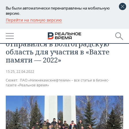
Вы были автоматически перенаправлены на мобильную
версию.
Перейти на полную версию
РЕГИОНЫ
ПРОМЫШЛЕННОСТЬ
Поисковый отряд «Нефтехимик»
БАШКОРТОСТАН
НОВОСТИ
отправился в Волгоградскую
ТАТАРСТАН
АНАЛИТИКА
область для участия в «Вахте
памяти — 2022»
УДМУРТИЯ
НОВОСТИ АНАЛИТИКИ
ЭКОНОМИКА
15:25, 22.04.2022
ДЕКЛАРАЦИИ О ДОХОДАХ
НОВОСТИ ЭКОНОМИКИ
ПРОМЫШЛЕННОСТЬ
Сюжет:
ПАО «Нижнекамскнефтехим» – все статьи в бизнес-
газете «Реальное время»
КОРОЛИ ГОСЗАКАЗА ПФО
ФИНАНСЫ
НОВОСТИ
НЕДВИЖИМОСТЬ
ПРОМЫШЛЕННОСТИ
ВУЗЫ ТАТАРСТАНА
БАНКИ
НОВОСТИ НЕДВИЖИМОСТИ
АВТО
АГРОПРОМ
КОМУ ПРИНАДЛЕЖАТ
БЮДЖЕТ
НОВОСТИ АВТО
БИЗНЕС
ТОРГОВЫЕ ЦЕНТРЫ
МАШИНОСТРОЕНИЕ
ТАТАРСТАНА
ИНВЕСТИЦИИ
НОВОСТИ БИЗНЕСА
ТЕХНОЛОГИИ