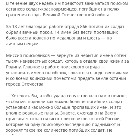
ВОДНЫЕ ВИДЫ СПОРТА
ОБРАЗОВАНИЕ
В течение двух недель им предстоит заниматься поиском
останков солдат-красноармейцев, погибших на полях
ХОККЕЙ С МЯЧОМ
ПРОИСШЕСТВИЯ
сражения в годы Великой Отечественной войны.
За 18 лет благодаря работе отряда 866 погибших солдат
обрели вечный покой, 14 имен без вести пропавших
было восстановлено по медальонам и шесть — по
личным вещам.
Миссия поисковиков — вернуть из небытия имена сотен
тысяч неизвестных солдат, которые отдали свои жизни за
Родину. Главное в работе поискового отряда —
установить имена погибших, связаться с родственниками
и со всеми воинскими почестями предать земле останки
героев Отечества.
— Хотелось бы, чтобы удача сопутствовала нам в поиске,
чтобы мы подняли как можно больше погибших солдат,
установили как можно больше пропавших имен. И это
вполне реальные планы. Знаете, ежегодно на Вахту
приезжает около пятисот поисковиков со всей России,
которые за одну поисковую экспедицию поднимают и
хоронят такое же количество погибших солдат. Не