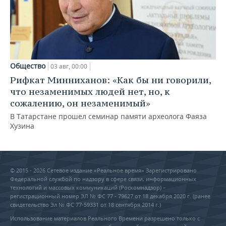
Общество
03 авг, 00:00
Рифкат Минниханов: «Как бы ни говорили,
что незаменимых людей нет, но, к
сожалению, он незаменимый»
В Татарстане прошел семинар памяти археолога Фаяза
Хузина
© 2015 - 2026 Сетевое издание «Реальное время» Зарегистрировано
Федеральной службой по надзору в сфере связи, информационных
технологий и массовых коммуникаций (Роскомнадзор) –
регистрационный номер ЭЛ № ФС 77 - 79627 от 18 декабря 2020 г. (ранее
свидетельство Эл № ФС 77-59331 от 18 сентября 2014 г.)
Использование материалов Реального Времени разрешено только с