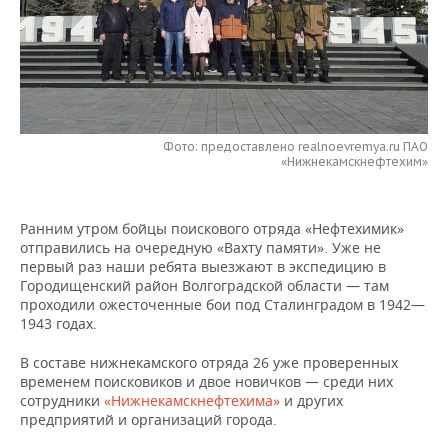
НЕФТЕХИМИЯ
РОЗНИЧНАЯ ТОРГОВЛЯ
НОВОСТИ ТЕХНОЛОГИЙ
МЕРОПРИЯТИЯ
НЕФТЬ
ТРАНСПОРТ
IT
НОВОСТИ МЕРОПРИЯТИЙ
СПОРТ
ОПК
УСЛУГИ
МЕДИА
ВЫЕЗДНАЯ РЕДАКЦИЯ
НОВОСТИ СПОРТА
ОБЩЕСТВО
ЭНЕРГЕТИКА
Фото: предоставлено realnoevremya.ru ПАО
«Нижнекамскнефтехим»
ТЕЛЕКОММУНИКАЦИИ
БИЗНЕС-БРАНЧИ
ФУТБОЛ
НОВОСТИ ОБЩЕСТВА
ФОТОГАЛЕРЕЯ
ONLINE-КОНФЕРЕНЦИИ
ХОККЕЙ
ВЛАСТЬ
СЮЖЕТЫ
Ранним утром бойцы поискового отряда «Нефтехимик»
отправились на очередную «Вахту памяти». Уже не
ОТКРЫТАЯ ЛЕКЦИЯ
БАСКЕТБОЛ
ИНФРАСТРУКТУРА
первый раз наши ребята выезжают в экспедицию в
СПРАВОЧНИК
Городищенский район Волгоградской области — там
проходили ожесточенные бои под Сталинградом в 1942—
ВОЛЕЙБОЛ
ИСТОРИЯ
СПИСОК ПЕРСОН
ПОЛНАЯ ВЕРСИЯ
1943 годах.
КИБЕРСПОРТ
КУЛЬТУРА
СПИСОК КОМПАНИЙ
В составе нижнекамского отряда 26 уже проверенных
временем поисковиков и двое новичков — среди них
сотрудники
«Нижнекамскнефтехима»
и других
ФИГУРНОЕ КАТАНИЕ
МЕДИЦИНА
предприятий и организаций города.