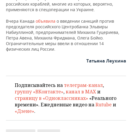
ВОДНЫЕ ВИДЫ СПОРТА
ОБРАЗОВАНИЕ
российских кораблей, многие из которых, вероятно,
применяются в спецоперации на Украине.
ХОККЕЙ С МЯЧОМ
ПРОИСШЕСТВИЯ
Вчера Канада
объявила
о введении санкций против
председателя российского Центробанка Эльвиры
Набиуллиной, предпринимателей Михаила Гуцериева,
Петра Авена, Михаила Фридмана, Олега Бойко.
Ограничительные меры ввели в отношении 14
физических лиц России.
Татьяна Леухина
Подписывайтесь на
телеграм-канал
,
группу «ВКонтакте»
,
канал в MAX
и
страницу в «Одноклассниках»
«Реального
времени». Ежедневные видео на
Rutube
и
«Дзене»
.