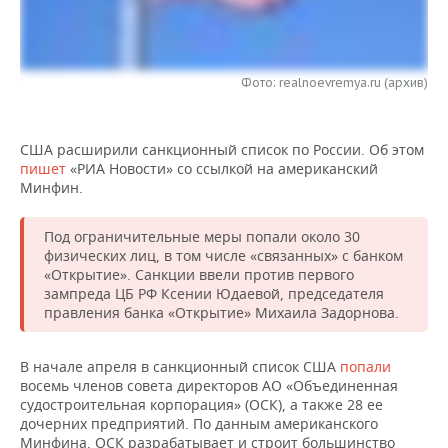
НЕФТЕХИМИЯ
РОЗНИЧНАЯ ТОРГОВЛЯ
НОВОСТИ ТЕХНОЛОГИЙ
МЕРОПРИЯТИЯ
НЕФТЬ
ТРАНСПОРТ
IT
НОВОСТИ МЕРОПРИЯТИЙ
СПОРТ
Фото: realnoevremya.ru (архив)
ОПК
УСЛУГИ
МЕДИА
ВЫЕЗДНАЯ РЕДАКЦИЯ
НОВОСТИ СПОРТА
ОБЩЕСТВО
ЭНЕРГЕТИКА
США расширили санкционный список по России. Об этом
пишет
«РИА Новости» со ссылкой на американский
ТЕЛЕКОММУНИКАЦИИ
БИЗНЕС-БРАНЧИ
ФУТБОЛ
НОВОСТИ ОБЩЕСТВА
ФОТОГАЛЕРЕЯ
Минфин.
ONLINE-КОНФЕРЕНЦИИ
ХОККЕЙ
ВЛАСТЬ
СЮЖЕТЫ
Под ограничительные меры попали около 30
физических лиц, в том числе «связанных» с банком
ОТКРЫТАЯ ЛЕКЦИЯ
БАСКЕТБОЛ
ИНФРАСТРУКТУРА
СПРАВОЧНИК
«Открытие». Санкции ввели против первого
зампреда ЦБ РФ Ксении Юдаевой, председателя
правления банка «Открытие» Михаила Задорнова.
ВОЛЕЙБОЛ
ИСТОРИЯ
СПИСОК ПЕРСОН
ПОЛНАЯ ВЕРСИЯ
КИБЕРСПОРТ
КУЛЬТУРА
СПИСОК КОМПАНИЙ
В начале апреля в санкционный список США
попали
восемь членов совета директоров АО «Объединенная
судостроительная корпорация» (ОСК), а также 28 ее
ФИГУРНОЕ КАТАНИЕ
МЕДИЦИНА
дочерних предприятий. По данным американского
Минфина, ОСК разрабатывает и строит большинство