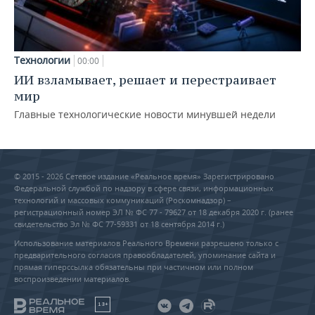
Технологии
00:00
ИИ взламывает, решает и перестраивает
мир
Главные технологические новости минувшей недели
© 2015 - 2026 Сетевое издание «Реальное время» Зарегистрировано
Федеральной службой по надзору в сфере связи, информационных
технологий и массовых коммуникаций (Роскомнадзор) –
регистрационный номер ЭЛ № ФС 77 - 79627 от 18 декабря 2020 г. (ранее
свидетельство Эл № ФС 77-59331 от 18 сентября 2014 г.)
Использование материалов Реального Времени разрешено только с
предварительного согласия правообладателей, упоминание сайта и
прямая гиперссылка обязательны при частичном или полном
воспроизведении материалов.
18+