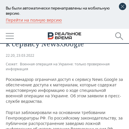
Вы были автоматически перенаправлены на мобильную
версию.
Перейти на полную версию
РЕГИОНЫ
ОБЩЕСТВО
Роскомнадзор ограничил доступ
БАШКОРТОСТАН
НОВОСТИ
к сервису News.Google
ТАТАРСТАН
АНАЛИТИКА
22:20, 23.03.2022
УДМУРТИЯ
НОВОСТИ АНАЛИТИКИ
ЭКОНОМИКА
Сюжет:
Военная операция на Украине: только проверенная
информация
ДЕКЛАРАЦИИ О ДОХОДАХ
НОВОСТИ ЭКОНОМИКИ
ПРОМЫШЛЕННОСТЬ
Роскомнадзор ограничил доступ к сервису News.Google за
обеспечение доступа к материалам, которые содержат
КОРОЛИ ГОСЗАКАЗА ПФО
ФИНАНСЫ
НОВОСТИ
НЕДВИЖИМОСТЬ
недостоверную информацию о ходе специальной
ПРОМЫШЛЕННОСТИ
военной операции на Украине. Об этом заявили в пресс-
ВУЗЫ ТАТАРСТАНА
БАНКИ
НОВОСТИ НЕДВИЖИМОСТИ
АВТО
службе ведомства.
АГРОПРОМ
Портал заблокировали на основании требовании
КОМУ ПРИНАДЛЕЖАТ
БЮДЖЕТ
НОВОСТИ АВТО
БИЗНЕС
ТОРГОВЫЕ ЦЕНТРЫ
МАШИНОСТРОЕНИЕ
Генпрокуратуры РФ. По российскому законодательству, за
ТАТАРСТАНА
публичное распространение заведомо ложной
ИНВЕСТИЦИИ
НОВОСТИ БИЗНЕСА
ТЕХНОЛОГИИ
информации об использовании Вооруженных сил РФ