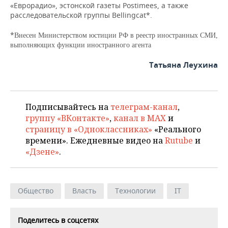
ВОДНЫЕ ВИДЫ СПОРТА
ОБРАЗОВАНИЕ
«Еврорадио», эстонской газеты Postimees, а также
расследовательской группы Bellingcat*.
ХОККЕЙ С МЯЧОМ
ПРОИСШЕСТВИЯ
*
Внесен Министерством юстиции РФ в реестр иностранных СМИ,
выполняющих функции иностранного агента
Татьяна Леухина
Подписывайтесь на
телеграм-канал
,
группу «ВКонтакте»
,
канал в MAX
и
страницу в «Одноклассниках»
«Реального
времени». Ежедневные видео на
Rutube
и
«Дзене»
.
Общество
Власть
Технологии
IT
Поделитесь в соцсетях