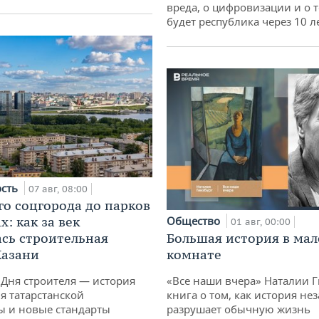
вреда, о цифровизации и о т
будет республика через 10 л
ость
07 авг, 08:00
го соцгорода до парков
: как за век
Общество
01 авг, 00:00
сь строительная
Большая история в ма
Казани
комнате
 Дня строителя — история
«Все наши вчера» Наталии 
я татарстанской
книга о том, как история не
ы и новые стандарты
разрушает обычную жизнь