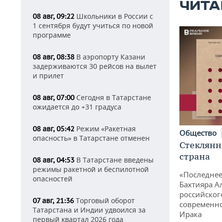
ЧИТА
Школьники в России с
08 авг, 09:22
1 сентября будут учиться по новой
программе
В аэропорту Казани
08 авг, 08:38
задерживаются 30 рейсов на вылет
и прилет
Сегодня в Татарстане
08 авг, 07:00
ожидается до +31 градуса
Режим «Ракетная
08 авг, 05:42
Общество
опасность» в Татарстане отменен
Стеклянн
страна
В Татарстане введены
08 авг, 04:53
режимы ракетной и беспилотной
«Последнее
опасностей
Бахтияра А
российског
Торговый оборот
07 авг, 21:36
современно
Татарстана и Индии удвоился за
Ирака
первый квартал 2026 года