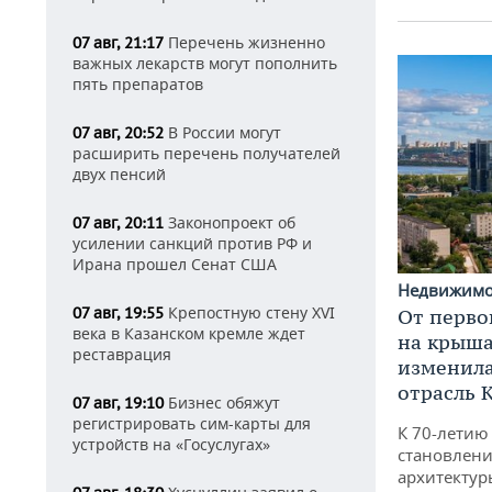
Перечень жизненно
07 авг, 21:17
важных лекарств могут пополнить
пять препаратов
В России могут
07 авг, 20:52
расширить перечень получателей
двух пенсий
Законопроект об
07 авг, 20:11
усилении санкций против РФ и
Ирана прошел Сенат США
Недвижим
Крепостную стену XVI
07 авг, 19:55
От перво
века в Казанском кремле ждет
на крышах
реставрация
изменила
отрасль 
Бизнес обяжут
07 авг, 19:10
регистрировать сим-карты для
К 70-летию
устройств на «Госуслугах»
становлени
архитектур