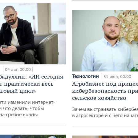
и
04 авг, 00:00
бадуллин: «ИИ сегодня
Технологии
31 июл, 00:00
т практически весь
Агробизнес под прицел
говый цикл»
кибербезопасность при
сельское хозяйство
ети изменили интернет-
и что делать, чтобы
Зачем выстраивать кибербе
 на гребне волны
в агросекторе и с чего начат