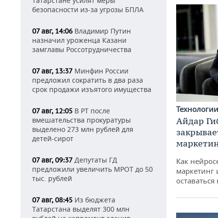
Татарстане усилят меры
безопасности из-за угрозы БПЛА
Владимир Путин
07 авг, 14:06
назначил уроженца Казани
замглавы Россотрудничества
Минфин России
07 авг, 13:37
предложил сократить в два раза
срок продажи изъятого имущества
Технологи
В РТ после
07 авг, 12:05
Айдар Ги
вмешательства прокуратуры
выделено 273 млн рублей для
закрывае
детей-сирот
маркетин
Депутаты ГД
07 авг, 09:37
Как нейрос
предложили увеличить МРОТ до 50
маркетинг 
тыс. рублей
оставаться
Из бюджета
07 авг, 08:45
Татарстана выделят 300 млн