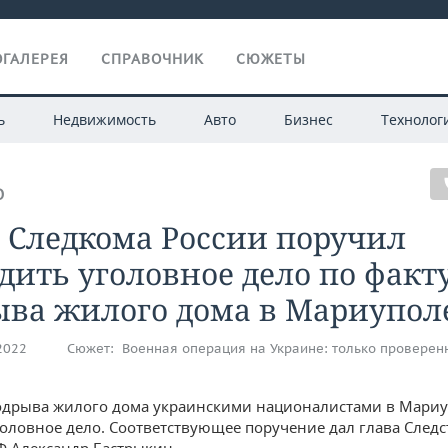
ГАЛЕРЕЯ
СПРАВОЧНИК
СЮЖЕТЫ
ь
Недвижимость
Авто
Бизнес
Технолог
О
 Следкома России поручил
дить уголовное дело по факт
ыва жилого дома в Мариупол
.2022
Сюжет:
Военная операция на Украине: только проверен
одрыва жилого дома украинскими националистами в Мари
головное дело. Соответствующее поручение дал глава След