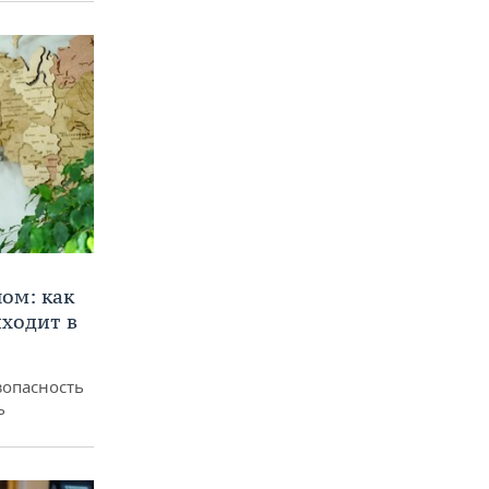
ом: как
ходит в
зопасность
ь