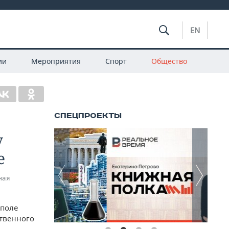
EN
ии
Мероприятия
Спорт
Общество
у
е
ная
уполе
ственного