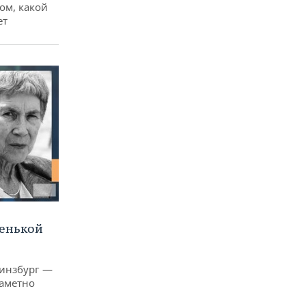
ом, какой
ет
ленькой
Гинзбург —
заметно