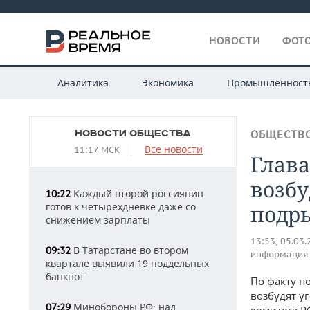
НОВОСТИ
ФОТО
Аналитика
Экономика
Промышленност
НОВОСТИ ОБЩЕСТВА
ОБЩЕСТВ
Все новости
11:17 МСК
Глава
возбу
Каждый второй россиянин
10:22
готов к четырехдневке даже со
подр
снижением зарплаты
13:53, 05.03
В Татарстане во втором
09:32
информация
квартале выявили 19 поддельных
банкнот
По факту п
возбудят у
Минобороны РФ: над
07:29