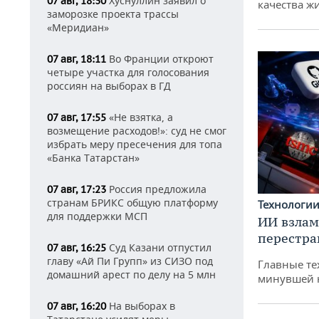
Хуснуллин заявил о
07 авг, 18:30
качества ж
заморозке проекта трассы
«Меридиан»
Во Франции откроют
07 авг, 18:11
четыре участка для голосования
россиян на выборах в ГД
«Не взятка, а
07 авг, 17:55
возмещение расходов!»: суд не смог
избрать меру пресечения для топа
«Банка Татарстан»
Россия предложила
07 авг, 17:23
странам БРИКС общую платформу
Технологи
для поддержки МСП
ИИ взлам
перестра
Суд Казани отпустил
07 авг, 16:25
главу «Ай Пи Групп» из СИЗО под
Главные те
домашний арест по делу на 5 млн
минувшей 
На выборах в
07 авг, 16:20