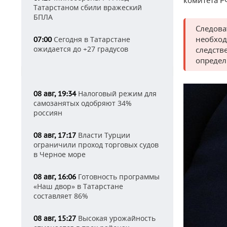
комитета Р
Татарстаном сбили вражеский
БПЛА
Следова
необход
Сегодня в Татарстане
07:00
ожидается до +27 градусов
следств
определ
Налоговый режим для
08 авг, 19:34
самозанятых одобряют 34%
россиян
Власти Турции
08 авг, 17:17
ограничили проход торговых судов
в Черное море
Готовность программы
08 авг, 16:06
«Наш двор» в Татарстане
составляет 86%
Высокая урожайность
08 авг, 15:27