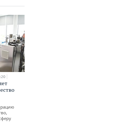
:20
яет
ество
еграцию
тво,
сферу