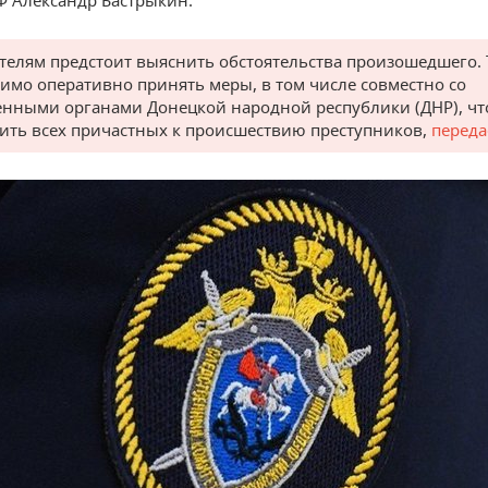
Ф Александр Бастрыкин.
телям предстоит выяснить обстоятельства произошедшего. 
имо оперативно принять меры, в том числе совместно со
енными органами Донецкой народной республики (ДНР), ч
ить всех причастных к происшествию преступников,
переда