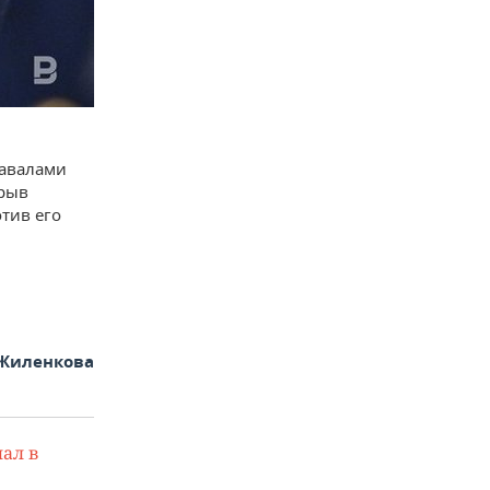
завалами
зрыв
тив его
Жиленкова
ал в