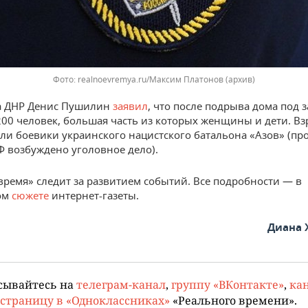
realnoevremya.ru/Максим Платонов
(архив)
ва ДНР Денис Пушилин
заявил
, что после подрыва дома под 
200 человек, большая часть из которых женщины и дети. В
ли боевики украинского нацистского батальона «Азов» (про
Ф возбуждено уголовное дело).
время» следит за развитием событий. Все подробности — в
ом
сюжете
интернет-газеты.
Диана 
сывайтесь на
телеграм-канал
,
группу «ВКонтакте»
,
кан
страницу в «Одноклассниках»
«Реального времени».