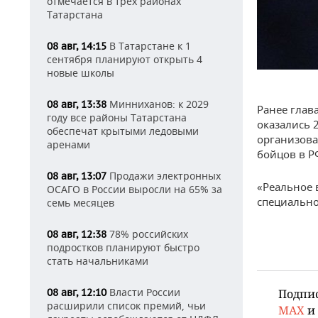
отмечается в трех районах
Татарстана
В Татарстане к 1
08 авг, 14:15
сентября планируют открыть 4
новые школы
Минниханов: к 2029
08 авг, 13:38
Ранее гла
году все районы Татарстана
оказались 
обеспечат крытыми ледовыми
организова
аренами
бойцов в Р
Продажи электронных
08 авг, 13:07
«Реальное 
ОСАГО в России выросли на 65% за
специальн
семь месяцев
78% российских
08 авг, 12:38
подростков планируют быстро
стать начальниками
Власти России
08 авг, 12:10
Подпи
расширили список премий, чьи
MAX
и