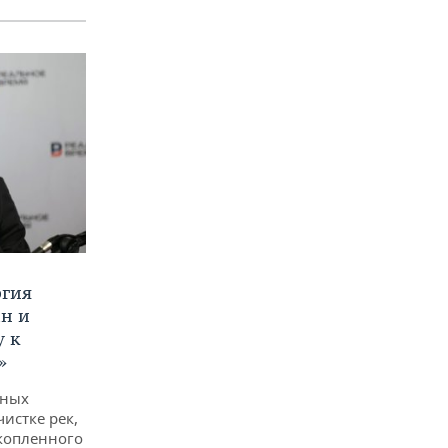
ргия
ан и
у к
»
дных
чистке рек,
копленного