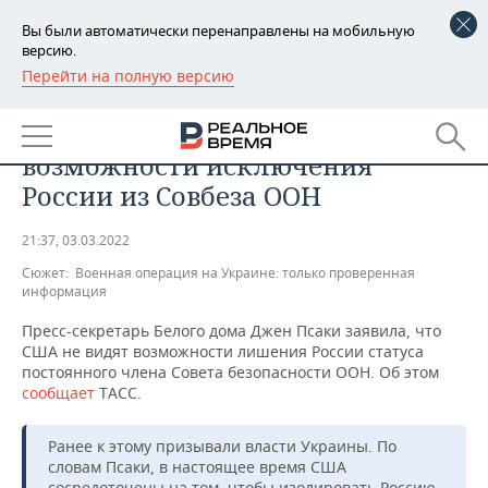
Вы были автоматически перенаправлены на мобильную
версию.
Перейти на полную версию
РЕГИОНЫ
ОБЩЕСТВО
Псаки: США не видят
БАШКОРТОСТАН
НОВОСТИ
возможности исключения
ТАТАРСТАН
АНАЛИТИКА
России из Совбеза ООН
УДМУРТИЯ
НОВОСТИ АНАЛИТИКИ
ЭКОНОМИКА
21:37, 03.03.2022
Сюжет:
Военная операция на Украине: только проверенная
ДЕКЛАРАЦИИ О ДОХОДАХ
НОВОСТИ ЭКОНОМИКИ
ПРОМЫШЛЕННОСТЬ
информация
КОРОЛИ ГОСЗАКАЗА ПФО
ФИНАНСЫ
НОВОСТИ
НЕДВИЖИМОСТЬ
Пресс-секретарь Белого дома Джен Псаки заявила, что
ПРОМЫШЛЕННОСТИ
США не видят возможности лишения России статуса
постоянного члена Совета безопасности ООН. Об этом
ВУЗЫ ТАТАРСТАНА
БАНКИ
НОВОСТИ НЕДВИЖИМОСТИ
АВТО
сообщает
ТАСС.
АГРОПРОМ
КОМУ ПРИНАДЛЕЖАТ
БЮДЖЕТ
НОВОСТИ АВТО
БИЗНЕС
ТОРГОВЫЕ ЦЕНТРЫ
МАШИНОСТРОЕНИЕ
Ранее к этому призывали власти Украины. По
ТАТАРСТАНА
словам Псаки, в настоящее время США
ИНВЕСТИЦИИ
НОВОСТИ БИЗНЕСА
ТЕХНОЛОГИИ
сосредоточены на том, чтобы изолировать Россию