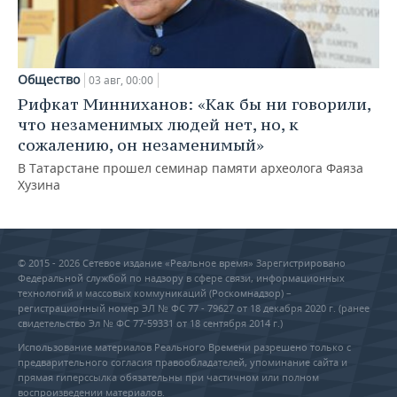
Общество
03 авг, 00:00
Рифкат Минниханов: «Как бы ни говорили,
что незаменимых людей нет, но, к
сожалению, он незаменимый»
В Татарстане прошел семинар памяти археолога Фаяза
Хузина
© 2015 - 2026 Сетевое издание «Реальное время» Зарегистрировано
Федеральной службой по надзору в сфере связи, информационных
технологий и массовых коммуникаций (Роскомнадзор) –
регистрационный номер ЭЛ № ФС 77 - 79627 от 18 декабря 2020 г. (ранее
свидетельство Эл № ФС 77-59331 от 18 сентября 2014 г.)
Использование материалов Реального Времени разрешено только с
предварительного согласия правообладателей, упоминание сайта и
прямая гиперссылка обязательны при частичном или полном
воспроизведении материалов.