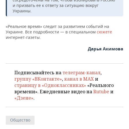
НЕФТЕХИМИЯ
и призвать ее к ответу за ситуацию вокруг
РОЗНИЧНАЯ ТОРГОВЛЯ
НОВОСТИ ТЕХНОЛОГИЙ
МЕРОПРИЯТИЯ
Украины.
НЕФТЬ
ТРАНСПОРТ
IT
НОВОСТИ МЕРОПРИЯТИЙ
СПОРТ
«Реальное время» следит за развитием событий на
ОПК
Украине. Все подробности — в специальном
сюжете
УСЛУГИ
МЕДИА
ВЫЕЗДНАЯ РЕДАКЦИЯ
НОВОСТИ СПОРТА
ОБЩЕСТВО
интернет-газеты.
ЭНЕРГЕТИКА
Дарья Акимова
ТЕЛЕКОММУНИКАЦИИ
БИЗНЕС-БРАНЧИ
ФУТБОЛ
НОВОСТИ ОБЩЕСТВА
ФОТОГАЛЕРЕЯ
ONLINE-КОНФЕРЕНЦИИ
ХОККЕЙ
ВЛАСТЬ
СЮЖЕТЫ
Подписывайтесь на
телеграм-канал
,
ОТКРЫТАЯ ЛЕКЦИЯ
БАСКЕТБОЛ
ИНФРАСТРУКТУРА
СПРАВОЧНИК
группу «ВКонтакте»
,
канал в MAX
и
страницу в «Одноклассниках»
«Реального
ВОЛЕЙБОЛ
ИСТОРИЯ
СПИСОК ПЕРСОН
ПОЛНАЯ ВЕРСИЯ
времени». Ежедневные видео на
Rutube
и
«Дзене»
.
КИБЕРСПОРТ
КУЛЬТУРА
СПИСОК КОМПАНИЙ
ФИГУРНОЕ КАТАНИЕ
МЕДИЦИНА
Общество