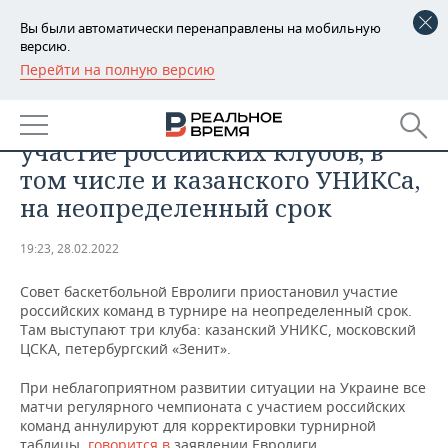
Вы были автоматически перенаправлены на мобильную
версию.
Перейти на полную версию
РЕГИОНЫ
СПОРТ
Евролига приостановила
БАШКОРТОСТАН
НОВОСТИ
участие российских клубов, в
ТАТАРСТАН
АНАЛИТИКА
том числе и казанского УНИКСа,
на неопределенный срок
УДМУРТИЯ
НОВОСТИ АНАЛИТИКИ
ЭКОНОМИКА
19:23, 28.02.2022
ДЕКЛАРАЦИИ О ДОХОДАХ
НОВОСТИ ЭКОНОМИКИ
ПРОМЫШЛЕННОСТЬ
Совет баскетбольной Евролиги приостановил участие
КОРОЛИ ГОСЗАКАЗА ПФО
ФИНАНСЫ
НОВОСТИ
НЕДВИЖИМОСТЬ
российских команд в турнире на неопределенный срок.
ПРОМЫШЛЕННОСТИ
Там выступают три клуба: казанский УНИКС, московский
ВУЗЫ ТАТАРСТАНА
БАНКИ
НОВОСТИ НЕДВИЖИМОСТИ
АВТО
ЦСКА, петербургский «Зенит».
АГРОПРОМ
При неблагоприятном развитии ситуации на Украине все
КОМУ ПРИНАДЛЕЖАТ
БЮДЖЕТ
НОВОСТИ АВТО
БИЗНЕС
матчи регулярного чемпионата с участием российских
ТОРГОВЫЕ ЦЕНТРЫ
МАШИНОСТРОЕНИЕ
ТАТАРСТАНА
команд аннулируют для корректировки турнирной
ИНВЕСТИЦИИ
НОВОСТИ БИЗНЕСА
ТЕХНОЛОГИИ
таблицы
, говорится в
заявлении Евролиги.