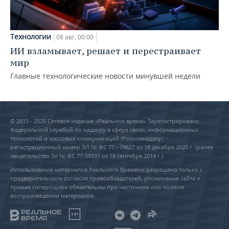
Технологии
08 авг, 00:00
ИИ взламывает, решает и перестраивает
мир
Главные технологические новости минувшей недели
© 2015 - 2026 Сетевое издание «Реальное время» Зарегистрировано
Федеральной службой по надзору в сфере связи, информационных
технологий и массовых коммуникаций (Роскомнадзор) –
регистрационный номер ЭЛ № ФС 77 - 79627 от 18 декабря 2020 г. (ранее
свидетельство Эл № ФС 77-59331 от 18 сентября 2014 г.)
Использование материалов Реального Времени разрешено только с
предварительного согласия правообладателей, упоминание сайта и
прямая гиперссылка обязательны при частичном или полном
воспроизведении материалов.
18+