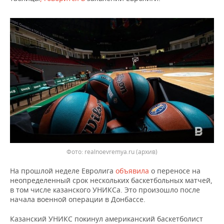
НЕФТЕХИМИЯ
РОЗНИЧНАЯ ТОРГОВЛЯ
НОВОСТИ ТЕХНОЛОГИЙ
МЕРОПРИЯТИЯ
НЕФТЬ
ТРАНСПОРТ
IT
НОВОСТИ МЕРОПРИЯТИЙ
СПОРТ
ОПК
УСЛУГИ
МЕДИА
ВЫЕЗДНАЯ РЕДАКЦИЯ
НОВОСТИ СПОРТА
ОБЩЕСТВО
ЭНЕРГЕТИКА
ТЕЛЕКОММУНИКАЦИИ
БИЗНЕС-БРАНЧИ
ФУТБОЛ
НОВОСТИ ОБЩЕСТВА
ФОТОГАЛЕРЕЯ
ONLINE-КОНФЕРЕНЦИИ
ХОККЕЙ
ВЛАСТЬ
СЮЖЕТЫ
ОТКРЫТАЯ ЛЕКЦИЯ
БАСКЕТБОЛ
ИНФРАСТРУКТУРА
СПРАВОЧНИК
Фото: realnoevremya.ru (архив)
ВОЛЕЙБОЛ
ИСТОРИЯ
СПИСОК ПЕРСОН
ПОЛНАЯ ВЕРСИЯ
На прошлой неделе Евролига
объявила
о переносе на
КИБЕРСПОРТ
КУЛЬТУРА
СПИСОК КОМПАНИЙ
неопределенный срок нескольких баскетбольных матчей,
в том числе казанского УНИКСа. Это произошло после
начала военной операции в Донбассе.
ФИГУРНОЕ КАТАНИЕ
МЕДИЦИНА
Казанский УНИКС покинул американский баскетболист