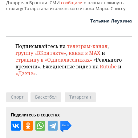
ВОДНЫЕ ВИДЫ СПОРТА
ОБРАЗОВАНИЕ
Джаррелл Брэнтли. СМИ
сообщили
о планах покинуть
столицу Татарстана итальянского игрока Марко Списсу.
ХОККЕЙ С МЯЧОМ
ПРОИСШЕСТВИЯ
Татьяна Леухина
Подписывайтесь на
телеграм-канал
,
группу «ВКонтакте»
,
канал в MAX
и
страницу в «Одноклассниках»
«Реального
времени». Ежедневные видео на
Rutube
и
«Дзене»
.
Спорт
Баскетбол
Татарстан
Поделитесь в соцсетях