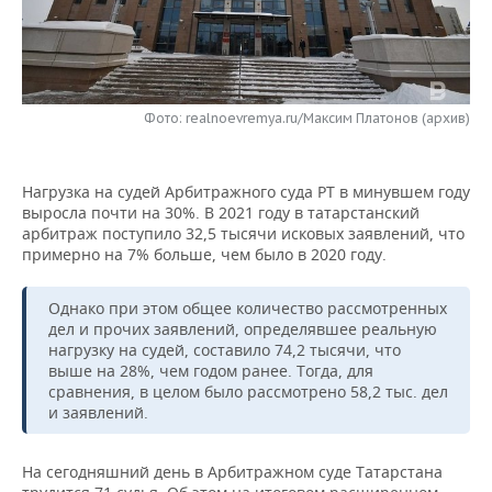
НЕФТЕХИМИЯ
РОЗНИЧНАЯ ТОРГОВЛЯ
НОВОСТИ ТЕХНОЛОГИЙ
МЕРОПРИЯТИЯ
НЕФТЬ
ТРАНСПОРТ
IT
НОВОСТИ МЕРОПРИЯТИЙ
СПОРТ
ОПК
Фото: realnoevremya.ru/Максим Платонов (архив)
УСЛУГИ
МЕДИА
ВЫЕЗДНАЯ РЕДАКЦИЯ
НОВОСТИ СПОРТА
ОБЩЕСТВО
ЭНЕРГЕТИКА
Нагрузка на судей Арбитражного суда РТ в минувшем году
ТЕЛЕКОММУНИКАЦИИ
БИЗНЕС-БРАНЧИ
ФУТБОЛ
НОВОСТИ ОБЩЕСТВА
ФОТОГАЛЕРЕЯ
выро­сла почти на 30%. В 2021 году в татарст­анский
арбитраж по­ступило 32,5 тысячи исковых заявлений, что
ONLINE-КОНФЕРЕНЦИИ
ХОККЕЙ
ВЛАСТЬ
СЮЖЕТЫ
при­мерно на 7% больше, чем было в 2020 го­ду.
ОТКРЫТАЯ ЛЕКЦИЯ
БАСКЕТБОЛ
ИНФРАСТРУКТУРА
СПРАВОЧНИК
Однако при этом общее количество ра­ссмотренных
дел и прочих заявлений, определявшее реальную
ВОЛЕЙБОЛ
ИСТОРИЯ
СПИСОК ПЕРСОН
ПОЛНАЯ ВЕРСИЯ
нагрузку на судей, составило 74,2 тысячи, что
выше на 28%, чем годом ранее. Тогда, для
сравнения, в целом было рассмотрено 58,2 тыс. дел
КИБЕРСПОРТ
КУЛЬТУРА
СПИСОК КОМПАНИЙ
и заявлений.
ФИГУРНОЕ КАТАНИЕ
МЕДИЦИНА
На сегодняшний день в Арбитражном суде Татарстана