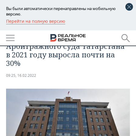
Вы были автоматически перенаправлены на мобильную
версию.
Перейти на полную версию
РЕГИОНЫ
ОБЩЕСТВО
Нагрузка на судей
БАШКОРТОСТАН
НОВОСТИ
Арбитражного суда Татарстана
ТАТАРСТАН
АНАЛИТИКА
в 2021 году выросла почти на
30%
УДМУРТИЯ
НОВОСТИ АНАЛИТИКИ
ЭКОНОМИКА
09:25, 16.02.2022
ДЕКЛАРАЦИИ О ДОХОДАХ
НОВОСТИ ЭКОНОМИКИ
ПРОМЫШЛЕННОСТЬ
КОРОЛИ ГОСЗАКАЗА ПФО
ФИНАНСЫ
НОВОСТИ
НЕДВИЖИМОСТЬ
ПРОМЫШЛЕННОСТИ
ВУЗЫ ТАТАРСТАНА
БАНКИ
НОВОСТИ НЕДВИЖИМОСТИ
АВТО
АГРОПРОМ
КОМУ ПРИНАДЛЕЖАТ
БЮДЖЕТ
НОВОСТИ АВТО
БИЗНЕС
ТОРГОВЫЕ ЦЕНТРЫ
МАШИНОСТРОЕНИЕ
ТАТАРСТАНА
ИНВЕСТИЦИИ
НОВОСТИ БИЗНЕСА
ТЕХНОЛОГИИ