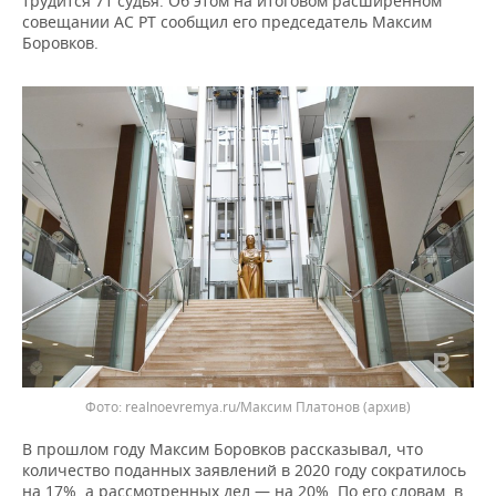
трудится 71 судья. Об этом на итоговом расширенном
ВОДНЫЕ ВИДЫ СПОРТА
ОБРАЗОВАНИЕ
совещании АС РТ сообщил его председатель Максим
Боровков.
ХОККЕЙ С МЯЧОМ
ПРОИСШЕСТВИЯ
realnoevremya.ru/Максим Платонов
(архив)
В прошлом году Максим Боровков рассказывал, что
количество поданных заявлений в 2020 году сократилось
на 17%, а рассмотренных дел — на 20%. По его словам, в