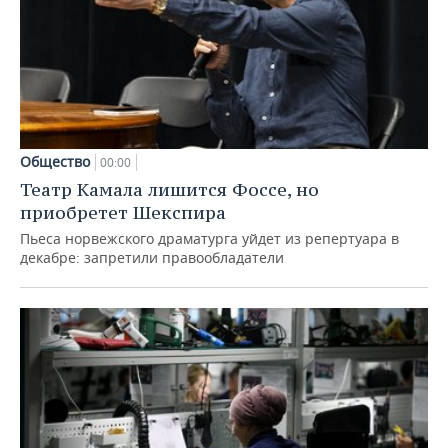
Общество
00:00
Театр Камала лишится Фоссе, но
приобретет Шекспира
Пьеса норвежского драматурга уйдет из репертуара в
декабре: запретили правообладатели