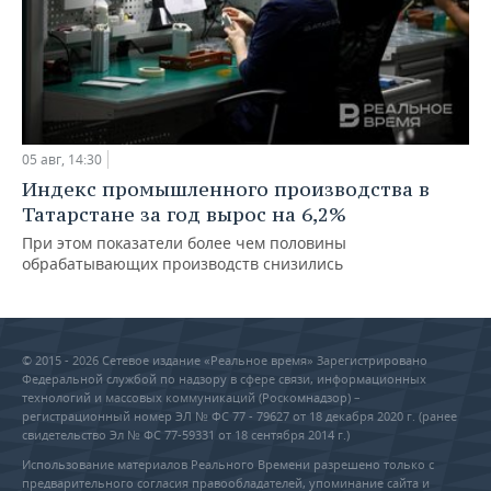
05 авг, 14:30
Индекс промышленного производства в
Татарстане за год вырос на 6,2%
При этом показатели более чем половины
обрабатывающих производств снизились
© 2015 - 2026 Сетевое издание «Реальное время» Зарегистрировано
Федеральной службой по надзору в сфере связи, информационных
технологий и массовых коммуникаций (Роскомнадзор) –
регистрационный номер ЭЛ № ФС 77 - 79627 от 18 декабря 2020 г. (ранее
свидетельство Эл № ФС 77-59331 от 18 сентября 2014 г.)
Использование материалов Реального Времени разрешено только с
предварительного согласия правообладателей, упоминание сайта и