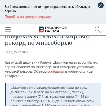
Вы были автоматически перенаправлены на мобильную
версию.
Перейти на полную версию
РЕГИОНЫ
СПОРТ
Казанский школьник Ранэль
БАШКОРТОСТАН
НОВОСТИ
Шафиков установил мировой
ТАТАРСТАН
АНАЛИТИКА
рекорд по многоборью
УДМУРТИЯ
НОВОСТИ АНАЛИТИКИ
ЭКОНОМИКА
03:42, 25.12.2021
ДЕКЛАРАЦИИ О ДОХОДАХ
НОВОСТИ ЭКОНОМИКИ
ПРОМЫШЛЕННОСТЬ
Казанский школьник Ранэль Шафиков на всероссийских
соревнованиях по многоборью в Кемерове установил
КОРОЛИ ГОСЗАКАЗА ПФО
ФИНАНСЫ
НОВОСТИ
НЕДВИЖИМОСТЬ
мировой рекорд. Об этом
сообщили
в мэрии столицы
ПРОМЫШЛЕННОСТИ
Татарстана.
ВУЗЫ ТАТАРСТАНА
БАНКИ
НОВОСТИ НЕДВИЖИМОСТИ
АВТО
АГРОПРОМ
Шафиков занял лидирующие позиции во всех
дисциплинах: в беге на 60 метров (6,79 сек.),
КОМУ ПРИНАДЛЕЖАТ
БЮДЖЕТ
НОВОСТИ АВТО
БИЗНЕС
ТОРГОВЫЕ ЦЕНТРЫ
МАШИНОСТРОЕНИЕ
прыжке в длину (7,1 м), толкании ядра (14,53 м),
ТАТАРСТАНА
прыжке в высоту (1,91 м) и др. В общей сложности
ИНВЕСТИЦИИ
НОВОСТИ БИЗНЕСА
ТЕХНОЛОГИИ
спортсмен набрал 5 910 очков — это мировой и