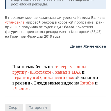
НЕФТЕХИМИЯ
российский рекорды.
РОЗНИЧНАЯ ТОРГОВЛЯ
НОВОСТИ ТЕХНОЛОГИЙ
МЕРОПРИЯТИЯ
НЕФТЬ
В прошлом месяце казанская фигуристка Камила Валиева
ТРАНСПОРТ
IT
НОВОСТИ МЕРОПРИЯТИЙ
СПОРТ
установила
мировой рекорд в короткой программе Гран-
ОПК
при. Она получила от судей 87,42 балла. 15-летняя
фигуристка превзошла рекорд Алены Косторной (85,45)
УСЛУГИ
МЕДИА
ВЫЕЗДНАЯ РЕДАКЦИЯ
НОВОСТИ СПОРТА
ОБЩЕСТВО
ЭНЕРГЕТИКА
на Гран-при Франции 2019 года.
ТЕЛЕКОММУНИКАЦИИ
БИЗНЕС-БРАНЧИ
ФУТБОЛ
НОВОСТИ ОБЩЕСТВА
ФОТОГАЛЕРЕЯ
Диана Жиленкова
ONLINE-КОНФЕРЕНЦИИ
ХОККЕЙ
ВЛАСТЬ
СЮЖЕТЫ
ОТКРЫТАЯ ЛЕКЦИЯ
БАСКЕТБОЛ
ИНФРАСТРУКТУРА
СПРАВОЧНИК
Подписывайтесь на
телеграм-канал
,
группу «ВКонтакте»
,
канал в MAX
и
страницу в «Одноклассниках»
«Реального
ВОЛЕЙБОЛ
ИСТОРИЯ
СПИСОК ПЕРСОН
ПОЛНАЯ ВЕРСИЯ
времени». Ежедневные видео на
Rutube
и
«Дзене»
.
КИБЕРСПОРТ
КУЛЬТУРА
СПИСОК КОМПАНИЙ
ФИГУРНОЕ КАТАНИЕ
МЕДИЦИНА
Спорт
Татарстан