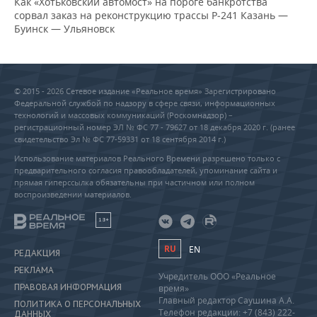
Как «Хотьковский автомост» на пороге банкротства
сорвал заказ на реконструкцию трассы Р‑241 Казань —
Буинск — Ульяновск
© 2015 - 2026 Сетевое издание «Реальное время» Зарегистрировано
Федеральной службой по надзору в сфере связи, информационных
технологий и массовых коммуникаций (Роскомнадзор) –
регистрационный номер ЭЛ № ФС 77 - 79627 от 18 декабря 2020 г. (ранее
свидетельство Эл № ФС 77-59331 от 18 сентября 2014 г.)
Использование материалов Реального Времени разрешено только с
предварительного согласия правообладателей, упоминание сайта и
прямая гиперссылка обязательны при частичном или полном
воспроизведении материалов.
18+
RU
EN
РЕДАКЦИЯ
РЕКЛАМА
Учредитель ООО «Реальное
ПРАВОВАЯ ИНФОРМАЦИЯ
время»
Главный редактор Саушина А.А.
ПОЛИТИКА О ПЕРСОНАЛЬНЫХ
Телефон редакции: +7 (843) 222-
ДАННЫХ