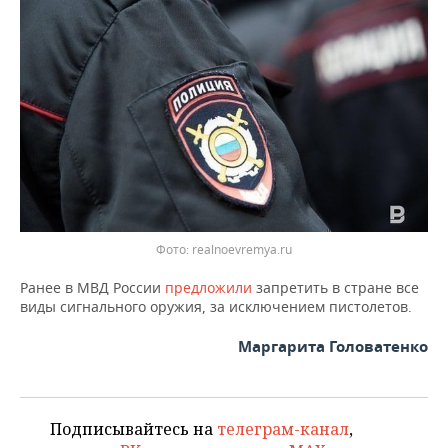
ВОДНЫЕ ВИДЫ СПОРТА
ОБРАЗОВАНИЕ
ХОККЕЙ С МЯЧОМ
ПРОИСШЕСТВИЯ
Фото: realnoevremya.ru
Ранее в МВД России
предложили
запретить в стране все
виды сигнального оружия, за исключением пистолетов.
Маргарита Головатенко
Подписывайтесь на
телеграм-канал
,