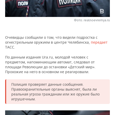
НЕФТЕХИМИЯ
РОЗНИЧНАЯ ТОРГОВЛЯ
НОВОСТИ ТЕХНОЛОГИЙ
МЕРОПРИЯТИЯ
НЕФТЬ
Фото: realnoevremya.ru
ТРАНСПОРТ
IT
НОВОСТИ МЕРОПРИЯТИЙ
СПОРТ
ОПК
УСЛУГИ
МЕДИА
ВЫЕЗДНАЯ РЕДАКЦИЯ
НОВОСТИ СПОРТА
ОБЩЕСТВО
ЭНЕРГЕТИКА
Очевидцы сообщили о том, что видели подростка с
огнестрельным оружием в центре Челябинска,
передает
ТЕЛЕКОММУНИКАЦИИ
БИЗНЕС-БРАНЧИ
ФУТБОЛ
НОВОСТИ ОБЩЕСТВА
ФОТОГАЛЕРЕЯ
ТАСС.
ONLINE-КОНФЕРЕНЦИИ
ХОККЕЙ
ВЛАСТЬ
СЮЖЕТЫ
По данным издания Ura.ru, молодой человек с
предметом, напоминающим автомат, следовал от
площади Революции до остановки «Детский мир».
ОТКРЫТАЯ ЛЕКЦИЯ
БАСКЕТБОЛ
ИНФРАСТРУКТУРА
СПРАВОЧНИК
Прохожие на него в основном не реагировали.
ВОЛЕЙБОЛ
ИСТОРИЯ
СПИСОК ПЕРСОН
ПОЛНАЯ ВЕРСИЯ
Полиция проверяет данные сообщения.
Правоохранительные органы выяснят, была ли
КИБЕРСПОРТ
КУЛЬТУРА
СПИСОК КОМПАНИЙ
реальная угроза гражданам или же оружие было
игрушечным.
ФИГУРНОЕ КАТАНИЕ
МЕДИЦИНА