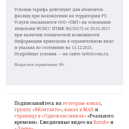
ВОДНЫЕ ВИДЫ СПОРТА
ОБРАЗОВАНИЕ
Условия тарифа действуют для абонентов-
ХОККЕЙ С МЯЧОМ
ПРОИСШЕСТВИЯ
физлиц при нахождении на территории РТ.
Услуги оказываются ООО «ТМТ» на основании
лицензии ФСНСС ИТМК №150172 от 26.01.2017
при наличии технической возможности.
Информация приведена в ограниченном виде
и указана по состоянию на 13.12.2021.
Подробные условия — на сайте tattelecom.ru.
Возрастное ограничение 18+
Подписывайтесь на
телеграм-канал
,
группу «ВКонтакте»
,
канал в MAX
и
страницу в «Одноклассниках»
«Реального
времени». Ежедневные видео на
Rutube
и
«Дзене»
.