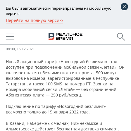
Вы были автоматически перенаправлены на мобильную
версию.
Перейти на полную версию
РЕГИОНЫ
«Летай» запустил акционный
БАШКОРТОСТАН
НОВОСТИ
тариф «Новогодний безлимит»
ТАТАРСТАН
АНАЛИТИКА
08:00, 15.12.2021
УДМУРТИЯ
НОВОСТИ АНАЛИТИКИ
ЭКОНОМИКА
Новый акционный тариф «Новогодний безлимит» стал
доступен при подключении мобильной связи «Летай». Он
включает пакеты безлимитного интернета, 500 минут
ДЕКЛАРАЦИИ О ДОХОДАХ
НОВОСТИ ЭКОНОМИКИ
ПРОМЫШЛЕННОСТЬ
вызовов на номера, зарегистрированные в Республике
Татарстан, а также 100 SMS на номера РТ. Звонки на
КОРОЛИ ГОСЗАКАЗА ПФО
ФИНАНСЫ
НОВОСТИ
НЕДВИЖИМОСТЬ
номера мобильной связи «Летай» — без ограничений.
ПРОМЫШЛЕННОСТИ
Абонентская плата — 250 руб./месяц.
ВУЗЫ ТАТАРСТАНА
БАНКИ
НОВОСТИ НЕДВИЖИМОСТИ
АВТО
АГРОПРОМ
Подключение по тарифу «Новогодний безлимит»
возможно только до 15 января 2022 года.
КОМУ ПРИНАДЛЕЖАТ
БЮДЖЕТ
НОВОСТИ АВТО
БИЗНЕС
ТОРГОВЫЕ ЦЕНТРЫ
МАШИНОСТРОЕНИЕ
В Казани, Набережных Челнах, Нижнекамске и
ТАТАРСТАНА
ИНВЕСТИЦИИ
НОВОСТИ БИЗНЕСА
ТЕХНОЛОГИИ
Альметьевске действует бесплатная доставка сим-карт.