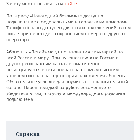
НЕФТЕХИМИЯ
Заявку можно оставить на
сайте
.
РОЗНИЧНАЯ ТОРГОВЛЯ
НОВОСТИ ТЕХНОЛОГИЙ
МЕРОПРИЯТИЯ
По тарифу «Новогодний безлимит» доступно
НЕФТЬ
подключение с федеральными и городскими номерами.
ТРАНСПОРТ
IT
НОВОСТИ МЕРОПРИЯТИЙ
СПОРТ
Тарифный план доступен для новых подключений, в том
ОПК
числе при переходе с сохранением номера от другого
оператора.
УСЛУГИ
МЕДИА
ВЫЕЗДНАЯ РЕДАКЦИЯ
НОВОСТИ СПОРТА
ОБЩЕСТВО
ЭНЕРГЕТИКА
Абоненты «Летай» могут пользоваться сим-картой по
ТЕЛЕКОММУНИКАЦИИ
БИЗНЕС-БРАНЧИ
ФУТБОЛ
НОВОСТИ ОБЩЕСТВА
ФОТОГАЛЕРЕЯ
всей России и миру. При путешествиях по России в
других регионах сим-карта автоматически
ONLINE-КОНФЕРЕНЦИИ
ХОККЕЙ
ВЛАСТЬ
СЮЖЕТЫ
регистрируется в сети оператора с самым высоким
уровнем сигнала на территории нахождения абонента.
Обязательное условие для роуминга — положительный
ОТКРЫТАЯ ЛЕКЦИЯ
БАСКЕТБОЛ
ИНФРАСТРУКТУРА
СПРАВОЧНИК
баланс. Перед поездкой за рубеж рекомендуется
убедиться в том, что услуга международного роуминга
ВОЛЕЙБОЛ
ИСТОРИЯ
СПИСОК ПЕРСОН
ПОЛНАЯ ВЕРСИЯ
подключена.
КИБЕРСПОРТ
КУЛЬТУРА
СПИСОК КОМПАНИЙ
ФИГУРНОЕ КАТАНИЕ
МЕДИЦИНА
Справка