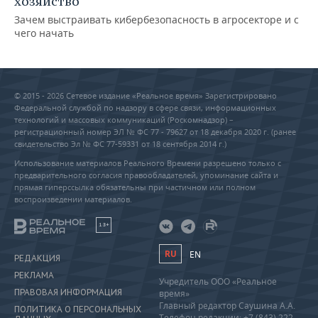
хозяйство
Зачем выстраивать кибербезопасность в агросекторе и с
чего начать
© 2015 - 2026 Сетевое издание «Реальное время» Зарегистрировано
Федеральной службой по надзору в сфере связи, информационных
технологий и массовых коммуникаций (Роскомнадзор) –
регистрационный номер ЭЛ № ФС 77 - 79627 от 18 декабря 2020 г. (ранее
свидетельство Эл № ФС 77-59331 от 18 сентября 2014 г.)
Использование материалов Реального Времени разрешено только с
предварительного согласия правообладателей, упоминание сайта и
прямая гиперссылка обязательны при частичном или полном
воспроизведении материалов.
18+
RU
EN
РЕДАКЦИЯ
РЕКЛАМА
Учредитель ООО «Реальное
ПРАВОВАЯ ИНФОРМАЦИЯ
время»
Главный редактор Саушина А.А.
ПОЛИТИКА О ПЕРСОНАЛЬНЫХ
Телефон редакции: +7 (843) 222-