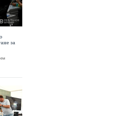
о
тане за
чем