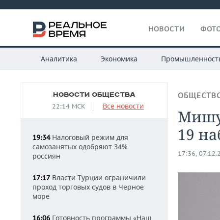
НОВОСТИ
ФОТО
Аналитика
Экономика
Промышленност
НОВОСТИ ОБЩЕСТВА
ОБЩЕСТВ
Все новости
22:14 МСК
Мишус
19 на
Налоговый режим для
19:34
самозанятых одобряют 34%
17:36, 07.12.
россиян
Власти Турции ограничили
17:17
проход торговых судов в Черное
море
Готовность программы «Наш
16:06