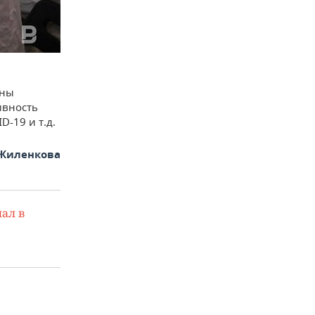
аны
ивность
-19 и т.д.
Жиленкова
ал в