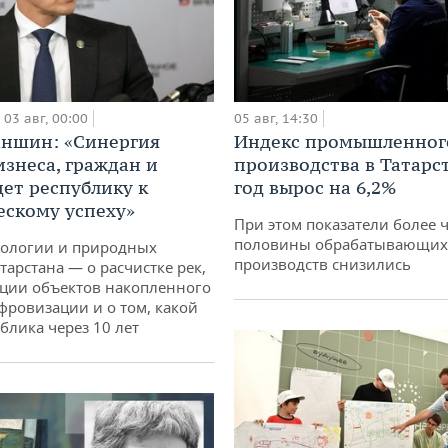
03 авг, 00:00
05 авг, 14:30
аншин: «Синергия
Индекс промышленног
изнеса, граждан и
производства в Татарс
дет республику к
год вырос на 6,2%
ескому успеху»
При этом показатели более 
половины обрабатывающих
кологии и природных
производств снизились
тарстана — о расчистке рек,
ции объектов накопленного
ифровизации и о том, какой
блика через 10 лет