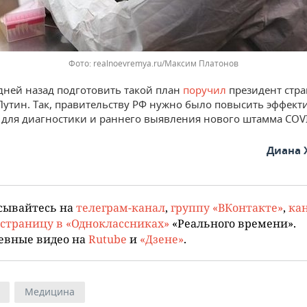
realnoevremya.ru/Максим Платонов
дней назад подготовить такой план
поручил
президент стр
утин. Так, правительству РФ нужно было повысить эффект
м для диагностики и раннего выявления нового штамма COVID
Диана 
сывайтесь на
телеграм-канал
,
группу «ВКонтакте»
,
кан
страницу в «Одноклассниках»
«Реального времени».
евные видео на
Rutube
и
«Дзене»
.
Медицина