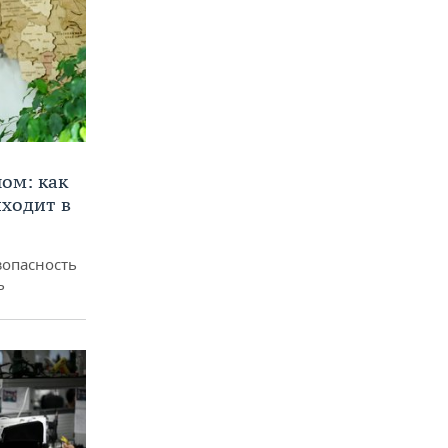
ом: как
ходит в
зопасность
ь