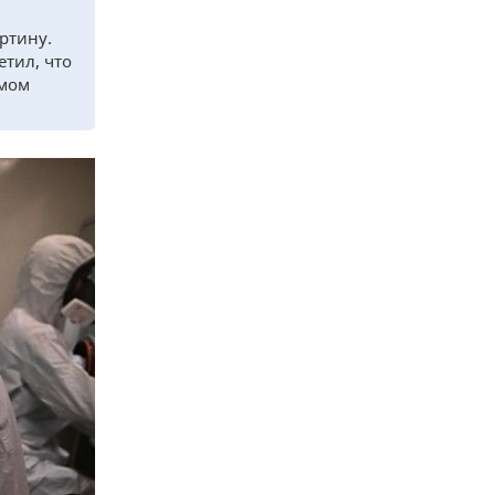
ртину.
тил, что
ммом