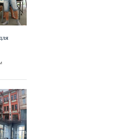
для
м