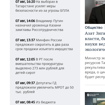
На выборах в
07 авг, 16:20
Татарстане усилят меры
безопасности из-за угрозы БПЛА
Владимир Путин
07 авг, 14:06
назначил уроженца Казани
Общество
замглавы Россотрудничества
Азат Зиг
власти, б
Минфин России
07 авг, 13:37
науки ве
предложил сократить в два раза
экологич
срок продажи изъятого имущества
Министр э
В РТ после
07 авг, 12:05
ресурсов Та
вмешательства прокуратуры
рекультива
выделено 273 млн рублей для
вреда, о ц
детей-сирот
будет респу
Депутаты ГД
07 авг, 09:37
предложили увеличить МРОТ до 50
тыс. рублей
Из бюджета
07 авг, 08:45