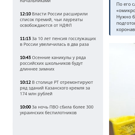
начальниками
По его 
«омикро
Власти России расширили
12:10
Нужно б
список премий, чьи лауреаты
подгото
освобождаются от НДФЛ
коронав
За 10 лет пенсия госслужащих
11:13
в России увеличилась в два раза
Осенние каникулы у ряда
10:43
российских школьников будут
длиннее зимних
В столице РТ отремонтируют
10:12
ряд зданий Казанского кремля за
174 млн рублей
За ночь ПВО сбила более 300
10:00
украинских беспилотников