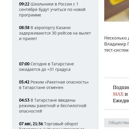
Школьники в России с 1
09:22
сентября будут учиться по новой
программе
В аэропорту Казани
08:38
задерживаются 30 рейсов на вылет
Несколько 
и прилет
Владимир П
тест-систе
Сегодня в Татарстане
07:00
ожидается до +31 градуса
Режим «Ракетная опасность»
05:42
Подпи
в Татарстане отменен
MAX
и
В Татарстане введены
Ежедн
04:53
режимы ракетной и беспилотной
опасностей
Общество
Торговый оборот
07 авг, 21:36