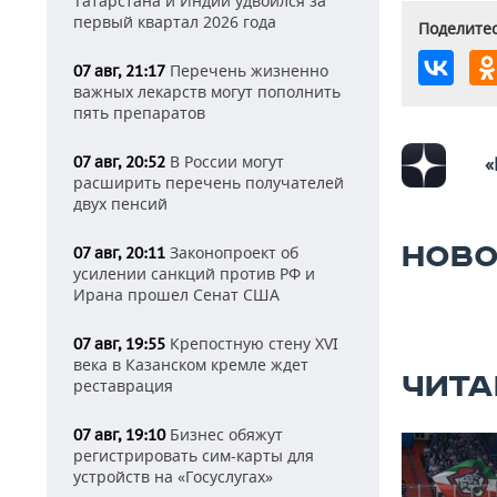
Татарстана и Индии удвоился за
первый квартал 2026 года
Поделитес
Перечень жизненно
07 авг, 21:17
важных лекарств могут пополнить
пять препаратов
В России могут
07 авг, 20:52
«
расширить перечень получателей
двух пенсий
НОВО
Законопроект об
07 авг, 20:11
усилении санкций против РФ и
Ирана прошел Сенат США
Крепостную стену XVI
07 авг, 19:55
века в Казанском кремле ждет
ЧИТА
реставрация
Бизнес обяжут
07 авг, 19:10
регистрировать сим-карты для
устройств на «Госуслугах»