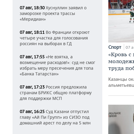
Хуснуллин заявил о
07 авг, 18:30
заморозке проекта трассы
«Меридиан»
Во Франции откроют
07 авг, 18:11
четыре участка для голосования
россиян на выборах в ГД
Спорт
07 а
«Кровь с
«Не взятка, а
07 авг, 17:55
молодежь
возмещение расходов!»: суд не смог
труда по
избрать меру пресечения для топа
«Банка Татарстан»
Казанцы ок
альметьевц
Россия предложила
07 авг, 17:23
странам БРИКС общую платформу
для поддержки МСП
Суд Казани отпустил
07 авг, 16:25
главу «Ай Пи Групп» из СИЗО под
домашний арест по делу на 5 млн