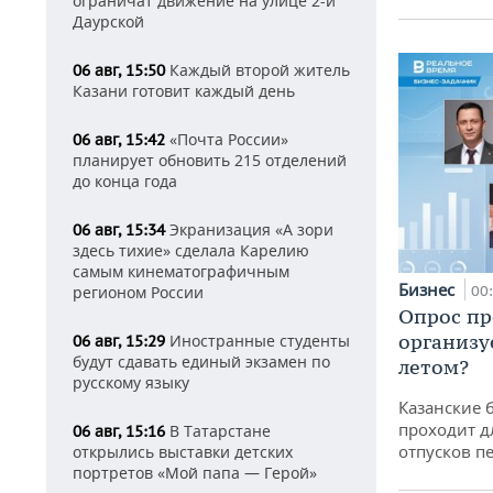
ограничат движение на улице 2-й
Даурской
Каждый второй житель
06 авг, 15:50
Казани готовит каждый день
«Почта России»
06 авг, 15:42
планирует обновить 215 отделений
до конца года
Экранизация «А зори
06 авг, 15:34
здесь тихие» сделала Карелию
самым кинематографичным
Бизнес
00
регионом России
Опрос пр
организу
Иностранные студенты
06 авг, 15:29
будут сдавать единый экзамен по
летом?
русскому языку
Казанские 
проходит д
В Татарстане
06 авг, 15:16
отпусков п
открылись выставки детских
портретов «Мой папа — Герой»