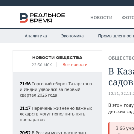
НОВОСТИ
ФОТО
Аналитика
Экономика
Промышленност
НОВОСТИ ОБЩЕСТВА
ОБЩЕСТВ
Все новости
22:36 МСК
В Каз
садов
Торговый оборот Татарстана
21:36
и Индии удвоился за первый
10:51, 22.11
квартал 2026 года
В этом год
Перечень жизненно важных
21:17
детских са
лекарств могут пополнить пять
препаратов
В 66 уч
В России могут расширить
20:52