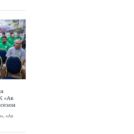
ла
К «Ак
 сезон
», «Ак