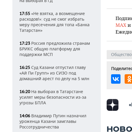
на выборах в ГД
«Не взятка, а возмещение
17:55
Подпи
расходов!»: суд не смог избрать
меру пресечения для топа «Банка
MAX
и
Татарстан»
Ежедн
Россия предложила странам
17:23
БРИКС общую платформу для
поддержки МСП
Общество
Суд Казани отпустил главу
16:25
Поделитес
«Ай Пи Групп» из СИЗО под
домашний арест по делу на 5 млн
На выборах в Татарстане
16:20
усилят меры безопасности из-за
угрозы БПЛА
«
Владимир Путин назначил
14:06
уроженца Казани замглавы
Россотрудничества
НОВО