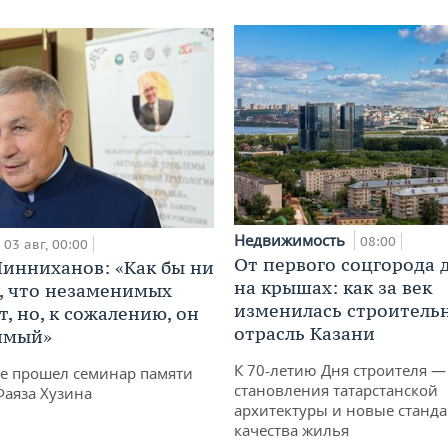
Недвижимость
08:00
03 авг, 00:00
От первого соцгорода 
инниханов: «Как бы ни
на крышах: как за век
, что незаменимых
изменилась строитель
, но, к сожалению, он
отрасль Казани
имый»
К 70-летию Дня строителя —
не прошел семинар памяти
становления татарстанской
Фаяза Хузина
архитектуры и новые станд
качества жилья