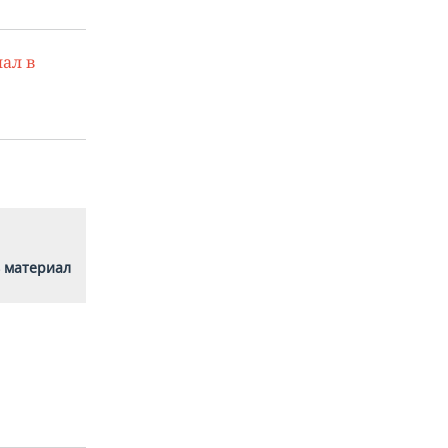
ал в
 материал