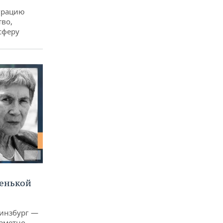
еграцию
тво,
сферу
ленькой
Гинзбург —
заметно