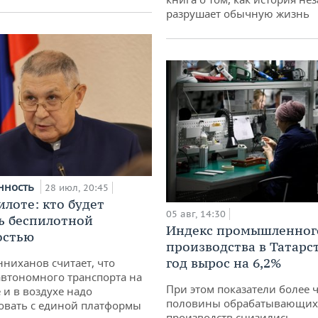
разрушает обычную жизнь
нность
28 июл, 20:45
илоте: кто будет
05 авг, 14:30
ь беспилотной
Индекс промышленног
остью
производства в Татарс
год вырос на 6,2%
ниханов считает, что
втономного транспорта на
При этом показатели более 
 и в воздухе надо
половины обрабатывающих
овать с единой платформы
производств снизились