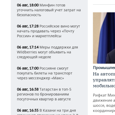
Минфин готов
06 авг, 18:00
уточнить налоговый учет затрат на
безопасность
Российское вино могут
06 авг, 17:28
начать продавать через «Почту
России» и маркетплейсы
Меры поддержки для
06 авг, 17:14
Wildberries могут объявить на
следующей неделе
Промышле
Россияне смогут
06 авг, 17:00
покупать билеты на транспорт
На автоп
через мессенджер «Макс»
управлят
мобильн
Татарстан в топ-5
06 авг, 16:38
регионов по бронированиям
Рифкат Мин
посуточных квартир в августе
движение а
шоссе, воде
В Казани на три дня
координир
06 авг, 16:35