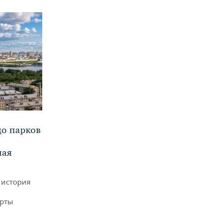
до парков
ная
 история
арты