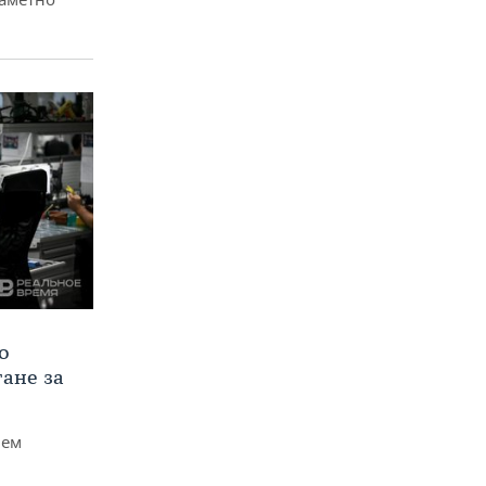
о
тане за
чем