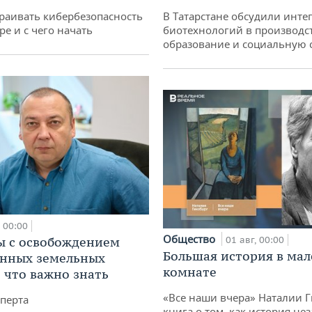
раивать кибербезопасность
В Татарстане обсудили инт
ре и с чего начать
биотехнологий в производс
образование и социальную 
00:00
Общество
 с освобождением
01 авг, 00:00
Большая история в ма
анных земельных
комнате
: что важно знать
«Все наши вчера» Наталии 
перта
книга о том, как история не