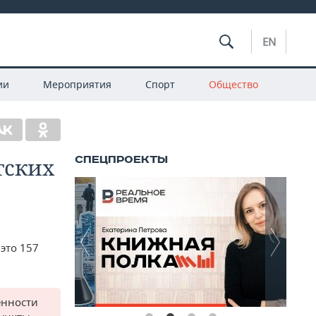
EN
ии
Мероприятия
Спорт
Общество
тских
это 157
енности