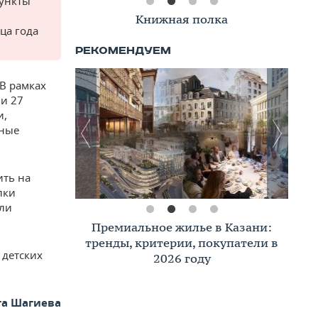
Пункты
Книжная полка
ца года
 В рамках
 и 27
и,
тные
ить на
лки
или
Премиальное жилье в Казани:
тренды, критерии, покупатели в
 детских
2026 году
га Шагиева