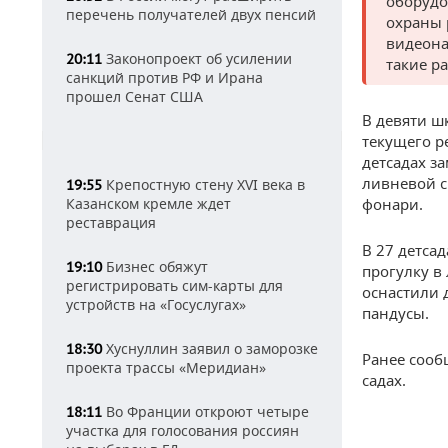
оборудо
перечень получателей двух пенсий
охраны 
видеона
Законопроект об усилении
20:11
такие р
санкций против РФ и Ирана
прошел Сенат США
В девяти ш
текущего р
детсадах з
ливневой с
Крепостную стену XVI века в
19:55
Казанском кремле ждет
фонари.
реставрация
В 27 детса
Бизнес обяжут
19:10
прогулку в
регистрировать сим-карты для
оснастили 
устройств на «Госуслугах»
пандусы.
Хуснуллин заявил о заморозке
18:30
Ранее сооб
проекта трассы «Меридиан»
садах.
Во Франции откроют четыре
18:11
участка для голосования россиян