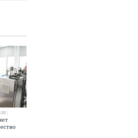
:20
яет
ество