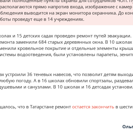
вали полноценные пункты охраны для сотрудников ЧОП. 
располагаются прямо напротив входа, изображение с камер
блюдения выводится на экран монитора охранника. До кон
аботы проведут еще в 14 учреждениях.
колах и 15 детских садах проведен ремонт путей эвакуации.
емонта заменили 684 старых деревянных окна. В 10 школах
аменили кровельное покрытие и отдельные элементы крыш
истемы водоотведения, были установлены парапеты, зени
дах устроили 36 теневых навесов, что позволит детям выход
 любую погоду. А в 16 школах обновили спортзалы, раздева
душевыми и санузлами. В 10 школах и 16 детсадах установ
щалось, что в Татарстане ремонт
остается закончить
в шести
Оль