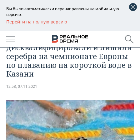
Вы были автоматически перенаправлены на мобильную
версию.
Перейти на полную версию
РЕГИОНЫ
СПОРТ
Сборную России
БАШКОРТОСТАН
НОВОСТИ
дисквалифицировали и лишили
ТАТАРСТАН
АНАЛИТИКА
серебра на чемпионате Европы
по плаванию на короткой воде в
УДМУРТИЯ
НОВОСТИ АНАЛИТИКИ
ЭКОНОМИКА
Казани
ДЕКЛАРАЦИИ О ДОХОДАХ
НОВОСТИ ЭКОНОМИКИ
ПРОМЫШЛЕННОСТЬ
12:53, 07.11.2021
КОРОЛИ ГОСЗАКАЗА ПФО
ФИНАНСЫ
НОВОСТИ
НЕДВИЖИМОСТЬ
ПРОМЫШЛЕННОСТИ
ВУЗЫ ТАТАРСТАНА
БАНКИ
НОВОСТИ НЕДВИЖИМОСТИ
АВТО
АГРОПРОМ
КОМУ ПРИНАДЛЕЖАТ
БЮДЖЕТ
НОВОСТИ АВТО
БИЗНЕС
ТОРГОВЫЕ ЦЕНТРЫ
МАШИНОСТРОЕНИЕ
ТАТАРСТАНА
ИНВЕСТИЦИИ
НОВОСТИ БИЗНЕСА
ТЕХНОЛОГИИ