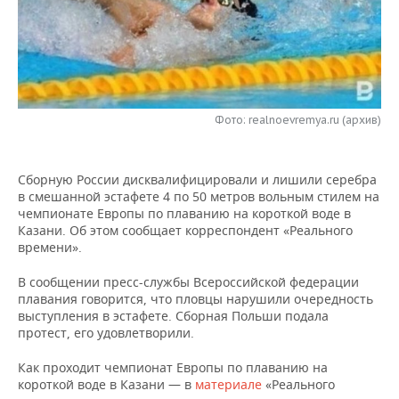
НЕФТЕХИМИЯ
РОЗНИЧНАЯ ТОРГОВЛЯ
НОВОСТИ ТЕХНОЛОГИЙ
МЕРОПРИЯТИЯ
НЕФТЬ
ТРАНСПОРТ
IT
НОВОСТИ МЕРОПРИЯТИЙ
СПОРТ
ОПК
УСЛУГИ
МЕДИА
ВЫЕЗДНАЯ РЕДАКЦИЯ
НОВОСТИ СПОРТА
ОБЩЕСТВО
Фото: realnoevremya.ru (архив)
ЭНЕРГЕТИКА
ТЕЛЕКОММУНИКАЦИИ
БИЗНЕС-БРАНЧИ
ФУТБОЛ
НОВОСТИ ОБЩЕСТВА
ФОТОГАЛЕРЕЯ
Сборную России дисквалифицировали и лишили серебра
ONLINE-КОНФЕРЕНЦИИ
ХОККЕЙ
ВЛАСТЬ
в смешанной эстафете 4 по 50 метров вольным стилем на
СЮЖЕТЫ
чемпионате Европы по плаванию на короткой воде в
Казани. Об этом сообщает корреспондент «Реального
ОТКРЫТАЯ ЛЕКЦИЯ
БАСКЕТБОЛ
ИНФРАСТРУКТУРА
СПРАВОЧНИК
времени».
ВОЛЕЙБОЛ
ИСТОРИЯ
СПИСОК ПЕРСОН
ПОЛНАЯ ВЕРСИЯ
В сообщении пресс-службы Всероссийской федерации
плавания говорится, что пловцы нарушили очередность
выступления в эстафете. Сборная Польши подала
КИБЕРСПОРТ
КУЛЬТУРА
СПИСОК КОМПАНИЙ
протест, его удовлетворили.
ФИГУРНОЕ КАТАНИЕ
МЕДИЦИНА
Как проходит чемпионат Европы по плаванию на
короткой воде в Казани — в
материале
«Реального