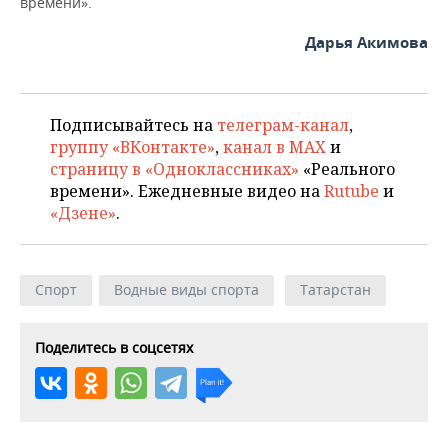
ВОДНЫЕ ВИДЫ СПОРТА
ОБРАЗОВАНИЕ
времени».
Дарья Акимова
ХОККЕЙ С МЯЧОМ
ПРОИСШЕСТВИЯ
Подписывайтесь на
телеграм-канал
,
группу «ВКонтакте»
,
канал в MAX
и
страницу в «Одноклассниках»
«Реального
времени». Ежедневные видео на
Rutube
и
«Дзене»
.
Спорт
Водные виды спорта
Татарстан
Поделитесь в соцсетях