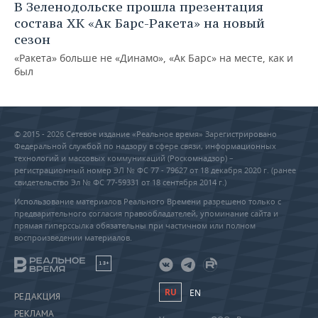
В Зеленодольске прошла презентация
состава ХК «Ак Барс-Ракета» на новый
сезон
«Ракета» больше не «Динамо», «Ак Барс» на месте, как и
был
© 2015 - 2026 Сетевое издание «Реальное время» Зарегистрировано
Федеральной службой по надзору в сфере связи, информационных
технологий и массовых коммуникаций (Роскомнадзор) –
регистрационный номер ЭЛ № ФС 77 - 79627 от 18 декабря 2020 г. (ранее
свидетельство Эл № ФС 77-59331 от 18 сентября 2014 г.)
Использование материалов Реального Времени разрешено только с
предварительного согласия правообладателей, упоминание сайта и
прямая гиперссылка обязательны при частичном или полном
воспроизведении материалов.
18+
RU
EN
РЕДАКЦИЯ
РЕКЛАМА