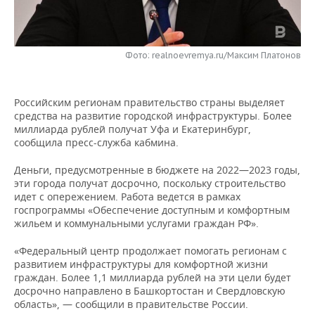
НЕФТЕХИМИЯ
РОЗНИЧНАЯ ТОРГОВЛЯ
НОВОСТИ ТЕХНОЛОГИЙ
МЕРОПРИЯТИЯ
НЕФТЬ
Фото: realnoevremya.ru/Максим Платонов
ТРАНСПОРТ
IT
НОВОСТИ МЕРОПРИЯТИЙ
СПОРТ
ОПК
УСЛУГИ
МЕДИА
ВЫЕЗДНАЯ РЕДАКЦИЯ
НОВОСТИ СПОРТА
ОБЩЕСТВО
ЭНЕРГЕТИКА
Российским регионам правительство страны выделяет
средства на развитие городской инфраструктуры. Более
ТЕЛЕКОММУНИКАЦИИ
БИЗНЕС-БРАНЧИ
ФУТБОЛ
НОВОСТИ ОБЩЕСТВА
ФОТОГАЛЕРЕЯ
миллиарда рублей получат Уфа и Екатеринбург,
сообщила пресс-служба кабмина.
ONLINE-КОНФЕРЕНЦИИ
ХОККЕЙ
ВЛАСТЬ
СЮЖЕТЫ
Деньги, предусмотренные в бюджете на 2022—2023 годы,
эти города получат досрочно, поскольку строительство
ОТКРЫТАЯ ЛЕКЦИЯ
БАСКЕТБОЛ
ИНФРАСТРУКТУРА
СПРАВОЧНИК
идет с опережением. Работа ведется в рамках
госпрограммы «Обеспечение доступным и комфортным
ВОЛЕЙБОЛ
ИСТОРИЯ
СПИСОК ПЕРСОН
ПОЛНАЯ ВЕРСИЯ
жильем и коммунальными услугами граждан РФ».
«Федеральный центр продолжает помогать регионам с
КИБЕРСПОРТ
КУЛЬТУРА
СПИСОК КОМПАНИЙ
развитием инфраструктуры для комфортной жизни
граждан. Более 1,1 миллиарда рублей на эти цели будет
ФИГУРНОЕ КАТАНИЕ
МЕДИЦИНА
досрочно направлено в Башкортостан и Свердловскую
область», — сообщили в правительстве России.