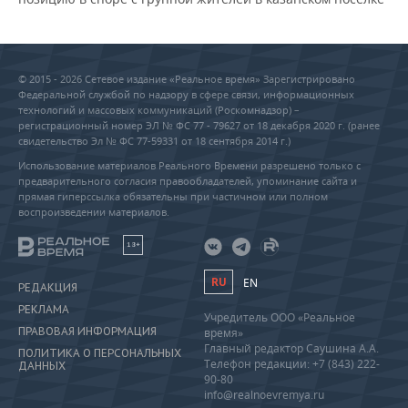
© 2015 - 2026 Сетевое издание «Реальное время» Зарегистрировано
Федеральной службой по надзору в сфере связи, информационных
технологий и массовых коммуникаций (Роскомнадзор) –
регистрационный номер ЭЛ № ФС 77 - 79627 от 18 декабря 2020 г. (ранее
свидетельство Эл № ФС 77-59331 от 18 сентября 2014 г.)
Использование материалов Реального Времени разрешено только с
предварительного согласия правообладателей, упоминание сайта и
прямая гиперссылка обязательны при частичном или полном
воспроизведении материалов.
18+
RU
EN
РЕДАКЦИЯ
РЕКЛАМА
Учредитель ООО «Реальное
ПРАВОВАЯ ИНФОРМАЦИЯ
время»
Главный редактор Саушина А.А.
ПОЛИТИКА О ПЕРСОНАЛЬНЫХ
Телефон редакции: +7 (843) 222-
ДАННЫХ
90-80
info@realnoevremya.ru