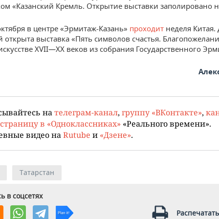
ом «Казанский Кремль. Открытие выставки заполировано на
 октября в центре «Эрмитаж-Казань»
проходит
неделя Китая.
й открыта выставка «Пять символов счастья. Благопожелани
искусстве XVII—XX веков из собрания Государственного Эрм
Алек
сывайтесь на
телеграм-канал
,
группу «ВКонтакте»
,
кан
страницу в «Одноклассниках»
«Реального времени».
евные видео на
Rutube
и
«Дзене»
.
Татарстан
ь в соцсетях
Распечатать