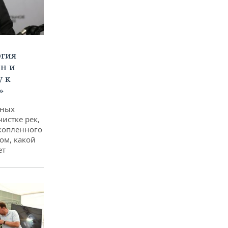
ргия
ан и
у к
»
дных
чистке рек,
копленного
ом, какой
ет