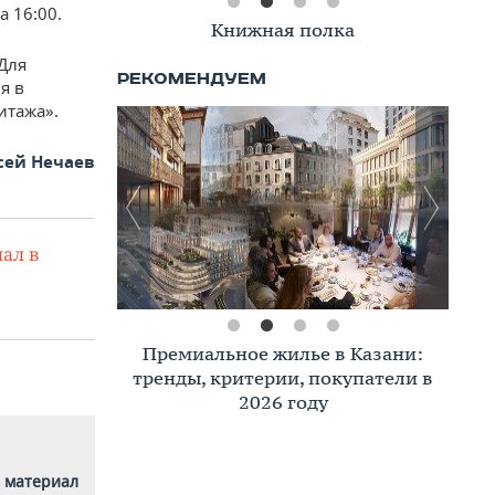
 16:00.
Вклад Татарстана в Победу
Книжная полка
 Для
я в
итажа».
сей Нечаев
ал в
Премиальное жилье в Казани:
Азат Зиганшин: «Синергия
власти, бизнеса, граждан и науки
тренды, критерии, покупатели в
ведет республику к
2026 году
экологическому успеху»
 материал