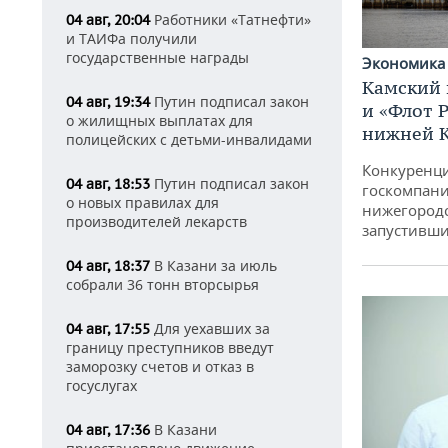
Работники «Татнефти»
04 авг, 20:04
и ТАИФа получили
государственные награды
Экономик
Камский 
Путин подписал закон
04 авг, 19:34
и «Флот 
о жилищных выплатах для
нижней 
полицейских с детьми-инвалидами
Конкуренци
Путин подписал закон
04 авг, 18:53
госкомпани
о новых правилах для
нижегородс
производителей лекарств
запустивши
В Казани за июль
04 авг, 18:37
собрали 36 тонн вторсырья
Для уехавших за
04 авг, 17:55
границу преступников введут
заморозку счетов и отказ в
госуслугах
В Казани
04 авг, 17:36