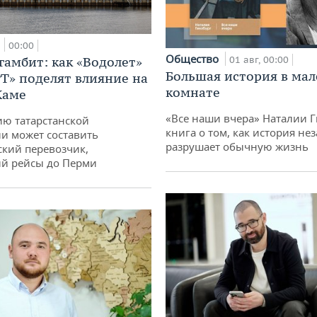
а
00:00
Общество
гамбит: как «Водолет»
01 авг, 00:00
Большая история в ма
РТ» поделят влияние на
комнате
Каме
«Все наши вчера» Наталии 
ю татарстанской
книга о том, как история не
и может составить
разрушает обычную жизнь
кий перевозчик,
й рейсы до Перми