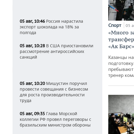
Россия нарастила
05 авг, 10:46
Спорт
05 а
экспорт шоколада на 18% за
«Много з
полгода
трансфер
«Ак Барс
В США приостановили
05 авг, 10:28
рассмотрение антироссийских
Казанцы на
санкций
подготовку
пребывают 
тренер ко
Мишустин поручил
05 авг, 10:20
провести совещания с бизнесом
для роста производительности
труда
Глава Морской
05 авг, 09:35
коллегии РФ провел переговоры с
бразильским министром обороны