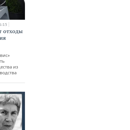
6:15
т отходы
ия
вис»
ть
ества из
водства