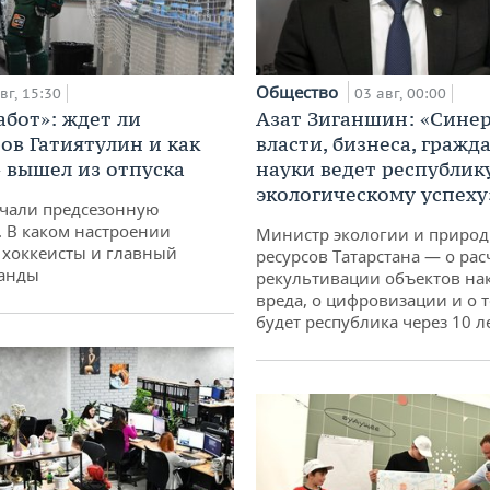
Общество
вг, 15:30
03 авг, 00:00
абот»: ждет ли
Азат Зиганшин: «Сине
ов Гатиятулин и как
власти, бизнеса, гражд
» вышел из отпуска
науки ведет республик
экологическому успеху
чали предсезонную
. В каком настроении
Министр экологии и приро
хоккеисты и главный
ресурсов Татарстана — о рас
манды
рекультивации объектов на
вреда, о цифровизации и о т
будет республика через 10 л