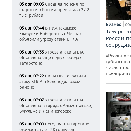
Средняя пенсия по
05 авг, 09:03
старости в России превысила 27,2
тыс. рублей
Бизнес
00
В Нижнекамске,
05 авг, 07:44
Татарста
Елабуге и Набережных Челнах
России п
объявили угрозу атаки БПЛА
сотрудни
Угроза атаки БПЛА
05 авг, 07:33
«Реальное 
объявлена еще в двух городах
субъектов 
Татарстана
численност
предприят
Силы ПВО отразили
05 авг, 07:22
атаку БПЛА в Зеленодольском
районе
Угроза атаки БПЛА
05 авг, 07:07
объявлена в городах Альметьевске,
Бугульме и Лениногорске
Сегодня в Татарстане
05 авг, 07:00
ожидается до +28 градусов