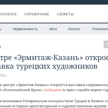
ГАЛЕРЕЯ
СПРАВОЧНИК
СЮЖЕТЫ
ь
Недвижимость
Авто
Бизнес
Технолог
О
тре «Эрмитаж-Казань» откро
авка турецких художников
.2021
 в центре «Эрмитаж-Казань» откроется выставка современны
 «Анатолийский бриз»,
сообщили
в пресс-службе мэрии го
рганизована Генеральным консульством Турции в Казани с
енным историко-архитектурным и художественным музеем-