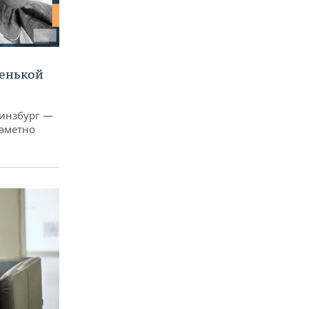
ленькой
Гинзбург —
заметно