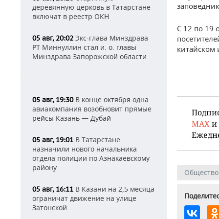
заповедник
деревянную церковь в Татарстане
включат в реестр ОКН
С 12 по 19
Экс-глава Минздрава
05 авг, 20:02
посетителе
РТ Миннуллин стал и. о. главы
китайском 
Минздрава Запорожской области
В конце октября одна
05 авг, 19:30
авиакомпания возобновит прямые
Подпи
рейсы Казань — Дубай
MAX
и
Ежедн
В Татарстане
05 авг, 19:01
назначили нового начальника
отдела полиции по Азнакаевскому
району
Общество
В Казани на 2,5 месяца
05 авг, 16:11
Поделитес
ограничат движение на улице
Затонской