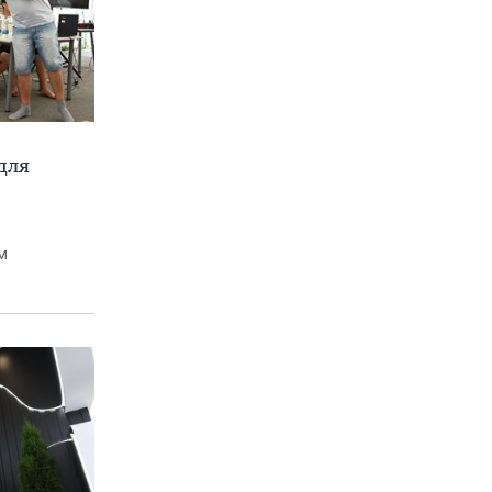
для
м