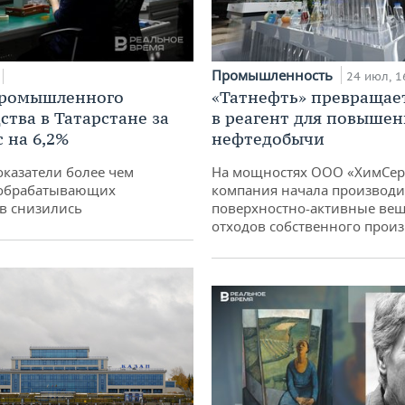
Промышленность
24 июл, 1
промышленного
«Татнефть» превращае
ства в Татарстане за
в реагент для повышен
 на 6,2%
нефтедобычи
оказатели более чем
На мощностях ООО «ХимСер
обрабатывающих
компания начала производи
в снизились
поверхностно-активные вещ
отходов собственного произ