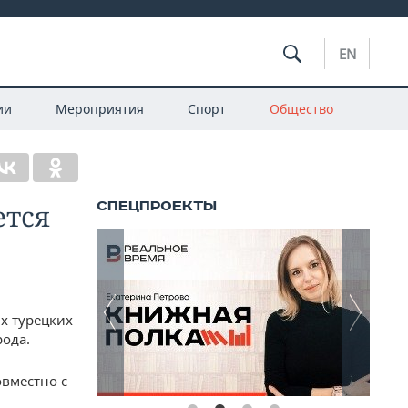
EN
ии
Мероприятия
Спорт
Общество
ется
х турецких
рода.
овместно с