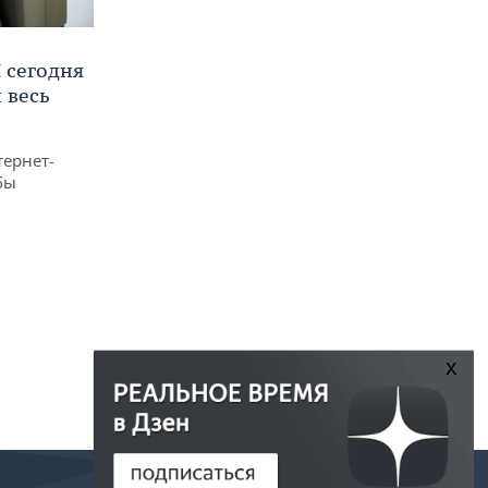
 сегодня
 весь
тернет-
бы
x