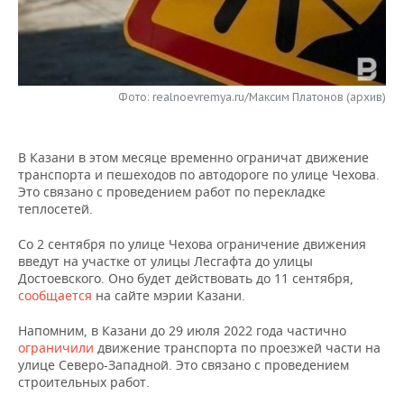
НЕФТЕХИМИЯ
РОЗНИЧНАЯ ТОРГОВЛЯ
НОВОСТИ ТЕХНОЛОГИЙ
МЕРОПРИЯТИЯ
НЕФТЬ
ТРАНСПОРТ
IT
НОВОСТИ МЕРОПРИЯТИЙ
СПОРТ
ОПК
Фото: realnoevremya.ru/Максим Платонов (архив)
УСЛУГИ
МЕДИА
ВЫЕЗДНАЯ РЕДАКЦИЯ
НОВОСТИ СПОРТА
ОБЩЕСТВО
ЭНЕРГЕТИКА
В Казани в этом месяце временно ограничат движение
ТЕЛЕКОММУНИКАЦИИ
БИЗНЕС-БРАНЧИ
ФУТБОЛ
НОВОСТИ ОБЩЕСТВА
ФОТОГАЛЕРЕЯ
транспорта и пешеходов по автодороге по улице Чехова.
Это связано с проведением работ по перекладке
ONLINE-КОНФЕРЕНЦИИ
ХОККЕЙ
ВЛАСТЬ
СЮЖЕТЫ
теплосетей.
ОТКРЫТАЯ ЛЕКЦИЯ
БАСКЕТБОЛ
ИНФРАСТРУКТУРА
СПРАВОЧНИК
Со 2 сентября по улице Чехова ограничение движения
введут на участке от улицы Лесгафта до улицы
Достоевского. Оно будет действовать до 11 сентября,
ВОЛЕЙБОЛ
ИСТОРИЯ
СПИСОК ПЕРСОН
ПОЛНАЯ ВЕРСИЯ
сообщается
на сайте мэрии Казани.
КИБЕРСПОРТ
КУЛЬТУРА
СПИСОК КОМПАНИЙ
Напомним, в Казани до 29 июля 2022 года частично
ограничили
движение транспорта по проезжей части на
улице Северо-Западной. Это связано с проведением
ФИГУРНОЕ КАТАНИЕ
МЕДИЦИНА
строительных работ.