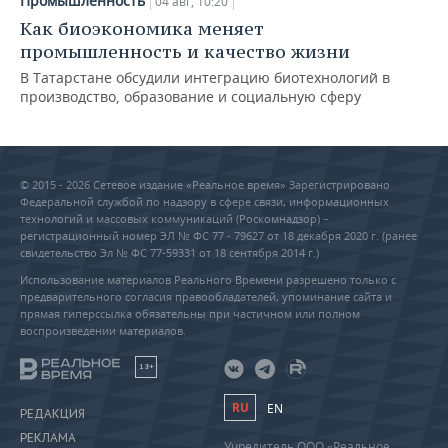
Промышленность
04 авг, 10:20
Как биоэкономика меняет
промышленность и качество жизни
В Татарстане обсудили интеграцию биотехнологий в
производство, образование и социальную сферу
© 2015 - 2026 Сетевое издание «Реальное время» Зарегистрировано
Федеральной службой по надзору в сфере связи, информационных
технологий и массовых коммуникаций (Роскомнадзор) –
регистрационный номер ЭЛ № ФС 77 - 79627 от 18 декабря 2020 г. (ранее
свидетельство Эл № ФС 77-59331 от 18 сентября 2014 г.)
Использование материалов Реального Времени разрешено только с
предварительного согласия правообладателей, упоминание сайта и
прямая гиперссылка обязательны при частичном или полном
воспроизведении материалов.
18+
RU
EN
РЕДАКЦИЯ
РЕКЛАМА
Учредитель ООО «Реальное