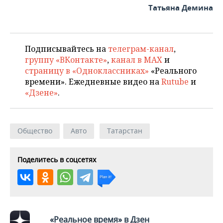
ВОДНЫЕ ВИДЫ СПОРТА
ОБРАЗОВАНИЕ
Татьяна Демина
ХОККЕЙ С МЯЧОМ
ПРОИСШЕСТВИЯ
Подписывайтесь на
телеграм-канал
,
группу «ВКонтакте»
,
канал в MAX
и
страницу в «Одноклассниках»
«Реального
времени». Ежедневные видео на
Rutube
и
«Дзене»
.
Общество
Авто
Татарстан
Поделитесь в соцсетях
«Реальное время» в Дзен