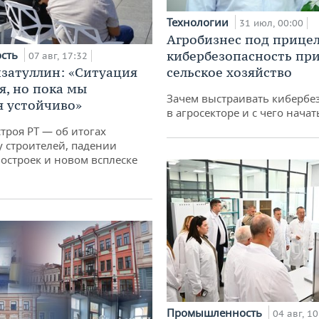
Технологии
31 июл, 00:00
Агробизнес под прицел
ость
кибербезопасность при
07 авг, 17:32
затуллин: «Ситуация
сельское хозяйство
я, но пока мы
Зачем выстраивать кибербе
 устойчиво»
в агросекторе и с чего начат
троя РТ — об итогах
у строителей, падении
остроек и новом всплеске
Промышленность
04 авг, 10