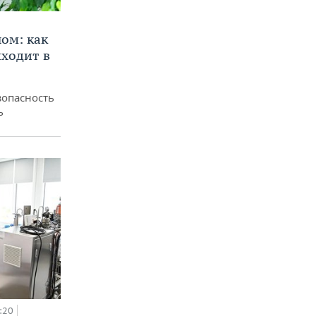
ом: как
ходит в
зопасность
ь
:20