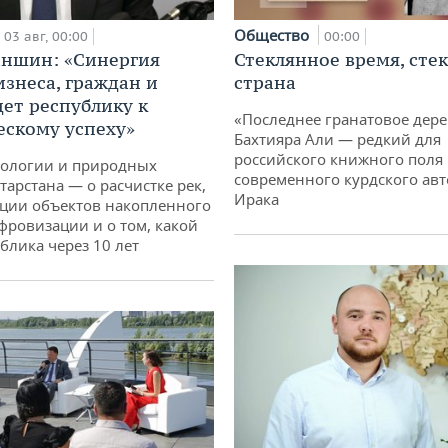
Общество
03 авг, 00:00
00:00
аншин: «Синергия
Стеклянное время, сте
изнеса, граждан и
страна
дет республику к
«Последнее гранатовое дер
ескому успеху»
Бахтияра Али — редкий для
российского книжного поля
кологии и природных
современного курдского авт
тарстана — о расчистке рек,
Ирака
ции объектов накопленного
ифровизации и о том, какой
блика через 10 лет