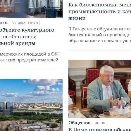
Как биоэкономика мен
промышленность и кач
жизни
ость
31 июл, 18:10
В Татарстане обсудили инт
 объекте культурного
биотехнологий в производс
: особенности
образование и социальную 
льной аренды
ммерческих площадей в ОКН
занских предпринимателей
Общество
00:00
В Доме приемов обсуд