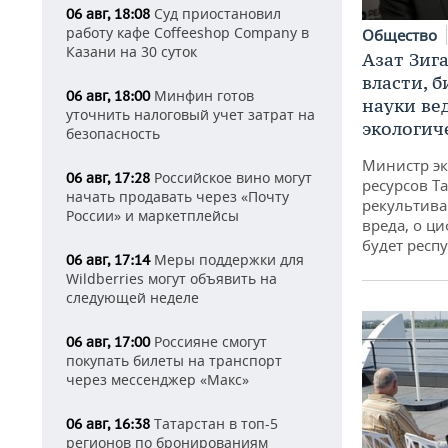
Суд приостановил
06 авг, 18:08
работу кафе Coffeeshop Company в
Общество
Казани на 30 суток
Азат Зиг
власти, б
Минфин готов
06 авг, 18:00
науки ве
уточнить налоговый учет затрат на
экологич
безопасность
Министр э
Российское вино могут
06 авг, 17:28
ресурсов Та
начать продавать через «Почту
рекультива
России» и маркетплейсы
вреда, о ц
будет респу
Меры поддержки для
06 авг, 17:14
Wildberries могут объявить на
следующей неделе
Россияне смогут
06 авг, 17:00
покупать билеты на транспорт
через мессенджер «Макс»
Татарстан в топ-5
06 авг, 16:38
регионов по бронированиям