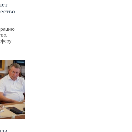
яет
ество
еграцию
тво,
сферу
или