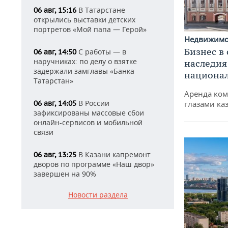
В Татарстане
06 авг, 15:16
открылись выставки детских
портретов «Мой папа — Герой»
Недвижим
Бизнес в
С работы — в
06 авг, 14:50
наручниках: по делу о взятке
наследия
задержали замглавы «Банка
национа
Татарстан»
Аренда ко
В России
06 авг, 14:05
глазами ка
зафиксированы массовые сбои
онлайн-сервисов и мобильной
связи
В Казани капремонт
06 авг, 13:25
дворов по программе «Наш двор»
завершен на 90%
Новости раздела