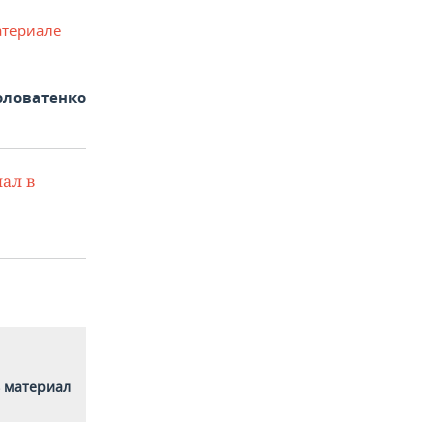
атериале
оловатенко
ал в
 материал