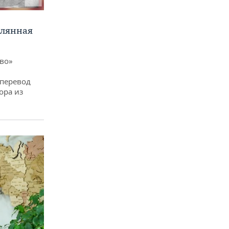
клянная
ево»
 перевод
ора из