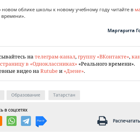
 новом облике школы к новому учебному году читайте в
м
 времени».
Маргарита Г
сывайтесь на
телеграм-канал
,
группу «ВКонтакте»
,
кан
страницу в «Одноклассниках»
«Реального времени».
евные видео на
Rutube
и
«Дзене»
.
Образование
Татарстан
ь в соцсетях
Распечатать