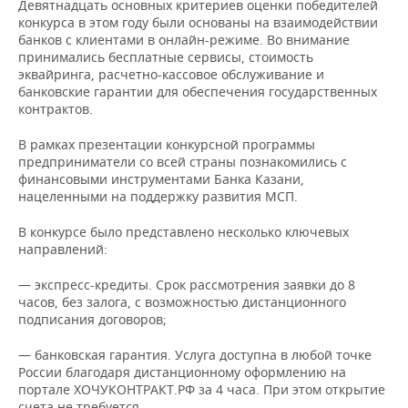
Девятнадцать основных критериев оценки победителей
НЕФТЕХИМИЯ
конкурса в этом году были основаны на взаимодействии
РОЗНИЧНАЯ ТОРГОВЛЯ
НОВОСТИ ТЕХНОЛОГИЙ
МЕРОПРИЯТИЯ
банков с клиентами в онлайн-режиме. Во внимание
НЕФТЬ
принимались бесплатные сервисы, стоимость
эквайринга, расчетно-кассовое обслуживание и
ТРАНСПОРТ
IT
НОВОСТИ МЕРОПРИЯТИЙ
СПОРТ
ОПК
банковские гарантии для обеспечения государственных
контрактов.
УСЛУГИ
МЕДИА
ВЫЕЗДНАЯ РЕДАКЦИЯ
НОВОСТИ СПОРТА
ОБЩЕСТВО
ЭНЕРГЕТИКА
В рамках презентации конкурсной программы
ТЕЛЕКОММУНИКАЦИИ
БИЗНЕС-БРАНЧИ
ФУТБОЛ
НОВОСТИ ОБЩЕСТВА
ФОТОГАЛЕРЕЯ
предприниматели со всей страны познакомились с
финансовыми инструментами Банка Казани,
нацеленными на поддержку развития МСП.
ONLINE-КОНФЕРЕНЦИИ
ХОККЕЙ
ВЛАСТЬ
СЮЖЕТЫ
В конкурсе было представлено несколько ключевых
ОТКРЫТАЯ ЛЕКЦИЯ
БАСКЕТБОЛ
ИНФРАСТРУКТУРА
СПРАВОЧНИК
направлений:
— экспресс-кредиты. Срок рассмотрения заявки до 8
ВОЛЕЙБОЛ
ИСТОРИЯ
СПИСОК ПЕРСОН
ПОЛНАЯ ВЕРСИЯ
часов, без залога, с возможностью дистанционного
подписания договоров;
КИБЕРСПОРТ
КУЛЬТУРА
СПИСОК КОМПАНИЙ
— банковская гарантия. Услуга доступна в любой точке
ФИГУРНОЕ КАТАНИЕ
МЕДИЦИНА
России благодаря дистанционному оформлению на
портале ХОЧУКОНТРАКТ.РФ за 4 часа. При этом открытие
счета не требуется.