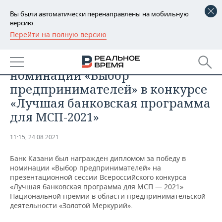
Вы были автоматически перенаправлены на мобильную
версию.
Перейти на полную версию
РЕГИОНЫ
ЭКОНОМИКА
Банк Казани стал победителем в
БАШКОРТОСТАН
НОВОСТИ
номинации «Выбор
ТАТАРСТАН
АНАЛИТИКА
предпринимателей» в конкурсе
«Лучшая банковская программа
УДМУРТИЯ
НОВОСТИ АНАЛИТИКИ
ЭКОНОМИКА
для МСП-2021»
ДЕКЛАРАЦИИ О ДОХОДАХ
НОВОСТИ ЭКОНОМИКИ
ПРОМЫШЛЕННОСТЬ
11:15, 24.08.2021
КОРОЛИ ГОСЗАКАЗА ПФО
ФИНАНСЫ
НОВОСТИ
НЕДВИЖИМОСТЬ
ПРОМЫШЛЕННОСТИ
Банк Казани был награжден дипломом за победу в
номинации «Выбор предпринимателей» на
ВУЗЫ ТАТАРСТАНА
БАНКИ
НОВОСТИ НЕДВИЖИМОСТИ
АВТО
презентационной сессии Всероссийского конкурса
АГРОПРОМ
«Лучшая банковская программа для МСП — 2021»
КОМУ ПРИНАДЛЕЖАТ
БЮДЖЕТ
НОВОСТИ АВТО
БИЗНЕС
Национальной премии в области предпринимательской
ТОРГОВЫЕ ЦЕНТРЫ
МАШИНОСТРОЕНИЕ
деятельности «Золотой Меркурий».
ТАТАРСТАНА
ИНВЕСТИЦИИ
НОВОСТИ БИЗНЕСА
ТЕХНОЛОГИИ