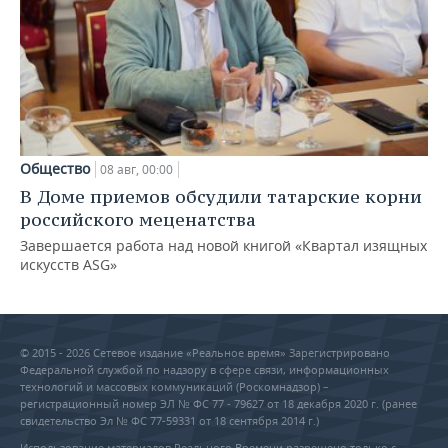
Общество
08 авг, 00:00
В Доме приемов обсудили татарские корни
российского меценатства
Завершается работа над новой книгой «Квартал изящных
искусств ASG»
© 2015 - 2026 Сетевое издание «Реальное время» Зарегистрировано
Федеральной службой по надзору в сфере связи, информационных
технологий и массовых коммуникаций (Роскомнадзор) –
регистрационный номер ЭЛ № ФС 77 - 79627 от 18 декабря 2020 г. (ранее
свидетельство Эл № ФС 77-59331 от 18 сентября 2014 г.)
Использование материалов Реального Времени разрешено только с