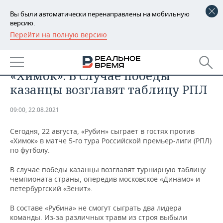
Вы были автоматически перенаправлены на мобильную
версию.
Перейти на полную версию
РЕГИОНЫ
СПОРТ
«Рубин» сыграет в гостях против
БАШКОРТОСТАН
НОВОСТИ
«Химок». В случае победы
ТАТАРСТАН
АНАЛИТИКА
казанцы возглавят таблицу РПЛ
УДМУРТИЯ
НОВОСТИ АНАЛИТИКИ
ЭКОНОМИКА
09:00, 22.08.2021
ДЕКЛАРАЦИИ О ДОХОДАХ
НОВОСТИ ЭКОНОМИКИ
ПРОМЫШЛЕННОСТЬ
Сегодня, 22 августа, «Рубин» сыграет в гостях против
«Химок» в матче 5-го тура Российской премьер-лиги (РПЛ)
КОРОЛИ ГОСЗАКАЗА ПФО
ФИНАНСЫ
НОВОСТИ
НЕДВИЖИМОСТЬ
по футболу.
ПРОМЫШЛЕННОСТИ
В случае победы казанцы возглавят турнирную таблицу
ВУЗЫ ТАТАРСТАНА
БАНКИ
НОВОСТИ НЕДВИЖИМОСТИ
АВТО
чемпионата страны, опередив московское «Динамо» и
АГРОПРОМ
петербургский «Зенит».
КОМУ ПРИНАДЛЕЖАТ
БЮДЖЕТ
НОВОСТИ АВТО
БИЗНЕС
ТОРГОВЫЕ ЦЕНТРЫ
МАШИНОСТРОЕНИЕ
В составе «Рубина» не смогут сыграть два лидера
ТАТАРСТАНА
команды. Из-за различных травм из строя выбыли
ИНВЕСТИЦИИ
НОВОСТИ БИЗНЕСА
ТЕХНОЛОГИИ