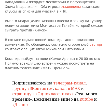
НЕФТЕХИМИЯ
нападающий Джордже Деспотович и полузащитник
Хвича Кварацхелия. Оба игрока
отзаявлены
казанским
РОЗНИЧНАЯ ТОРГОВЛЯ
НОВОСТИ ТЕХНОЛОГИЙ
МЕРОПРИЯТИЯ
клубом из списка для участия в РПЛ.
НЕФТЬ
ТРАНСПОРТ
IT
НОВОСТИ МЕРОПРИЯТИЙ
СПОРТ
Вместо Кварацхелии казанцы внесли в заявку на турнир
ОПК
новичка защитника Монтассара Тальби, который сможет
сыграть против «Химок».
УСЛУГИ
МЕДИА
ВЫЕЗДНАЯ РЕДАКЦИЯ
НОВОСТИ СПОРТА
ОБЩЕСТВО
ЭНЕРГЕТИКА
В составе подмосковной команды также произошло
ТЕЛЕКОММУНИКАЦИИ
БИЗНЕС-БРАНЧИ
ФУТБОЛ
НОВОСТИ ОБЩЕСТВА
ФОТОГАЛЕРЕЯ
изменение. По обоюдному согласию сторон клуб
расторг
контракт с защитником Михаилом Тихоновым.
ONLINE-КОНФЕРЕНЦИИ
ХОККЕЙ
ВЛАСТЬ
СЮЖЕТЫ
Команды выйдут на поле «Химки Арены» в 20.00 по мск.
Прямую трансляцию встречи можно посмотреть на
ОТКРЫТАЯ ЛЕКЦИЯ
БАСКЕТБОЛ
ИНФРАСТРУКТУРА
СПРАВОЧНИК
платном телеканале «Матч Премьер».
ВОЛЕЙБОЛ
ИСТОРИЯ
СПИСОК ПЕРСОН
ПОЛНАЯ ВЕРСИЯ
Подписывайтесь на
телеграм-канал
,
КИБЕРСПОРТ
КУЛЬТУРА
СПИСОК КОМПАНИЙ
группу «ВКонтакте»
,
канал в MAX
и
страницу в «Одноклассниках»
«Реального
времени». Ежедневные видео на
Rutube
и
ФИГУРНОЕ КАТАНИЕ
МЕДИЦИНА
«Дзене»
.