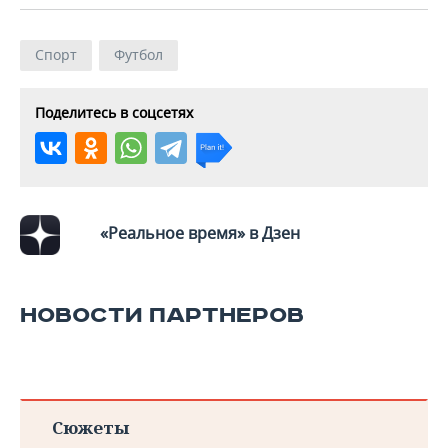
ВОДНЫЕ ВИДЫ СПОРТА
ОБРАЗОВАНИЕ
ХОККЕЙ С МЯЧОМ
ПРОИСШЕСТВИЯ
Спорт
Футбол
Поделитесь в соцсетях
«Реальное время» в Дзен
НОВОСТИ ПАРТНЕРОВ
Сюжеты