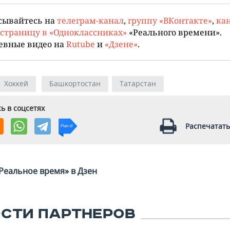
сывайтесь на
телеграм-канал
,
группу «ВКонтакте»
,
кан
страницу в «Одноклассниках»
«Реального времени».
евные видео на
Rutube
и
«Дзене»
.
Хоккей
Башкортостан
Татарстан
ь в соцсетях
Распечатать
Реальное время» в Дзен
СТИ ПАРТНЕРОВ