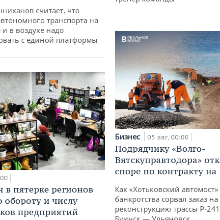
ниханов считает, что
втономного транспорта на
 и в воздухе надо
овать с единой платформы
Бизнес
05 авг, 00:00
Подрядчику «Волго-
Вятскуправтодора» отк
споре по контракту на 
:00
н в пятерке регионов
Как «Хотьковский автомост»
банкротства сорвал заказ на
о обороту и числу
реконструкцию трассы Р‑241
ков предприятий
Буинск — Ульяновск