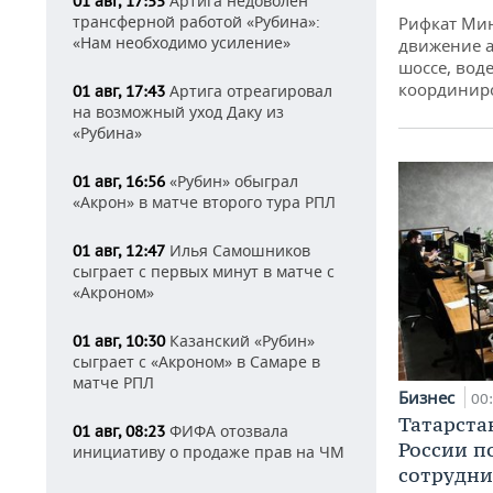
Артига недоволен
01 авг, 17:55
трансферной работой «Рубина»:
Рифкат Мин
«Нам необходимо усиление»
движение а
шоссе, воде
координир
Артига отреагировал
01 авг, 17:43
на возможный уход Даку из
«Рубина»
«Рубин» обыграл
01 авг, 16:56
«Акрон» в матче второго тура РПЛ
Илья Самошников
01 авг, 12:47
сыграет с первых минут в матче с
«Акроном»
Казанский «Рубин»
01 авг, 10:30
сыграет с «Акроном» в Самаре в
матче РПЛ
Бизнес
00
Татарста
ФИФА отозвала
01 авг, 08:23
России п
инициативу о продаже прав на ЧМ
сотрудни