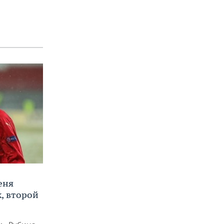
еня
, второй