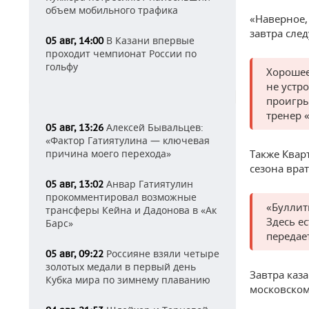
объем мобильного трафика
«Наверное,
завтра сле
В Казани впервые
05 авг, 14:00
проходит чемпионат России по
гольфу
Хорошее
не устр
проигры
тренер «
Алексей Бывальцев:
05 авг, 13:26
«Фактор Гатиятулина — ключевая
причина моего перехода»
Также Квар
сезона врат
Анвар Гатиятулин
05 авг, 13:02
прокомментировал возможные
«Буллит
трансферы Кейна и Дадонова в «Ак
Здесь е
Барс»
передае
Россияне взяли четыре
05 авг, 09:22
золотых медали в первый день
Завтра каз
Кубка мира по зимнему плаванию
московском