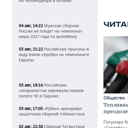
на челленджере в Японии
ЧИТА
Мужская сборная
04 авг, 14:22
России не поедет на чемпионат
мира 2027 года по волейболу
Российские прыгуны в
03 авг, 21:22
воду взяли серебро на чемпионате
Европы
Российские
03 авг, 18:16
синхронистки завоевали первое
золото ЧЕ в Париже
Общество
Топливны
«Рубин» арендовал
03 авг, 17:05
преодоле
защитника сборной Узбекистана
Патриарх К
Сборная Татарстана
02 авг, 22:30
«Татнефть»