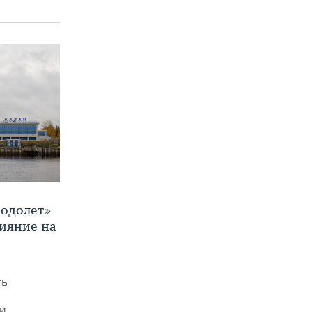
Водолет»
лияние на
ть
ми