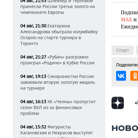
Шлейхер и Терновой
04 авг, 21:53
принесли России третье золото на
Подпи
чемпионате Европы
MAX
и
Екатерина
04 авг, 21:30
Ежедн
Александрова обыграла колумбийку
Осорио на старте турнира в
Торонто
Спорт
«Рубин» разгромно
04 авг, 21:27
проиграл «Родине» в Кубке России
Поделитес
Синхронистки России
04 авг, 19:13
завоевали вторую золотую медаль
на турнире
ХК «Челны» пропустит
04 авг, 16:13
«
сезон ВХЛ из-за финансовых
проблем
НОВО
Фигуристы
04 авг, 15:32
Кагановская и Некрасов выступят