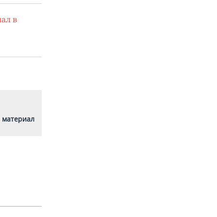
ал в
 материал