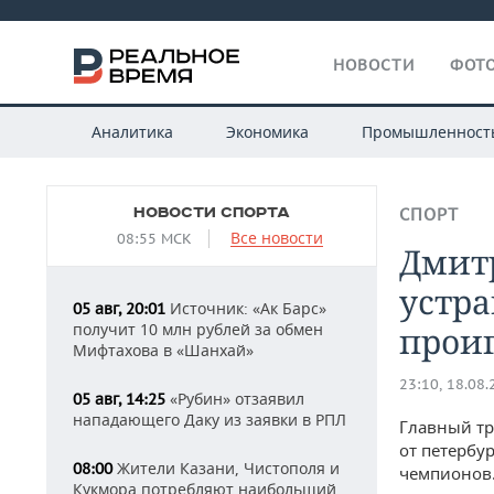
НОВОСТИ
ФОТО
Аналитика
Экономика
Промышленност
НОВОСТИ СПОРТА
СПОРТ
Все новости
08:55 МСК
Дмит
устра
Источник: «Ак Барс»
05 авг, 20:01
получит 10 млн рублей за обмен
проиг
Мифтахова в «Шанхай»
23:10, 18.08
«Рубин» отзаявил
05 авг, 14:25
нападающего Даку из заявки в РПЛ
Главный тр
от петербур
Жители Казани, Чистополя и
08:00
чемпионов.
Кукмора потребляют наибольший