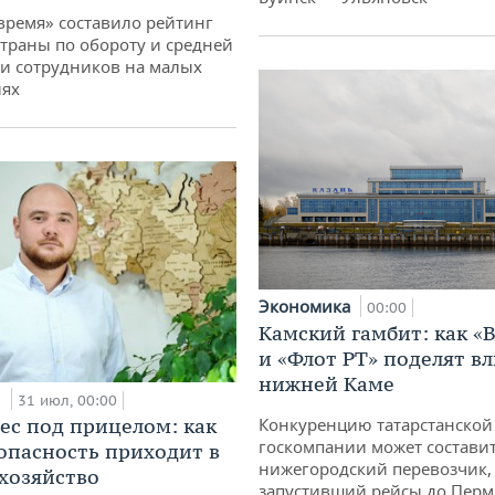
время» составило рейтинг
страны по обороту и средней
и сотрудников на малых
иях
Экономика
00:00
Камский гамбит: как «
и «Флот РТ» поделят в
нижней Каме
и
31 июл, 00:00
ес под прицелом: как
Конкуренцию татарстанской
госкомпании может состави
опасность приходит в
нижегородский перевозчик,
 хозяйство
запустивший рейсы до Пер