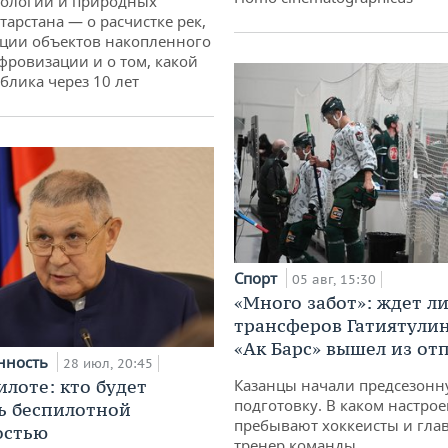
кологии и природных
тарстана — о расчистке рек,
ции объектов накопленного
ифровизации и о том, какой
блика через 10 лет
Спорт
05 авг, 15:30
«Много забот»: ждет л
трансферов Гатиятулин
«Ак Барс» вышел из от
нность
28 июл, 20:45
илоте: кто будет
Казанцы начали предсезон
подготовку. В каком настро
ь беспилотной
пребывают хоккеисты и гла
остью
тренер команды