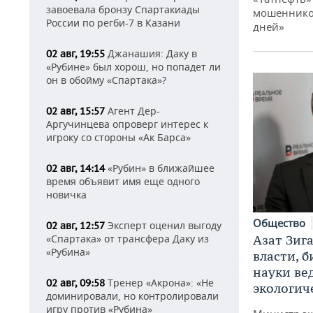
завоевала бронзу Спартакиады
мошенников
России по регби-7 в Казани
дней»
Джанашия: Даку в
02 авг, 19:55
«Рубине» был хорош, но попадет ли
он в обойму «Спартака»?
Агент Дер-
02 авг, 15:57
Аргучинцева опроверг интерес к
игроку со стороны «Ак Барса»
«Рубин» в ближайшее
02 авг, 14:14
время объявит имя еще одного
новичка
Общество
Эксперт оценил выгоду
02 авг, 12:57
Азат Зиг
«Спартака» от трансфера Даку из
«Рубина»
власти, б
науки ве
Тренер «Акрона»: «Не
02 авг, 09:58
экологич
доминировали, но контролировали
игру против «Рубина»