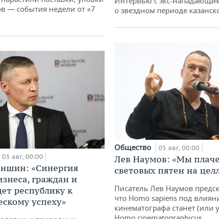
Интервью с экс-нападающи
 — события недели от «7
о звездном периоде казанск
Общество
05 авг, 00:00
03 авг, 00:00
Лев Наумов: «Мы плаче
аншин: «Синергия
световых пятен на цел
изнеса, граждан и
Писатель Лев Наумов предск
дет республику к
что Homo sapiens под влиян
ескому успеху»
кинематографа станет (или у
Homo cinematographicus