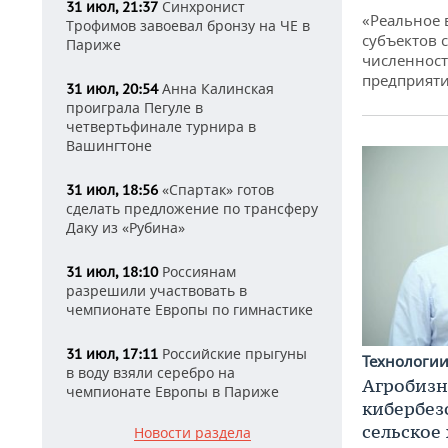
Синхронист
31 июл, 21:37
«Реальное 
Трофимов завоевал бронзу на ЧЕ в
субъектов 
Париже
численност
предприят
Анна Калинская
31 июл, 20:54
проиграла Пегуле в
четвертьфинале турнира в
Вашингтоне
«Спартак» готов
31 июл, 18:56
сделать предложение по трансферу
Даку из «Рубина»
Россиянам
31 июл, 18:10
разрешили участвовать в
чемпионате Европы по гимнастике
Российские прыгуны
31 июл, 17:11
Технологи
в воду взяли серебро на
Агробизн
чемпионате Европы в Париже
кибербез
сельское
Новости раздела