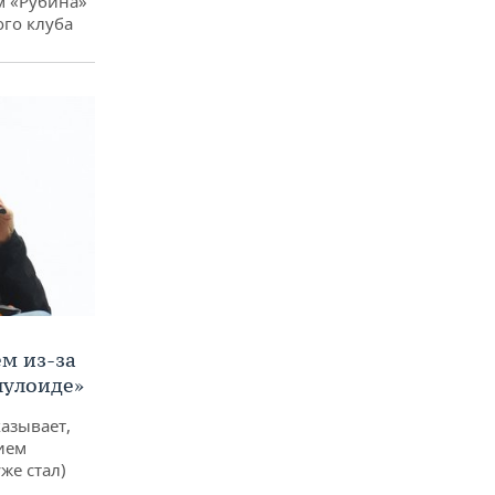
м «Рубина»
ого клуба
м из-за
лулоиде»
азывает,
ием
же стал)