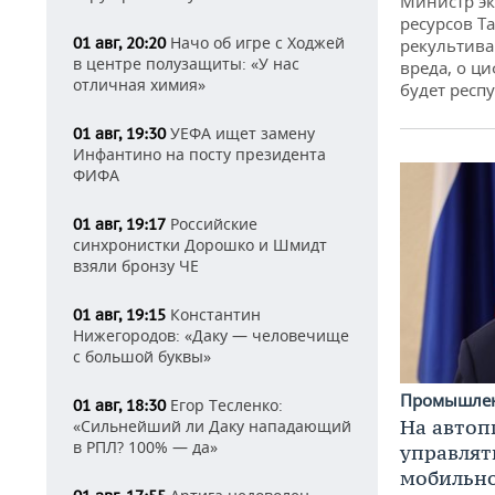
Министр э
ресурсов Та
Начо об игре с Ходжей
01 авг, 20:20
рекультива
в центре полузащиты: «У нас
вреда, о ц
отличная химия»
будет респу
УЕФА ищет замену
01 авг, 19:30
Инфантино на посту президента
ФИФА
Российские
01 авг, 19:17
синхронистки Дорошко и Шмидт
взяли бронзу ЧЕ
Константин
01 авг, 19:15
Нижегородов: «Даку — человечище
с большой буквы»
Промышле
Егор Тесленко:
01 авг, 18:30
На автоп
«Сильнейший ли Даку нападающий
в РПЛ? 100% — да»
управлят
мобильн