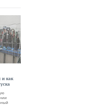
и
 и как
пуска
ную
ении
вный