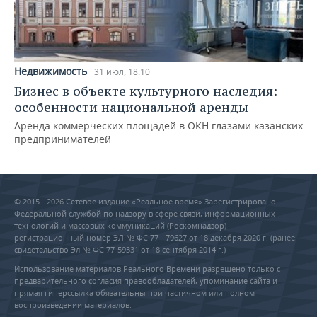
Недвижимость
31 июл, 18:10
Бизнес в объекте культурного наследия:
особенности национальной аренды
Аренда коммерческих площадей в ОКН глазами казанских
предпринимателей
© 2015 - 2026 Сетевое издание «Реальное время» Зарегистрировано
Федеральной службой по надзору в сфере связи, информационных
технологий и массовых коммуникаций (Роскомнадзор) –
регистрационный номер ЭЛ № ФС 77 - 79627 от 18 декабря 2020 г. (ранее
свидетельство Эл № ФС 77-59331 от 18 сентября 2014 г.)
Использование материалов Реального Времени разрешено только с
предварительного согласия правообладателей, упоминание сайта и
прямая гиперссылка обязательны при частичном или полном
воспроизведении материалов.