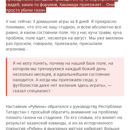
НЕФТЕХИМИЯ
свадеб, каких-то форумов, Хакамада приезжает... Они
просто убили газон.
РОЗНИЧНАЯ ТОРГОВЛЯ
НОВОСТИ ТЕХНОЛОГИЙ
МЕРОПРИЯТИЯ
НЕФТЬ
У нас сейчас 3 домашние игры за 8 дней. Я прекрасно
ТРАНСПОРТ
IT
НОВОСТИ МЕРОПРИЯТИЙ
СПОРТ
понимаю, что это не наш стадион, и всем абсолютно все
ОПК
равно, в каком состоянии поле. Но у нас куча травм, куча
УСЛУГИ
МЕДИА
ВЫЕЗДНАЯ РЕДАКЦИЯ
НОВОСТИ СПОРТА
ОБЩЕСТВО
проблем, поле едет, несмотря на август. Мы уже миллион
ЭНЕРГЕТИКА
раз просили, говорили, приезжали, присылали
агронома...
ТЕЛЕКОММУНИКАЦИИ
БИЗНЕС-БРАНЧИ
ФУТБОЛ
НОВОСТИ ОБЩЕСТВА
ФОТОГАЛЕРЕЯ
Я не могу понять, почему на нашей базе поле, на
ONLINE-КОНФЕРЕНЦИИ
ХОККЕЙ
ВЛАСТЬ
СЮЖЕТЫ
котором мы тренируемся каждый божий день
несколько месяцев, в идеальнейшем состоянии
ОТКРЫТАЯ ЛЕКЦИЯ
БАСКЕТБОЛ
ИНФРАСТРУКТУРА
СПРАВОЧНИК
находится. А когда мы приезжаем сюда, у
футболистов даже нет желания здесь играть», —
ВОЛЕЙБОЛ
ИСТОРИЯ
СПИСОК ПЕРСОН
сказал специалист.
ПОЛНАЯ ВЕРСИЯ
КИБЕРСПОРТ
КУЛЬТУРА
СПИСОК КОМПАНИЙ
Наставник «Рубина» обратился к руководству Республики
Татарстан с просьбой обратить внимание на проблему
плохого газона на стадионе. По его словам, это влияет на
ФИГУРНОЕ КАТАНИЕ
МЕДИЦИНА
результат казанской команды, и из-за испорченного
покрытия «Рубин» в выездных матчах набирает больше