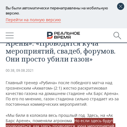
Вы были автоматически перенаправлены на мобильную
версию.
Перейти на полную версию
РЕГИОНЫ
СПОРТ
Слуцкий о поле «Ак Барс
БАШКОРТОСТАН
НОВОСТИ
Арены»: «Проводятся куча
ТАТАРСТАН
АНАЛИТИКА
мероприятий, свадеб, форумов.
Они просто убили газон»
УДМУРТИЯ
НОВОСТИ АНАЛИТИКИ
ЭКОНОМИКА
00:38, 09.08.2021
ДЕКЛАРАЦИИ О ДОХОДАХ
НОВОСТИ ЭКОНОМИКИ
ПРОМЫШЛЕННОСТЬ
Главный тренер «Рубина» после победного матча над
КОРОЛИ ГОСЗАКАЗА ПФО
ФИНАНСЫ
НОВОСТИ
НЕДВИЖИМОСТЬ
грозненским «Ахматом» (2:1) жестко раскритиковал
ПРОМЫШЛЕННОСТИ
качество газона на домашнем стадионе «Ак Барс Арена».
ВУЗЫ ТАТАРСТАНА
БАНКИ
НОВОСТИ НЕДВИЖИМОСТИ
АВТО
По его по мнению, газон стадиона сильно страдает из-за
АГРОПРОМ
постоянных коммерческих мероприятий.
КОМУ ПРИНАДЛЕЖАТ
БЮДЖЕТ
НОВОСТИ АВТО
БИЗНЕС
«Мы били в колокола весь прошлый год. Здесь, на «Ак
ТОРГОВЫЕ ЦЕНТРЫ
МАШИНОСТРОЕНИЕ
ТАТАРСТАНА
Барс Арене», поменяли агронома.
Но если здесь будут
ИНВЕСТИЦИИ
НОВОСТИ БИЗНЕСА
ТЕХНОЛОГИИ
проводиться, как здесь проводятся, куча мероприятий,