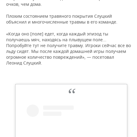
ВОДНЫЕ ВИДЫ СПОРТА
ОБРАЗОВАНИЕ
очков, чем дома.
ХОККЕЙ С МЯЧОМ
ПРОИСШЕСТВИЯ
Плохим состоянием травяного покрытия Слуцкий
объяснил и многочисленные травмы в его команде.
«Когда оно [поле] едет, когда каждый эпизод ты
получаешь мяч, находясь на плывущем поле...
Попробуйте тут не получите травму. Игроки сейчас все во
льду сидят. Мы после каждой домашней игры получаем
огромное количество повреждений», — посетовал
Леонид Слуцкий.