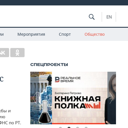
EN
ии
Мероприятия
Спорт
Общество
с
жбы и
нию
ФНС по РТ.