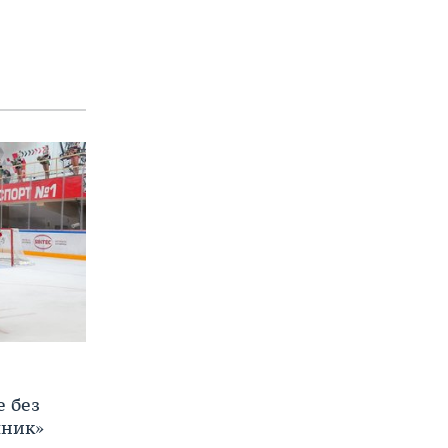
е без
яник»