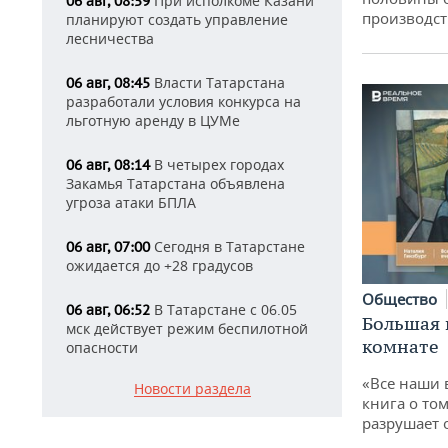
При исполкоме Казани
06 авг, 08:59
производст
планируют создать управление
лесничества
Власти Татарстана
06 авг, 08:45
разработали условия конкурса на
льготную аренду в ЦУМе
В четырех городах
06 авг, 08:14
Закамья Татарстана объявлена
угроза атаки БПЛА
Сегодня в Татарстане
06 авг, 07:00
ожидается до +28 градусов
Общество
В Татарстане с 06.05
06 авг, 06:52
Большая 
мск действует режим беспилотной
комнате
опасности
«Все наши 
Новости раздела
книга о том
разрушает