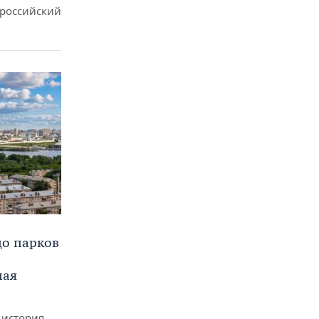
ероссийский
до парков
ная
 история