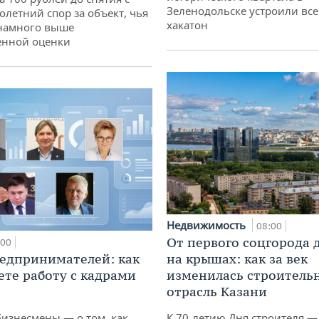
Зеленодольске устроили вс
олетний спор за объект, чья
хакатон
 намного выше
енной оценки
Недвижимость
08:00
От первого соцгорода 
:00
едпринимателей: как
на крышах: как за век
ете работу с кадрами
изменилась строитель
отрасль Казани
бизнесмены — о том, как
К 70-летию Дня строителя —