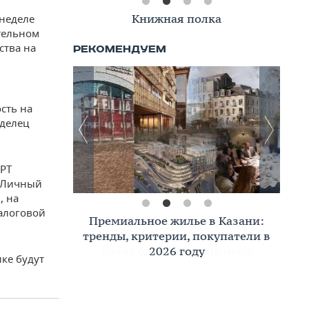
Книжная полка
 неделе
тельном
ства на
сть на
аделец
 РТ
 «Личный
, на
налоговой
Премиальное жилье в Казани:
тренды, критерии, покупатели в
2026 году
ике будут