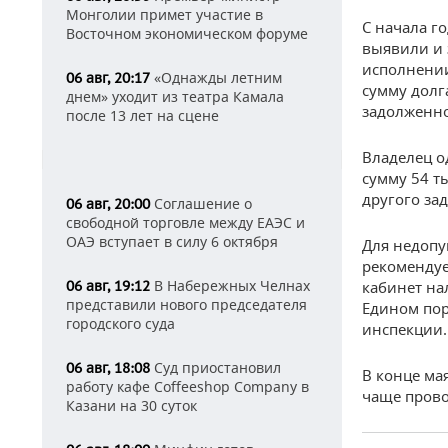
Монголии примет участие в
С начала г
Восточном экономическом форуме
выявили и 
исполнении
«Однажды летним
06 авг, 20:17
сумму долг
днем» уходит из театра Камала
задолженно
после 13 лет на сцене
Владелец о
сумму 54 т
другого за
Соглашение о
06 авг, 20:00
свободной торговле между ЕАЭС и
ОАЭ вступает в силу 6 октября
Для недопу
рекомендуе
В Набережных Челнах
06 авг, 19:12
кабинет на
представили нового председателя
Едином пор
городского суда
инспекции.
Суд приостановил
06 авг, 18:08
В конце ма
работу кафе Coffeeshop Company в
чаще прово
Казани на 30 суток