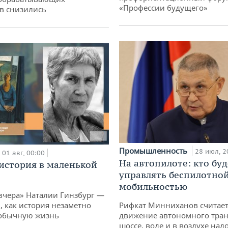
«Профессии будущего»
в снизились
Промышленность
28 июл, 2
01 авг, 00:00
На автопилоте: кто буд
история в маленькой
управлять беспилотно
мобильностью
вчера» Наталии Гинзбург —
, как история незаметно
Рифкат Минниханов считает
 обычную жизнь
движение автономного тран
шоссе, воде и в воздухе над