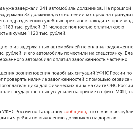
ода уже задержали 241 автомобиль должников. На прошлой
задержали 33 должника, в отношении которых на принуди
 в подразделении судебных приставов находятся производ
а 1183 тыс. рублей. 31 человек полностью оплатил свою
сть в сумме 1120 тыс. рублей.
дного из задержанных автомобилей не оплатил задолженно
ыс. рублей, и его автомобиль поместили на спецстоянку. Вл
держанного автомобиля оплатил задолженность частично.
щения возникновения подобных ситуаций УФНС России по
т проверять наличие задолженностей с помощью сервиса
логоплательщика для физических лиц» на сайте ФНС России
тале государственных услуг или на приеме в офисе МФЦ, 
я УФНС России по Татарстану
сообщило,
что с мая в республ
диться рейды по выявлению должников на дорогах.