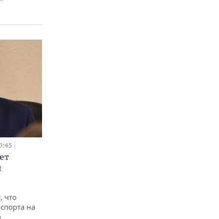
0:45
ет
й
, что
спорта на
о