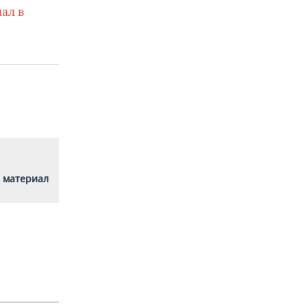
ал в
 материал