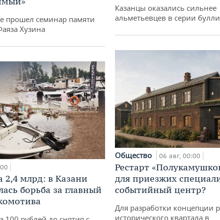
имый»
Казанцы оказались сильнее
альметьевцев в серии булл
не прошел семинар памяти
Фаяза Хузина
Общество
06 авг, 00:00
Рестарт «Полукамушко
:00
 2,4 млрд: в Казани
для приезжих специал
лась борьба за главный
событийный центр?
комотива
Для разработки концепции 
исторического квартала в
а 100 рублей до снятия с