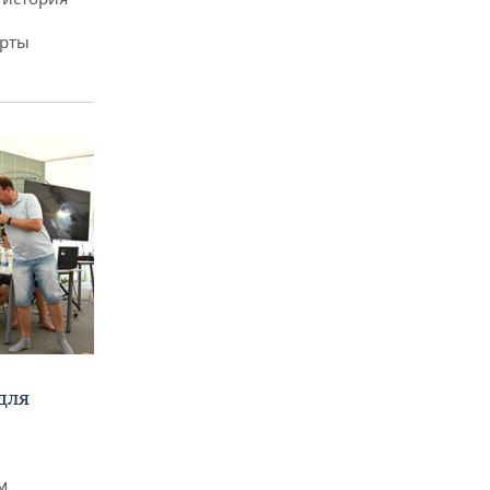
арты
для
м