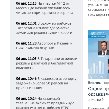
На участке М-12 от
06 авг, 12:15
учета: мног
Москвы до Казани увеличилось
стоимость
число зон придорожного сервиса
государств
В одном из районов
06 авг, 12:01
Татарстана изымут два участка
земли для реконструкции дороги
Аэропорты Казани и
06 авг, 11:28
Нижнекамска открыли
В Татарстане отменили
06 авг, 11:05
режимы ракетной и беспилотной
опасности
В казанском аэропорту
06 авг, 10:46
Бизнес
задержано более 50 рейсов на
00
прилет и вылет
Опрос пр
организу
На казанской
06 авг, 10:24
летом?
телебашне включат праздничную
подсветку в честь юбилея РТРС
Казанские 