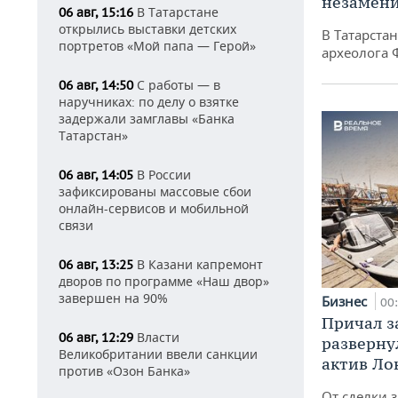
незамен
В Татарстане
06 авг, 15:16
открылись выставки детских
В Татарста
портретов «Мой папа — Герой»
археолога 
С работы — в
06 авг, 14:50
наручниках: по делу о взятке
задержали замглавы «Банка
Татарстан»
В России
06 авг, 14:05
зафиксированы массовые сбои
онлайн-сервисов и мобильной
связи
В Казани капремонт
06 авг, 13:25
дворов по программе «Наш двор»
завершен на 90%
Бизнес
00
Причал за
Власти
06 авг, 12:29
разверну
Великобритании ввели санкции
актив Ло
против «Озон Банка»
От сделки з