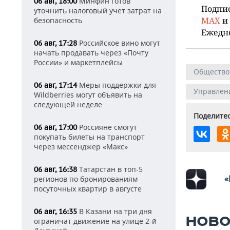
Минфин готов
06 авг, 18:00
Подпи
уточнить налоговый учет затрат на
MAX
и
безопасность
Ежедн
Российское вино могут
06 авг, 17:28
начать продавать через «Почту
России» и маркетплейсы
Общество
Меры поддержки для
06 авг, 17:14
Управлени
Wildberries могут объявить на
следующей неделе
Поделитес
Россияне смогут
06 авг, 17:00
покупать билеты на транспорт
через мессенджер «Макс»
Татарстан в топ-5
06 авг, 16:38
«
регионов по бронированиям
посуточных квартир в августе
В Казани на три дня
06 авг, 16:35
НОВО
ограничат движение на улице 2-й