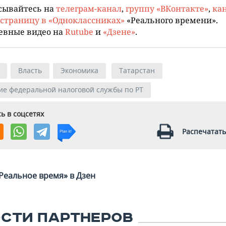
сывайтесь на
телеграм-канал
,
группу «ВКонтакте»
,
кан
страницу в «Одноклассниках»
«Реального времени».
евные видео на
Rutube
и
«Дзене»
.
Власть
Экономика
Татарстан
е федеральной налоговой службы по РТ
ь в соцсетях
Распечатать
Реальное время» в Дзен
СТИ ПАРТНЕРОВ