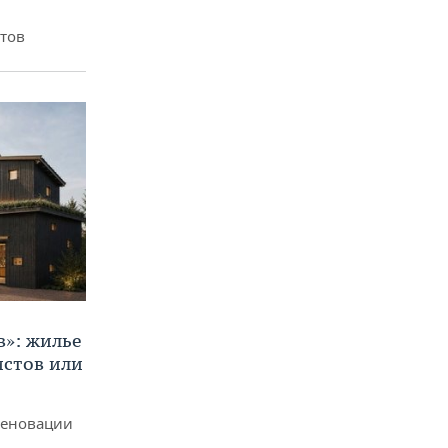
итов
в»: жилье
истов или
реновации