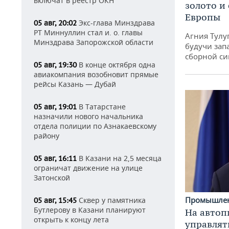
включат в реестр ОКН
золото и
Европы
Экс-глава Минздрава
05 авг, 20:02
РТ Миннуллин стал и. о. главы
Агния Тулу
Минздрава Запорожской области
будучи зап
сборной си
В конце октября одна
05 авг, 19:30
авиакомпания возобновит прямые
рейсы Казань — Дубай
В Татарстане
05 авг, 19:01
назначили нового начальника
отдела полиции по Азнакаевскому
району
В Казани на 2,5 месяца
05 авг, 16:11
ограничат движение на улице
Затонской
Промышле
Сквер у памятника
05 авг, 15:45
Бутлерову в Казани планируют
На автоп
открыть к концу лета
управлят