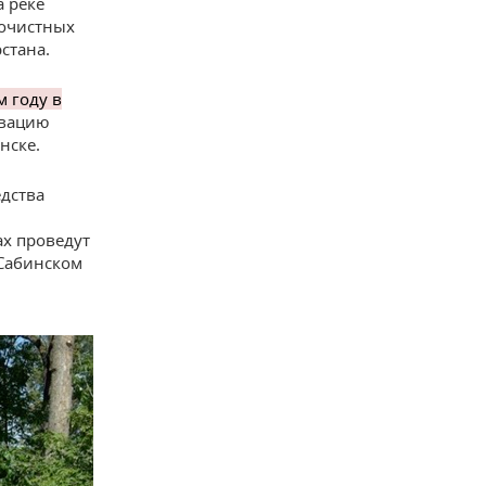
а реке
 очистных
стана.
м году в
ивацию
нске.
едства
ах проведут
 Сабинском