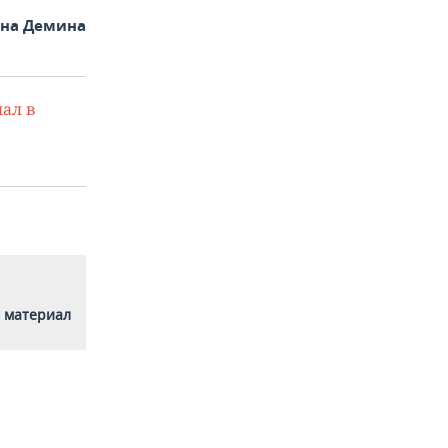
яна Демина
ал в
 материал