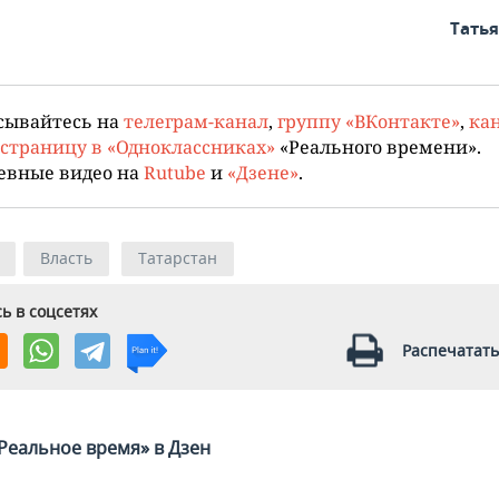
Тать
сывайтесь на
телеграм-канал
,
группу «ВКонтакте»
,
кан
страницу в «Одноклассниках»
«Реального времени».
евные видео на
Rutube
и
«Дзене»
.
Власть
Татарстан
ь в соцсетях
Распечатать
Реальное время» в Дзен