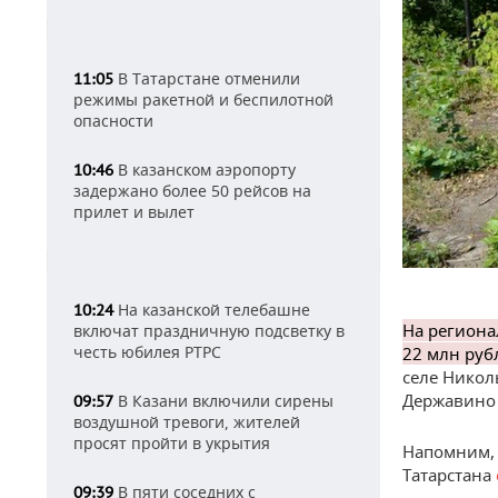
В Татарстане отменили
11:05
режимы ракетной и беспилотной
опасности
В казанском аэропорту
10:46
задержано более 50 рейсов на
прилет и вылет
На казанской телебашне
10:24
На региона
включат праздничную подсветку в
честь юбилея РТРС
22 млн руб
селе Никол
Державино 
В Казани включили сирены
09:57
воздушной тревоги, жителей
просят пройти в укрытия
Напомним, 
Татарстана
В пяти соседних с
09:39