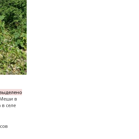
 выделено
 Меши в
 в селе
рсов