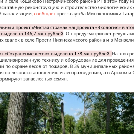
ни и селе Кощаково Пестречинского района РТ в этом году н
асштабную реконструкцию и строительство биологических
й канализации,
сообщает
пресс-служба Минэкономики Татар
льный проект «Чистая страна» нацпроекта «Экология» в это
 выделено 146,7 млн рублей
. Он предусматривает рекульт
х свалок в селе Прости Нижнекамского района и в Мензели
кт «Сохранение лесов» выделено 178 млн рублей.
На эти ср
ециализированную технику и оборудование для проведения
й по охране лесов от пожаров. В 39 муниципальных район
я по лесовосстановлению и лесоразведению, а в Арском и
ормируют запас лесных семян.