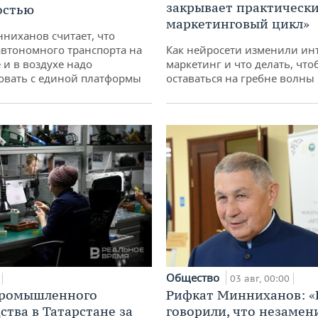
закрывает практически
остью
маркетинговый цикл»
ниханов считает, что
втономного транспорта на
Как нейросети изменили ин
 и в воздухе надо
маркетинг и что делать, что
овать с единой платформы
оставаться на гребне волны
Общество
03 авг, 00:00
промышленного
Рифкат Минниханов: «
ства в Татарстане за
говорили, что незаме