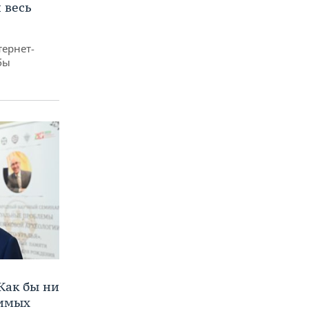
 весь
тернет-
бы
Как бы ни
нимых