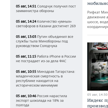
мобильн
Солодчук получил пост
05 авг, 14:51
замминистра обороны
Рифкат Мин
движение а
Количество «умных»
шоссе, воде
05 авг, 14:24
светофоров в Казани достигнет 269
координир
Путин объединил все
05 авг, 13:03
службы тыла Минобороны под
руководством Солодчука
Работа iPhone в России
05 авг, 11:15
не пострадает из-за дела ФАС
Минздрав Татарстана:
05 авг, 10:55
младенческая смертность в
республике находится на
историческом минимуме
05 авг, 14:30
Россия нарастила
05 авг, 10:46
Индекс 
экспорт шоколада на 18% за
полгода
производ