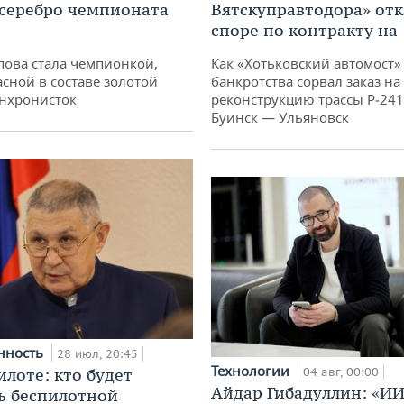
 серебро чемпионата
Вятскуправтодора» отк
споре по контракту на 
пова стала чемпионкой,
Как «Хотьковский автомост»
асной в составе золотой
банкротства сорвал заказ на
нхронисток
реконструкцию трассы Р‑241
Буинск — Ульяновск
нность
28 июл, 20:45
Технологии
илоте: кто будет
04 авг, 00:00
Айдар Гибадуллин: «ИИ
ь беспилотной