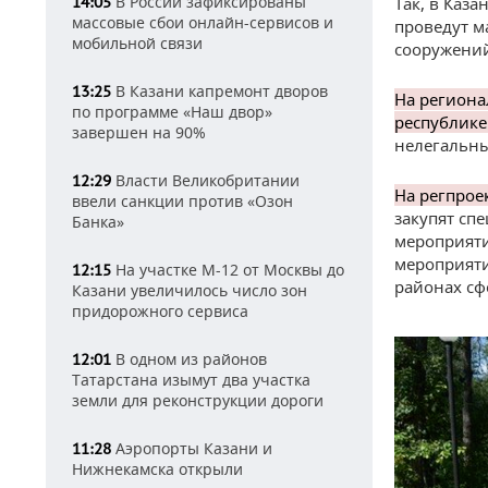
В России зафиксированы
14:05
Так, в Каза
массовые сбои онлайн-сервисов и
проведут м
мобильной связи
сооружени
В Казани капремонт дворов
13:25
На региона
по программе «Наш двор»
республике
завершен на 90%
нелегальны
Власти Великобритании
12:29
На регпрое
ввели санкции против «Озон
закупят сп
Банка»
мероприяти
мероприяти
На участке М-12 от Москвы до
12:15
районах сф
Казани увеличилось число зон
придорожного сервиса
В одном из районов
12:01
Татарстана изымут два участка
земли для реконструкции дороги
Аэропорты Казани и
11:28
Нижнекамска открыли