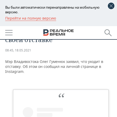
Вы были автоматически перенаправлены на мобильную
версию.
Перейти на полную версию
РЕГИОНЫ
ОБЩЕСТВО
Мэр Владивостока сообщил о
БАШКОРТОСТАН
НОВОСТИ
своей отставке
ТАТАРСТАН
АНАЛИТИКА
08:45, 18.05.2021
УДМУРТИЯ
НОВОСТИ АНАЛИТИКИ
ЭКОНОМИКА
Мэр Владивостока Олег Гуменюк заявил, что уходит в
отставку. Об этом он сообщил на личной странице в
ДЕКЛАРАЦИИ О ДОХОДАХ
НОВОСТИ ЭКОНОМИКИ
ПРОМЫШЛЕННОСТЬ
Instagram.
КОРОЛИ ГОСЗАКАЗА ПФО
ФИНАНСЫ
НОВОСТИ
НЕДВИЖИМОСТЬ
ПРОМЫШЛЕННОСТИ
ВУЗЫ ТАТАРСТАНА
БАНКИ
НОВОСТИ НЕДВИЖИМОСТИ
АВТО
АГРОПРОМ
КОМУ ПРИНАДЛЕЖАТ
БЮДЖЕТ
НОВОСТИ АВТО
БИЗНЕС
ТОРГОВЫЕ ЦЕНТРЫ
МАШИНОСТРОЕНИЕ
ТАТАРСТАНА
ИНВЕСТИЦИИ
НОВОСТИ БИЗНЕСА
ТЕХНОЛОГИИ