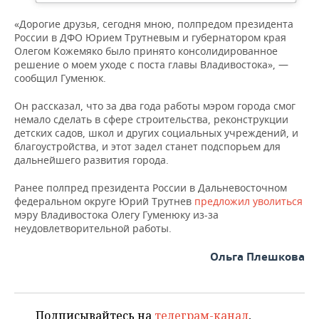
ВОДНЫЕ ВИДЫ СПОРТА
ОБРАЗОВАНИЕ
«Дорогие друзья, сегодня мною, полпредом президента
ХОККЕЙ С МЯЧОМ
ПРОИСШЕСТВИЯ
России в ДФО Юрием Трутневым и губернатором края
Олегом Кожемяко было принято консолидированное
решение о моем уходе с поста главы Владивостока», —
сообщил Гуменюк.
Он рассказал, что за два года работы мэром города смог
немало сделать в сфере строительства, реконструкции
детских садов, школ и других социальных учреждений, и
благоустройства, и этот задел станет подспорьем для
дальнейшего развития города.
Ранее полпред президента России в Дальневосточном
федеральном округе Юрий Трутнев
предложил уволиться
мэру Владивостока Олегу Гуменюку из-за
неудовлетворительной работы.
Ольга Плешкова
Подписывайтесь на
телеграм-канал
,