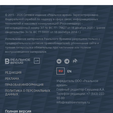
© 2015 - 2026 Сетевое издание «Реальное время» Зарегистрировано
Федеральной службой по надзору в сфере связи, информационных
технологий и массовых коммуникаций (Роскомнадзор) –
регистрационный номер ЭЛ № ФС 77 - 79627 от 18 декабря 2020 г. (ранее
свидетельство Эл № ФС 77-59331 от 18 сентября 2014 г.)
Использование материалов Реального Времени разрешено только с
предварительного согласия правообладателей, упоминание сайта и
прямая гиперссылка обязательны при частичном или полном
воспроизведении материалов.
18+
RU
EN
РЕДАКЦИЯ
РЕКЛАМА
Учредитель ООО «Реальное
ПРАВОВАЯ ИНФОРМАЦИЯ
время»
Главный редактор Саушина А.А.
ПОЛИТИКА О ПЕРСОНАЛЬНЫХ
Телефон редакции: +7 (843) 222-
ДАННЫХ
90-80
info@realnoevremya.ru
Полная версия