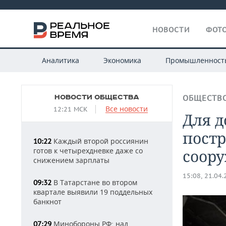
НОВОСТИ
ФОТО
Аналитика
Экономика
Промышленност
НОВОСТИ ОБЩЕСТВА
ОБЩЕСТВ
Все новости
12:21 МСК
Для 
постр
Каждый второй россиянин
10:22
готов к четырехдневке даже со
соор
снижением зарплаты
15:08, 21.04
В Татарстане во втором
09:32
квартале выявили 19 поддельных
банкнот
Минобороны РФ: над
07:29