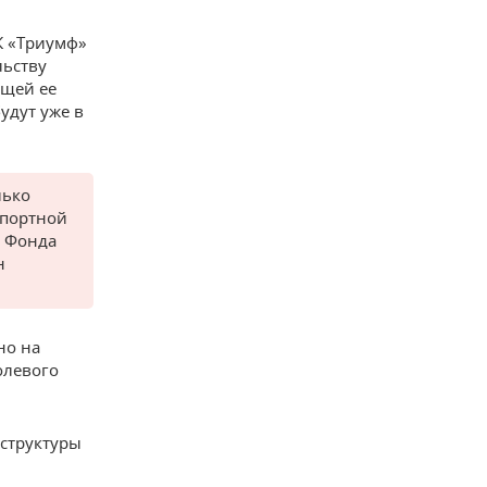
К «Триумф»
льству
ющей ее
удут уже в
лько
спортной
 Фонда
н
но на
олевого
аструктуры