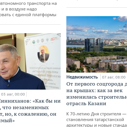
втономного транспорта на
 и в воздухе надо
овать с единой платформы
Недвижимость
07 авг, 08:00
От первого соцгорода 
на крышах: как за век
03 авг, 00:00
изменилась строитель
инниханов: «Как бы ни
отрасль Казани
, что незаменимых
, но, к сожалению, он
К 70-летию Дня строителя —
становления татарстанской
имый»
архитектуры и новые станд