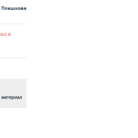
а Плешкова
ал в
 материал