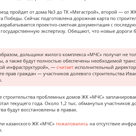
езд пройдет от дома №3 до ТК «Мегастрой», второй — от Ж
та Победы. Сейчас подготовлена дорожная карта по строите
разрабатывается проектно-сметная документация с последу
 государственную экспертизу. Обещают, что новые дороги б
образом, дольщики жилого комплекса «МЧС» получат не то
ы, а также будут полностью обеспечены необходимой тран
ой инфраструктурой», —
считает
исполнительный директор
те прав граждан — участников долевого строительства Ива
.
 строительства проблемных домов ЖК «МЧС» запланирова
ртал текущего года. Около 1,2 тыс. обманутых участников д
тва будут восстановлены в правах.
ли казанского ЖК «МЧС»
пожаловались
на отсутствие инфр
е.