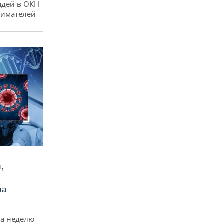
адей в ОКН
нимателей
,
ра
за неделю