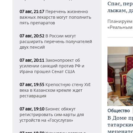
Спас, пе
лыжам, д
Перечень жизненно
07 авг, 21:17
важных лекарств могут пополнить
Планируем 
пять препаратов
«Реальным
В России могут
07 авг, 20:52
расширить перечень получателей
двух пенсий
Законопроект об
07 авг, 20:11
усилении санкций против РФ и
Ирана прошел Сенат США
Крепостную стену XVI
07 авг, 19:55
века в Казанском кремле ждет
реставрация
Бизнес обяжут
07 авг, 19:10
Общество
регистрировать сим-карты для
В Доме п
устройств на «Госуслугах»
татарски
меценатс