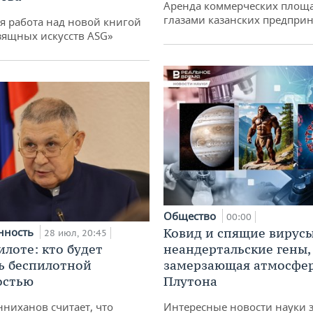
Аренда коммерческих площ
глазами казанских предпри
я работа над новой книгой
зящных искусств ASG»
Общество
00:00
нность
Ковид и спящие вирусы
28 июл, 20:45
илоте: кто будет
неандертальские гены,
ь беспилотной
замерзающая атмосфе
остью
Плутона
ниханов считает, что
Интересные новости науки 