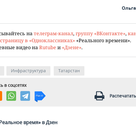
Ольг
сывайтесь на
телеграм-канал
,
группу «ВКонтакте»
,
кан
страницу в «Одноклассниках»
«Реального времени».
евные видео на
Rutube
и
«Дзене»
.
Инфраструктура
Татарстан
ь в соцсетях
Распечатать
Реальное время» в Дзен