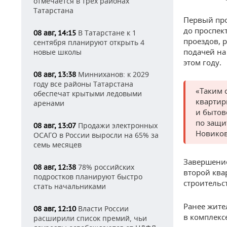
отмечается в трех районах
Татарстана
Первый про
до проспек
В Татарстане к 1
08 авг, 14:15
проездов, 
сентября планируют открыть 4
подачей на
новые школы
этом году.
Минниханов: к 2029
08 авг, 13:38
году все районы Татарстана
«Таким 
обеспечат крытыми ледовыми
квартир
аренами
и бытов
по защи
Продажи электронных
08 авг, 13:07
Новиков
ОСАГО в России выросли на 65% за
семь месяцев
Завершение
78% российских
08 авг, 12:38
второй ква
подростков планируют быстро
строительс
стать начальниками
Ранее жите
Власти России
08 авг, 12:10
в комплекс
расширили список премий, чьи