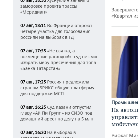
Хуснуллин заявил о
07 авг, 18:30
заморозке проекта трассы
Завершаетс
«Меридиан»
«Квартал и
Во Франции откроют
07 авг, 18:11
четыре участка для голосования
россиян на выборах в ГД
«Не взятка, а
07 авг, 17:55
возмещение расходов!»: суд не смог
избрать меру пресечения для топа
«Банка Татарстан»
Россия предложила
07 авг, 17:23
странам БРИКС общую платформу
для поддержки МСП
Промышле
Суд Казани отпустил
07 авг, 16:25
На автоп
главу «Ай Пи Групп» из СИЗО под
управлят
домашний арест по делу на 5 млн
мобильн
На выборах в
07 авг, 16:20
Рифкат Мин