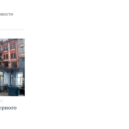
овости
0
урного