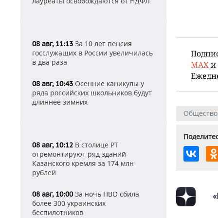
лауреаты освобождаются от НДФЛ
За 10 лет пенсия
08 авг, 11:13
госслужащих в России увеличилась
Подпи
в два раза
MAX
и
Ежедн
Осенние каникулы у
08 авг, 10:43
ряда российских школьников будут
длиннее зимних
Общество
Поделитес
В столице РТ
08 авг, 10:12
отремонтируют ряд зданий
Казанского кремля за 174 млн
рублей
За ночь ПВО сбила
08 авг, 10:00
«
более 300 украинских
беспилотников