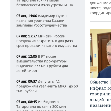
Татарстане усилят меры
движение а
безопасности из-за угрозы БПЛА
шоссе, воде
координир
Владимир Путин
07 авг, 14:06
назначил уроженца Казани
замглавы Россотрудничества
Минфин России
07 авг, 13:37
предложил сократить в два раза
срок продажи изъятого имущества
В РТ после
07 авг, 12:05
вмешательства прокуратуры
выделено 273 млн рублей для
детей-сирот
Депутаты ГД
07 авг, 09:37
Общество
предложили увеличить МРОТ до 50
Рифкат М
тыс. рублей
говорили
людей нет
Из бюджета
07 авг, 08:45
незамен
Татарстана выделят 300 млн