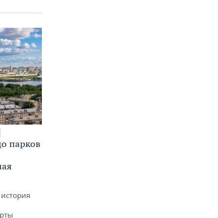
до парков
ная
 история
арты