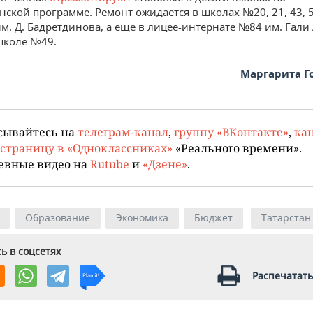
ской программе. Ремонт ожидается в школах №20, 21, 43, 50
им. Д. Бадретдинова, а еще в лицее-интернате №84 им. Гал
школе №49.
Маргарита Г
сывайтесь на
телеграм-канал
,
группу «ВКонтакте»
,
кан
страницу в «Одноклассниках»
«Реального времени».
евные видео на
Rutube
и
«Дзене»
.
Образование
Экономика
Бюджет
Татарстан
ь в соцсетях
Распечатать