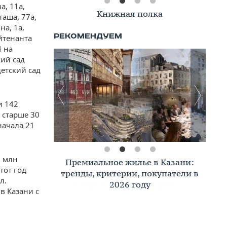
а, 11а,
Книжная полка
таша, 77а,
на, 1а,
ейтенанта
4 на
кий сад
детский сад
и 142
 старше 30
начала 21
3 млн
Премиальное жилье в Казани:
тот год
тренды, критерии, покупатели в
л.
2026 году
 в Казани с