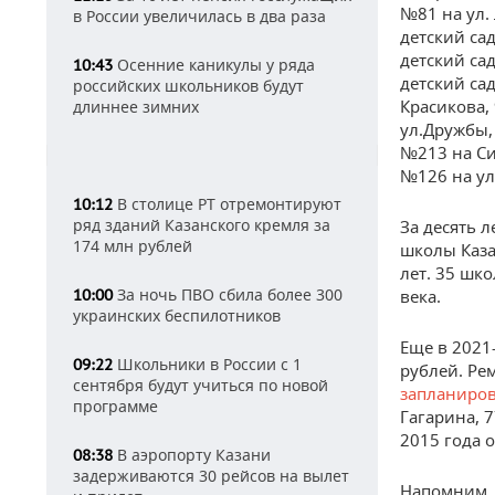
№81 на ул.
в России увеличилась в два раза
детский сад
детский сад
Осенние каникулы у ряда
10:43
детский са
российских школьников будут
Красикова, 
длиннее зимних
ул.Дружбы, 
№213 на Сиб
№126 на ул.
В столице РТ отремонтируют
10:12
ряд зданий Казанского кремля за
За десять 
174 млн рублей
школы Каза
лет. 35 шко
За ночь ПВО сбила более 300
10:00
века.
украинских беспилотников
Еще в 2021
Школьники в России с 1
09:22
рублей. Ре
сентября будут учиться по новой
запланиро
программе
Гагарина, 7
2015 года 
В аэропорту Казани
08:38
задерживаются 30 рейсов на вылет
Напомним,