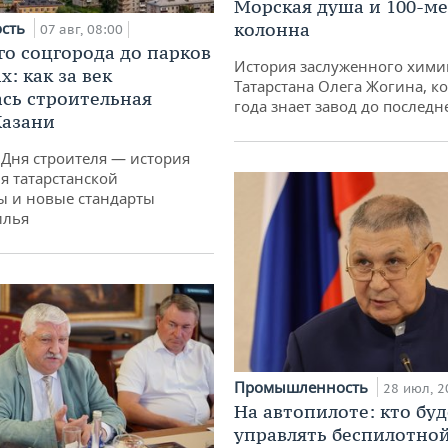
Морская душа и 100-м
ость
колонна
07 авг, 08:00
го соцгорода до парков
История заслуженного хими
: как за век
Татарстана Олега Жогина, к
сь строительная
года знает завод до последн
Казани
 Дня строителя — история
я татарстанской
ы и новые стандарты
илья
Промышленность
28 июл, 2
На автопилоте: кто буд
управлять беспилотно