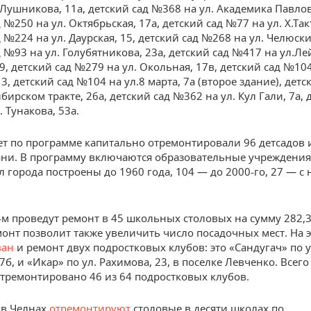
 Лушникова, 11а, детский сад №368 на ул. Академика Павлов
 №250 на ул. Октябрьская, 17а, детский сад №77 на ул. Х.Так
 №224 на ул. Даурская, 15, детский сад №268 на ул. Челюски
д №93 на ул. Голубятникова, 23а, детский сад №417 на ул.Л
9, детский сад №279 на ул. Окольная, 17в, детский сад №10
3, детский сад №104 на ул.8 марта, 7а (второе здание), детс
ирском тракте, 26а, детский сад №362 на ул. Кул Гали, 7а, 
 Тунакова, 53а.
лет по программе капитально отремонтировали 96 детсадов 
ни. В программу включаются образовательные учреждения
л города построены до 1960 года, 104 — до 2000-го, 27 — с 
-м проведут ремонт в 45 школьных столовых на сумму 282,
монт позволит также увеличить число посадочных мест. На э
ван
и ремонт двух подростковых клубов: это «Сандугач» по у
7б, и «Икар» по ул. Рахимова, 23, в поселке Левченко. Всего
отремонтировано 46 из 64 подростковых клубов.
 в Челнах
отремонтируют
столовые в десяти школах по