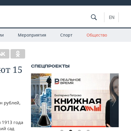
EN
ии
Мероприятия
Спорт
Общество
ют 15
н рублей,
я 1913 года
кий сад