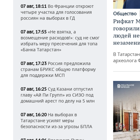
Во Франции откроют
07 авг, 18:11
четыре участка для голосования
Общество
россиян на выборах в ГД
Рифкат М
говорили
«Не взятка, а
07 авг, 17:55
людей нет
возмещение расходов!»: суд не смог
незамен
избрать меру пресечения для топа
«Банка Татарстан»
В Татарста
археолога 
Россия предложила
07 авг, 17:23
странам БРИКС общую платформу
для поддержки МСП
Суд Казани отпустил
07 авг, 16:25
главу «Ай Пи Групп» из СИЗО под
домашний арест по делу на 5 млн
На выборах в
07 авг, 16:20
Татарстане усилят меры
безопасности из-за угрозы БПЛА