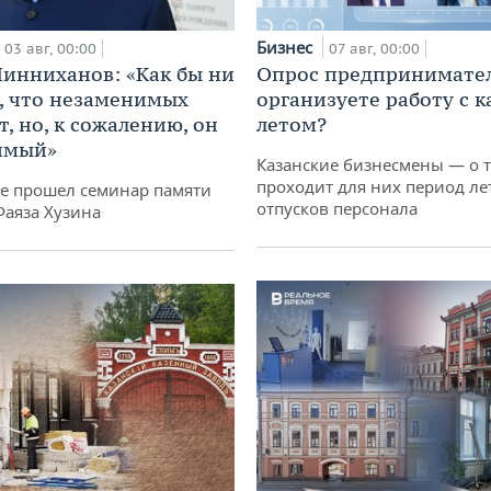
Бизнес
03 авг, 00:00
07 авг, 00:00
инниханов: «Как бы ни
Опрос предпринимател
, что незаменимых
организуете работу с 
, но, к сожалению, он
летом?
имый»
Казанские бизнесмены — о т
проходит для них период ле
не прошел семинар памяти
отпусков персонала
Фаяза Хузина