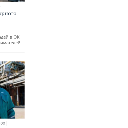
0
урного
адей в ОКН
нимателей
:00