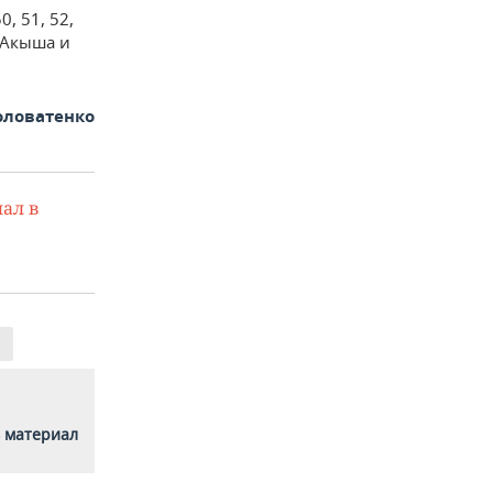
, 51, 52,
и Акыша и
оловатенко
ал в
 материал