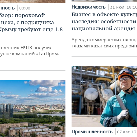
Недвижимость
нность
31 июл, 18:1
00:00
Бизнес в объекте культ
бзор: пороховой
наследия: особенности
 цеха, с подрядчика
национальной аренды
 Крыму требуют еще 1,8
Аренда коммерческих площ
глазами казанских предпри
твенник НЧТЗ получил
руппе компаний «ТатПром-
Промышленность
07 авг, 13