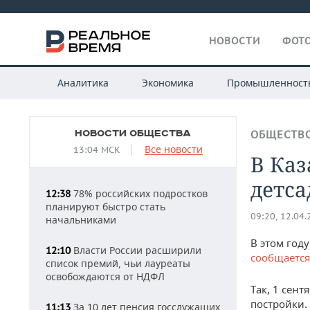
НОВОСТИ
ФОТО
Аналитика
Экономика
Промышленност
НОВОСТИ ОБЩЕСТВА
ОБЩЕСТВ
Все новости
13:04 МСК
В Каз
детса
78% российских подростков
12:38
планируют быстро стать
09:20, 12.04
начальниками
В этом год
Власти России расширили
12:10
сообщаетс
список премий, чьи лауреаты
освобождаются от НДФЛ
Так, 1 сен
постройки.
За 10 лет пенсия госслужащих
11:13