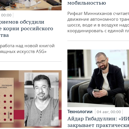
мобильностью
Рифкат Минниханов считает
00:00
движение автономного тран
риемов обсудили
шоссе, воде и в воздухе над
е корни российского
координировать с единой 
тва
работа над новой книгой
зящных искусств ASG»
Технологии
04 авг, 00:00
Айдар Гибадуллин: «ИИ
закрывает практически