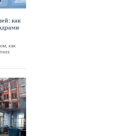
ей: как
кадрами
ом, как
тних