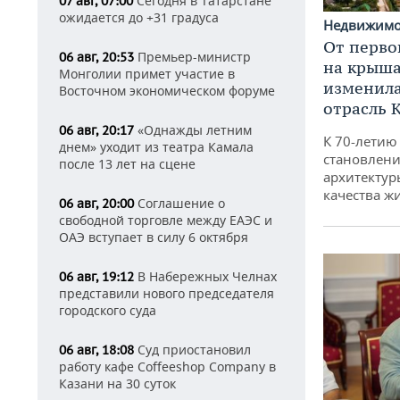
Сегодня в Татарстане
07 авг, 07:00
ожидается до +31 градуса
Недвижим
От перво
Премьер-министр
06 авг, 20:53
на крышах
Монголии примет участие в
изменила
Восточном экономическом форуме
отрасль 
«Однажды летним
06 авг, 20:17
К 70-летию
днем» уходит из театра Камала
становлени
после 13 лет на сцене
архитектур
качества ж
Соглашение о
06 авг, 20:00
свободной торговле между ЕАЭС и
ОАЭ вступает в силу 6 октября
В Набережных Челнах
06 авг, 19:12
представили нового председателя
городского суда
Суд приостановил
06 авг, 18:08
работу кафе Coffeeshop Company в
Казани на 30 суток