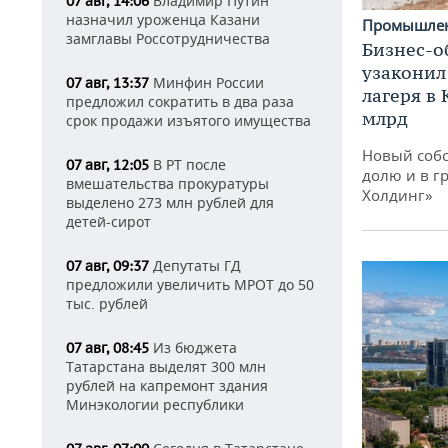
Владимир Путин
07 авг, 14:06
назначил уроженца Казани
Промышле
замглавы Россотрудничества
Бизнес-о
узаконил
Минфин России
07 авг, 13:37
лагеря в
предложил сократить в два раза
млрд
срок продажи изъятого имущества
Новый собс
В РТ после
07 авг, 12:05
долю и в г
вмешательства прокуратуры
Холдинг»
выделено 273 млн рублей для
детей-сирот
Депутаты ГД
07 авг, 09:37
предложили увеличить МРОТ до 50
тыс. рублей
Из бюджета
07 авг, 08:45
Татарстана выделят 300 млн
рублей на капремонт здания
Минэкологии республики