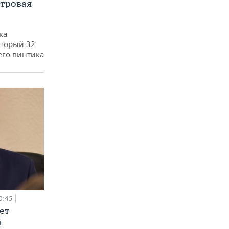
етровая
ка
оторый 32
его винтика
0:45
ет
й