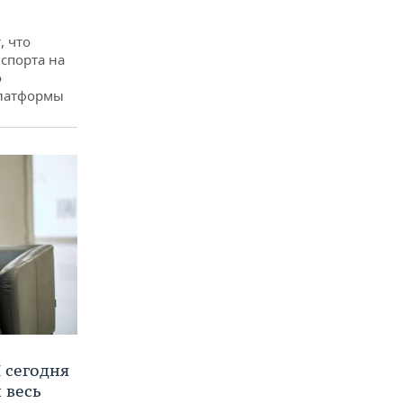
, что
спорта на
о
платформы
 сегодня
 весь