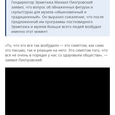
НЕФТЕХИМИЯ
Гендиректор Эрмитажа Михаил Пиотровский
заявил, что вопрос об обнаженных фигурах и
РОЗНИЧНАЯ ТОРГОВЛЯ
НОВОСТИ ТЕХНОЛОГИЙ
МЕРОПРИЯТИЯ
скульптурах для музеев «обыкновенный и
НЕФТЬ
традиционный». Он выразил сожаление, что после
ТРАНСПОРТ
IT
НОВОСТИ МЕРОПРИЯТИЙ
СПОРТ
предложенной им программы постковидного
ОПК
Эрмитажа и музеев больше всего людей возбудил
именно этот момент.
УСЛУГИ
МЕДИА
ВЫЕЗДНАЯ РЕДАКЦИЯ
НОВОСТИ СПОРТА
ОБЩЕСТВО
ЭНЕРГЕТИКА
ТЕЛЕКОММУНИКАЦИИ
БИЗНЕС-БРАНЧИ
ФУТБОЛ
НОВОСТИ ОБЩЕСТВА
ФОТОГАЛЕРЕЯ
«То, что это все так возбудило — это симптом, как само
это письмо, так и реакция на него. Это симптом того, что
все не очень в порядке у нас со здоровьем общества», —
ONLINE-КОНФЕРЕНЦИИ
ХОККЕЙ
ВЛАСТЬ
СЮЖЕТЫ
заявил Пиотровский.
ОТКРЫТАЯ ЛЕКЦИЯ
БАСКЕТБОЛ
ИНФРАСТРУКТУРА
СПРАВОЧНИК
ВОЛЕЙБОЛ
ИСТОРИЯ
СПИСОК ПЕРСОН
ПОЛНАЯ ВЕРСИЯ
КИБЕРСПОРТ
КУЛЬТУРА
СПИСОК КОМПАНИЙ
ФИГУРНОЕ КАТАНИЕ
МЕДИЦИНА