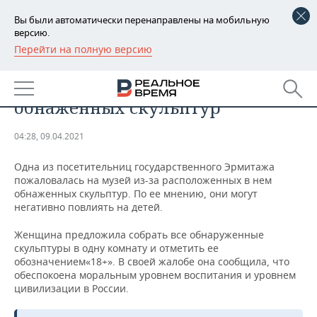
Вы были автоматически перенаправлены на мобильную
версию.
Перейти на полную версию
РЕГИОНЫ
ОБЩЕСТВО
На Эрмитаж пожаловались из-за
БАШКОРТОСТАН
НОВОСТИ
обнаженных скульптур
ТАТАРСТАН
АНАЛИТИКА
04:28, 09.04.2021
УДМУРТИЯ
НОВОСТИ АНАЛИТИКИ
ЭКОНОМИКА
Одна из посетительниц государственного Эрмитажа
пожаловалась на музей из-за расположенных в нем
ДЕКЛАРАЦИИ О ДОХОДАХ
НОВОСТИ ЭКОНОМИКИ
ПРОМЫШЛЕННОСТЬ
обнаженных скульптур. По ее мнению, они могут
негативно повлиять на детей.
КОРОЛИ ГОСЗАКАЗА ПФО
ФИНАНСЫ
НОВОСТИ
НЕДВИЖИМОСТЬ
ПРОМЫШЛЕННОСТИ
Женщина предложила собрать все обнаруженные
ВУЗЫ ТАТАРСТАНА
БАНКИ
НОВОСТИ НЕДВИЖИМОСТИ
АВТО
скульптуры в одну комнату и отметить ее
АГРОПРОМ
обозначением«18+». В своей жалобе она сообщила, что
обеспокоена моральным уровнем воспитания и уровнем
КОМУ ПРИНАДЛЕЖАТ
БЮДЖЕТ
НОВОСТИ АВТО
БИЗНЕС
цивилизации в России.
ТОРГОВЫЕ ЦЕНТРЫ
МАШИНОСТРОЕНИЕ
ТАТАРСТАНА
ИНВЕСТИЦИИ
НОВОСТИ БИЗНЕСА
ТЕХНОЛОГИИ