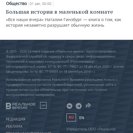
Общество
01 авг, 00:00
Большая история в маленькой комнате
«Все наши вчера» Наталии Гинзбург — книга о том, как
история незаметно разрушает обычную жизнь
© 2015 - 2026 Сетевое издание «Реальное время» Зарегистрировано
Федеральной службой по надзору в сфере связи, информационных
технологий и массовых коммуникаций (Роскомнадзор) –
регистрационный номер ЭЛ № ФС 77 - 79627 от 18 декабря 2020 г. (ранее
свидетельство Эл № ФС 77-59331 от 18 сентября 2014 г.)
Использование материалов Реального Времени разрешено только с
предварительного согласия правообладателей, упоминание сайта и
прямая гиперссылка обязательны при частичном или полном
воспроизведении материалов.
18+
RU
EN
РЕДАКЦИЯ
РЕКЛАМА
Учредитель ООО «Реальное