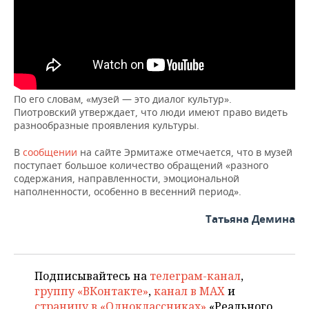
ВОДНЫЕ ВИДЫ СПОРТА
ОБРАЗОВАНИЕ
ХОККЕЙ С МЯЧОМ
ПРОИСШЕСТВИЯ
По его словам, «музей — это диалог культур».
Пиотровский утверждает, что люди имеют право видеть
разнообразные проявления культуры.
В
сообщении
на сайте Эрмитаже отмечается, что в музей
поступает большое количество обращений «разного
содержания, направленности, эмоциональной
наполненности, особенно в весенний период».
Татьяна Демина
Подписывайтесь на
телеграм-канал
,
группу «ВКонтакте»
,
канал в MAX
и
страницу в «Одноклассниках»
«Реального