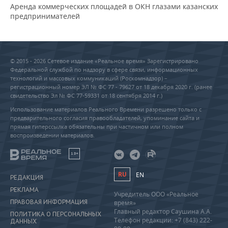
Аренда коммерческих площадей в ОКН глазами казанских
предпринимателей
© 2015 - 2026 Сетевое издание «Реальное время» Зарегистрировано
Федеральной службой по надзору в сфере связи, информационных
технологий и массовых коммуникаций (Роскомнадзор) –
регистрационный номер ЭЛ № ФС 77 - 79627 от 18 декабря 2020 г. (ранее
свидетельство Эл № ФС 77-59331 от 18 сентября 2014 г.)
Использование материалов Реального Времени разрешено только с
предварительного согласия правообладателей, упоминание сайта и
прямая гиперссылка обязательны при частичном или полном
воспроизведении материалов.
18+
RU
EN
РЕДАКЦИЯ
РЕКЛАМА
Учредитель ООО «Реальное
ПРАВОВАЯ ИНФОРМАЦИЯ
время»
Главный редактор Саушина А.А.
ПОЛИТИКА О ПЕРСОНАЛЬНЫХ
Телефон редакции: +7 (843) 222-
ДАННЫХ