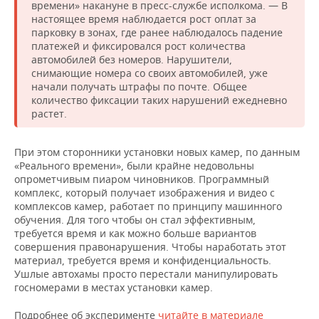
ВОДНЫЕ ВИДЫ СПОРТА
ОБРАЗОВАНИЕ
времени» накануне в пресс-службе исполкома. — В
настоящее время наблюдается рост оплат за
парковку в зонах, где ранее наблюдалось падение
ХОККЕЙ С МЯЧОМ
ПРОИСШЕСТВИЯ
платежей и фиксировался рост количества
автомобилей без номеров. Нарушители,
снимающие номера со своих автомобилей, уже
начали получать штрафы по почте. Общее
количество фиксации таких нарушений ежедневно
растет.
При этом сторонники установки новых камер, по данным
«Реального времени», были крайне недовольны
опрометчивым пиаром чиновников. Программный
комплекс, который получает изображения и видео с
комплексов камер, работает по принципу машинного
обучения. Для того чтобы он стал эффективным,
требуется время и как можно больше вариантов
совершения правонарушения. Чтобы наработать этот
материал, требуется время и конфиденциальность.
Ушлые автохамы просто перестали манипулировать
госномерами в местах установки камер.
Подробнее об эксперименте
читайте в материале