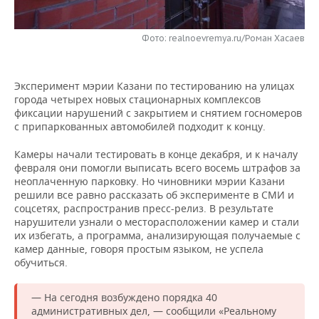
НЕФТЕХИМИЯ
РОЗНИЧНАЯ ТОРГОВЛЯ
НОВОСТИ ТЕХНОЛОГИЙ
МЕРОПРИЯТИЯ
НЕФТЬ
Фото: realnoevremya.ru/Роман Хасаев
ТРАНСПОРТ
IT
НОВОСТИ МЕРОПРИЯТИЙ
СПОРТ
ОПК
Эксперимент мэрии Казани по тестированию на улицах
УСЛУГИ
МЕДИА
ВЫЕЗДНАЯ РЕДАКЦИЯ
НОВОСТИ СПОРТА
ОБЩЕСТВО
города четырех новых стационарных комплексов
ЭНЕРГЕТИКА
фиксации нарушений с закрытием и снятием госномеров
ТЕЛЕКОММУНИКАЦИИ
БИЗНЕС-БРАНЧИ
ФУТБОЛ
НОВОСТИ ОБЩЕСТВА
ФОТОГАЛЕРЕЯ
с припаркованных автомобилей подходит к концу.
Камеры начали тестировать в конце декабря, и к началу
ONLINE-КОНФЕРЕНЦИИ
ХОККЕЙ
ВЛАСТЬ
СЮЖЕТЫ
февраля они помогли выписать всего восемь штрафов за
неоплаченную парковку. Но чиновники мэрии Казани
ОТКРЫТАЯ ЛЕКЦИЯ
БАСКЕТБОЛ
ИНФРАСТРУКТУРА
СПРАВОЧНИК
решили все равно рассказать об эксперименте в СМИ и
соцсетях, распространив пресс-релиз. В результате
нарушители узнали о месторасположении камер и стали
ВОЛЕЙБОЛ
ИСТОРИЯ
СПИСОК ПЕРСОН
ПОЛНАЯ ВЕРСИЯ
их избегать, а программа, анализирующая получаемые с
камер данные, говоря простым языком, не успела
КИБЕРСПОРТ
КУЛЬТУРА
СПИСОК КОМПАНИЙ
обучиться.
ФИГУРНОЕ КАТАНИЕ
МЕДИЦИНА
— На сегодня возбуждено порядка 40
административных дел, — сообщили «Реальному