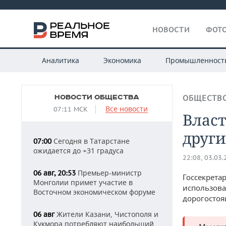
НОВОСТИ
ФОТО
Аналитика
Экономика
Промышленност
НОВОСТИ ОБЩЕСТВА
ОБЩЕСТВ
Все новости
07:11 МСК
Влас
други
Сегодня в Татарстане
07:00
ожидается до +31 градуса
22:08, 03.03
Премьер-министр
06 авг, 20:53
Госсекрета
Монголии примет участие в
использова
Восточном экономическом форуме
дорогостоя
Жители Казани, Чистополя и
06 авг
Кукмора потребляют наибольший