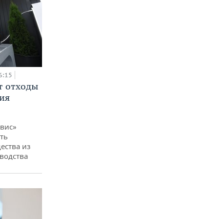
6:15
т отходы
ия
вис»
ть
ества из
водства