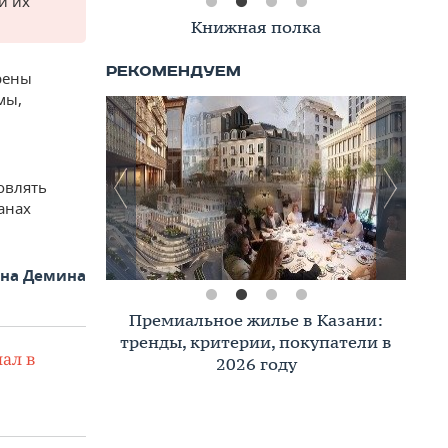
и их
Книжная полка
рены
мы,
овлять
анах
яна Демина
Премиальное жилье в Казани:
тренды, критерии, покупатели в
ал в
2026 году