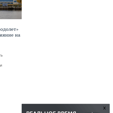
Водолет»
лияние на
ть
ми
x