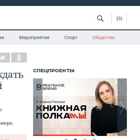
EN
ии
Мероприятия
Спорт
Общество
ждать
й
т
 мире.