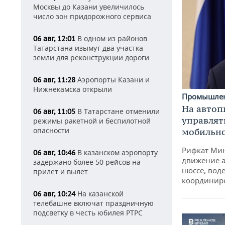
Москвы до Казани увеличилось
число зон придорожного сервиса
В одном из районов
06 авг, 12:01
Татарстана изымут два участка
земли для реконструкции дороги
Аэропорты Казани и
06 авг, 11:28
Нижнекамска открыли
Промышле
На автоп
В Татарстане отменили
06 авг, 11:05
управлят
режимы ракетной и беспилотной
опасности
мобильн
Рифкат Мин
В казанском аэропорту
06 авг, 10:46
движение а
задержано более 50 рейсов на
шоссе, воде
прилет и вылет
координир
На казанской
06 авг, 10:24
телебашне включат праздничную
подсветку в честь юбилея РТРС