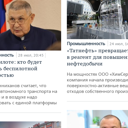
Промышленность
24 июл, 1
«Татнефть» превращае
нность
28 июл, 20:45
в реагент для повышен
илоте: кто будет
нефтедобычи
ь беспилотной
На мощностях ООО «ХимСер
остью
компания начала производи
ниханов считает, что
поверхностно-активные вещ
втономного транспорта на
отходов собственного произ
 и в воздухе надо
овать с единой платформы