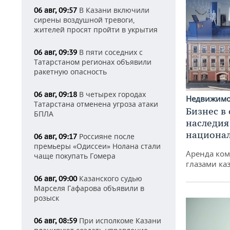
В Казани включили
06 авг, 09:57
сирены воздушной тревоги,
жителей просят пройти в укрытия
В пяти соседних с
06 авг, 09:39
Татарстаном регионах объявили
ракетную опасность
В четырех городах
06 авг, 09:18
Недвижим
Татарстана отменена угроза атаки
Бизнес в
БПЛА
наследия
национа
Россияне после
06 авг, 09:17
премьеры «Одиссеи» Нолана стали
Аренда ко
чаще покупать Гомера
глазами ка
Казанского судью
06 авг, 09:00
Марселя Гафарова объявили в
розыск
При исполкоме Казани
06 авг, 08:59