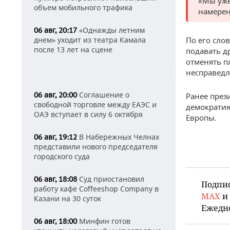
«Мы уже
объем мобильного трафика
намерен
«Однажды летним
06 авг, 20:17
днем» уходит из театра Камала
По его сло
после 13 лет на сцене
подавать д
отменять п
несправедл
Соглашение о
06 авг, 20:00
Ранее пре
свободной торговле между ЕАЭС и
демократию
ОАЭ вступает в силу 6 октября
Европы.
В Набережных Челнах
06 авг, 19:12
представили нового председателя
городского суда
Суд приостановил
06 авг, 18:08
Подпи
работу кафе Coffeeshop Company в
MAX
и
Казани на 30 суток
Ежедн
Минфин готов
06 авг, 18:00