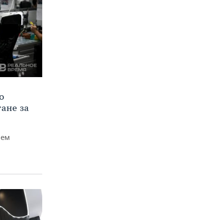
о
тане за
чем