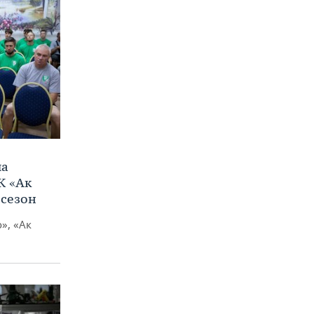
ла
К «Ак
 сезон
», «Ак