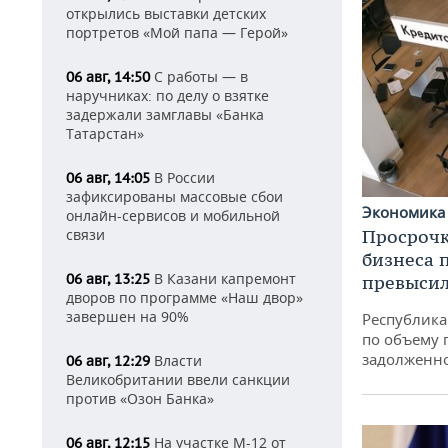
открылись выставки детских
портретов «Мой папа — Герой»
С работы — в
06 авг, 14:50
наручниках: по делу о взятке
задержали замглавы «Банка
Татарстан»
В России
06 авг, 14:05
зафиксированы массовые сбои
Экономик
онлайн-сервисов и мобильной
связи
Просрочк
бизнеса 
В Казани капремонт
06 авг, 13:25
превысил
дворов по программе «Наш двор»
завершен на 90%
Республика 
по объему 
задолженн
Власти
06 авг, 12:29
Великобритании ввели санкции
против «Озон Банка»
На участке М-12 от
06 авг, 12:15