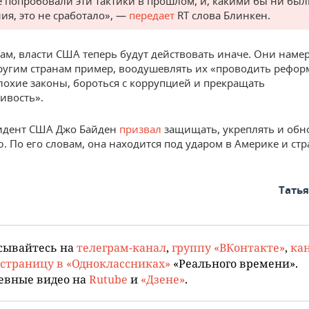
 попробовали эти тактики в прошлом, и, какими бы ни был
ия, это не сработало», —
передает
RT слова Блинкен.
вам, власти США теперь будут действовать иначе. Они наме
ругим странам пример, воодушевлять их «проводить рефор
лохие законы, бороться с коррупцией и прекращать
ивость».
зидент США Джо Байден
призвал
защищать, укреплять и обн
. По его словам, она находится под ударом в Америке и стр
Тать
сывайтесь на
телеграм-канал
,
группу «ВКонтакте»
,
кан
страницу в «Одноклассниках»
«Реального времени».
евные видео на
Rutube
и
«Дзене»
.