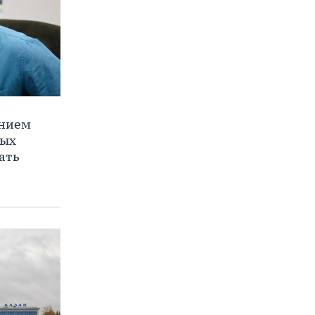
ением
ных
ать