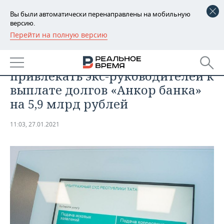
Вы были автоматически перенаправлены на мобильную
версию.
Перейти на полную версию
РЕГИОНЫ
ЭКОНОМИКА
Арбитраж Татарстана отказался
БАШКОРТОСТАН
НОВОСТИ
привлекать экс-руководителей к
ТАТАРСТАН
АНАЛИТИКА
выплате долгов «Анкор банка»
на 5,9 млрд рублей
УДМУРТИЯ
НОВОСТИ АНАЛИТИКИ
ЭКОНОМИКА
11:03, 27.01.2021
ДЕКЛАРАЦИИ О ДОХОДАХ
НОВОСТИ ЭКОНОМИКИ
ПРОМЫШЛЕННОСТЬ
КОРОЛИ ГОСЗАКАЗА ПФО
ФИНАНСЫ
НОВОСТИ
НЕДВИЖИМОСТЬ
ПРОМЫШЛЕННОСТИ
ВУЗЫ ТАТАРСТАНА
БАНКИ
НОВОСТИ НЕДВИЖИМОСТИ
АВТО
АГРОПРОМ
КОМУ ПРИНАДЛЕЖАТ
БЮДЖЕТ
НОВОСТИ АВТО
БИЗНЕС
ТОРГОВЫЕ ЦЕНТРЫ
МАШИНОСТРОЕНИЕ
ТАТАРСТАНА
ИНВЕСТИЦИИ
НОВОСТИ БИЗНЕСА
ТЕХНОЛОГИИ