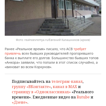
ВОДНЫЕ ВИДЫ СПОРТА
ОБРАЗОВАНИЕ
ХОККЕЙ С МЯЧОМ
ПРОИСШЕСТВИЯ
realnoevremya.ru/Евгений Калашников
(архив)
Ранее «Реальное время» писало, что АСВ
требует
привлечь
всех бывших руководителей прогоревшего
банка к выплате его долгов. Большинство бывших топов
«Анкора» заявили, что попали в этот список случайно, а
«виноват во всем Коркунов».
Подписывайтесь на
телеграм-канал
,
группу «ВКонтакте»
,
канал в MAX
и
страницу в «Одноклассниках»
«Реального
времени». Ежедневные видео на
Rutube
и
«Дзене»
.