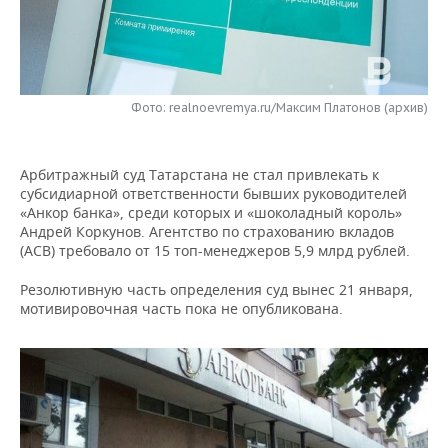
НЕФТЕХИМИЯ
РОЗНИЧНАЯ ТОРГОВЛЯ
НОВОСТИ ТЕХНОЛОГИЙ
МЕРОПРИЯТИЯ
НЕФТЬ
ТРАНСПОРТ
IT
НОВОСТИ МЕРОПРИЯТИЙ
СПОРТ
ОПК
Фото: realnoevremya.ru/Максим Платонов (архив)
УСЛУГИ
МЕДИА
ВЫЕЗДНАЯ РЕДАКЦИЯ
НОВОСТИ СПОРТА
ОБЩЕСТВО
ЭНЕРГЕТИКА
Арбитражный суд Татарстана не стал привлекать к
ТЕЛЕКОММУНИКАЦИИ
БИЗНЕС-БРАНЧИ
ФУТБОЛ
НОВОСТИ ОБЩЕСТВА
ФОТОГАЛЕРЕЯ
субсидиарной ответственности бывших руководителей
«Анкор банка», среди которых и «шоколадный король»
ONLINE-КОНФЕРЕНЦИИ
ХОККЕЙ
ВЛАСТЬ
СЮЖЕТЫ
Андрей Коркунов. Агентство по страхованию вкладов
(АСВ) требовало от 15 топ-менеджеров 5,9 млрд рублей.
ОТКРЫТАЯ ЛЕКЦИЯ
БАСКЕТБОЛ
ИНФРАСТРУКТУРА
СПРАВОЧНИК
Резолютивную часть определения суд вынес 21 января,
мотивировочная часть пока не опубликована.
ВОЛЕЙБОЛ
ИСТОРИЯ
СПИСОК ПЕРСОН
ПОЛНАЯ ВЕРСИЯ
КИБЕРСПОРТ
КУЛЬТУРА
СПИСОК КОМПАНИЙ
ФИГУРНОЕ КАТАНИЕ
МЕДИЦИНА