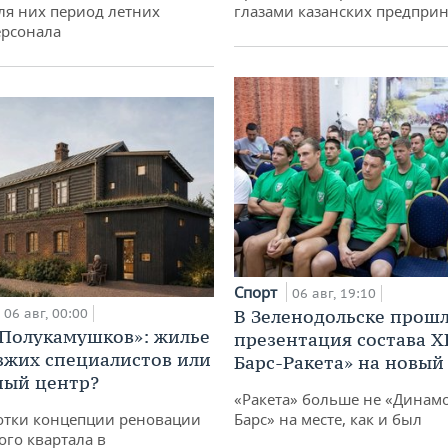
ля них период летних
глазами казанских предпри
ерсонала
Спорт
06 авг, 19:10
06 авг, 00:00
В Зеленодольске прош
«Полукамушков»: жилье
презентация состава Х
зжих специалистов или
Барс-Ракета» на новый
ный центр?
«Ракета» больше не «Динамо
отки концепции реновации
Барс» на месте, как и был
ого квартала в