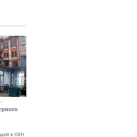
0
урного
адей в ОКН