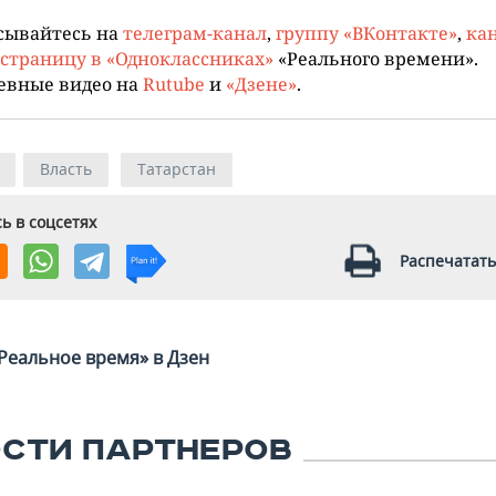
сывайтесь на
телеграм-канал
,
группу «ВКонтакте»
,
кан
страницу в «Одноклассниках»
«Реального времени».
евные видео на
Rutube
и
«Дзене»
.
Власть
Татарстан
ь в соцсетях
Распечатать
Реальное время» в Дзен
СТИ ПАРТНЕРОВ