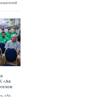
нимателей
ла
К «Ак
 сезон
», «Ак