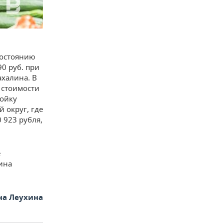
состоянию
90 руб. при
ахалина. В
 стоимости
ройку
 округ, где
 923 рубля,
е
зина
на Леухина