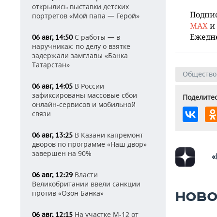
открылись выставки детских
Подпи
портретов «Мой папа — Герой»
MAX
и
Ежедн
С работы — в
06 авг, 14:50
наручниках: по делу о взятке
задержали замглавы «Банка
Татарстан»
Общество
В России
06 авг, 14:05
зафиксированы массовые сбои
Поделитес
онлайн-сервисов и мобильной
связи
В Казани капремонт
06 авг, 13:25
дворов по программе «Наш двор»
завершен на 90%
«
Власти
06 авг, 12:29
Великобритании ввели санкции
против «Озон Банка»
НОВО
На участке М-12 от
06 авг, 12:15