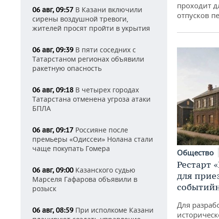
проходит д
В Казани включили
06 авг, 09:57
отпусков п
сирены воздушной тревоги,
жителей просят пройти в укрытия
В пяти соседних с
06 авг, 09:39
Татарстаном регионах объявили
ракетную опасность
В четырех городах
06 авг, 09:18
Татарстана отменена угроза атаки
БПЛА
Россияне после
06 авг, 09:17
премьеры «Одиссеи» Нолана стали
чаще покупать Гомера
Общество
Рестарт 
Казанского судью
06 авг, 09:00
для прие
Марселя Гафарова объявили в
событий
розыск
Для разраб
При исполкоме Казани
06 авг, 08:59
историческ