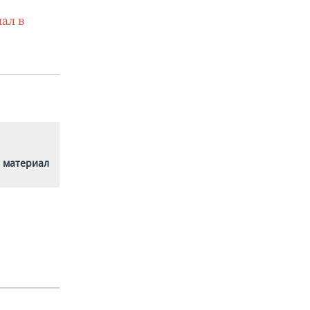
ал в
 материал