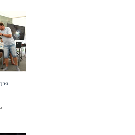
для
м