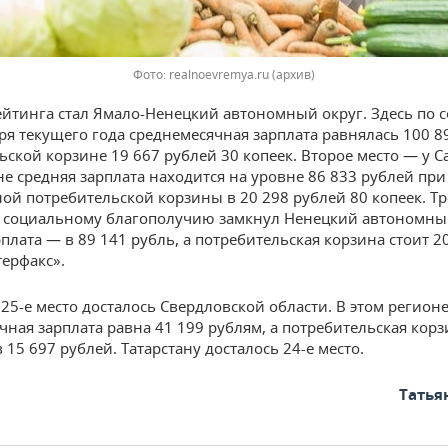
Фото: realnoevremya.ru (архив)
йтинга стал Ямало-Ненецкий автономный округ. Здесь по 
бря текущего года среднемесячная зарплата равнялась 100 8
ьской корзине 19 667 рублей 30 копеек. Второе место — у С
не средняя зарплата находится на уровне 86 833 рублей при
ой потребительской корзины в 20 298 рублей 80 копеек. Т
 социальному благополучию замкнул Ненецкий автономный
плата — в 89 141 рубль, а потребительская корзина стоит 20
ерфакс».
 25-е место досталось Свердловской области. В этом регион
чная зарплата равна 41 199 рублям, а потребительская кор
 15 697 рублей. Татарстану досталось 24-е место.
Татья