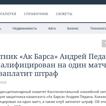
ГАЛЕРЕЯ
СПРАВОЧНИК
СЮЖЕТЫ
ь
Недвижимость
Авто
Бизнес
Технолог
тник «Ак Барса» Андрей Пед
валифицирован на один матч
 заплатит штраф
.2020
-дисциплинарный комитет Континентальной хоккейной ли
для защитника казанского «Ак Барса» Андрея Педана. Хокке
цировал на один матч, а также клуб заплатит штраф. Об эт