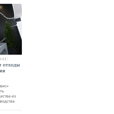
6:15
т отходы
ия
вис»
ть
ества из
водства