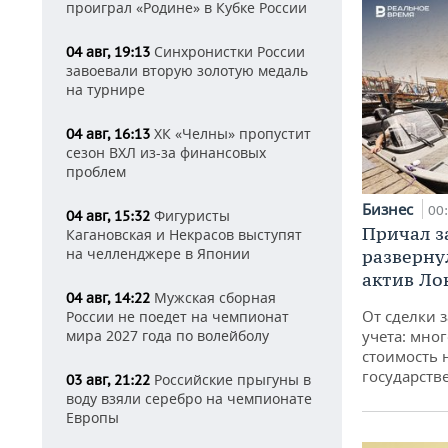
проиграл «Родине» в Кубке России
Синхронистки России
04 авг, 19:13
завоевали вторую золотую медаль
на турнире
ХК «Челны» пропустит
04 авг, 16:13
сезон ВХЛ из-за финансовых
проблем
Бизнес
00
Фигуристы
04 авг, 15:32
Причал за
Кагановская и Некрасов выступят
на челленджере в Японии
разверну
актив Ло
Мужская сборная
04 авг, 14:22
От сделки з
России не поедет на чемпионат
мира 2027 года по волейболу
учета: мног
стоимость
государств
Российские прыгуны в
03 авг, 21:22
воду взяли серебро на чемпионате
Европы