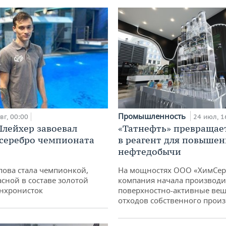
Промышленность
вг, 00:00
24 июл, 1
лейхер завоевал
«Татнефть» превращае
 серебро чемпионата
в реагент для повышен
нефтедобычи
пова стала чемпионкой,
На мощностях ООО «ХимСер
асной в составе золотой
компания начала производи
нхронисток
поверхностно-активные вещ
отходов собственного произ