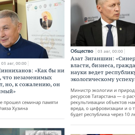
Общество
03 авг, 00:00
Азат Зиганшин: «Сине
03 авг, 00:00
власти, бизнеса, гражд
инниханов: «Как бы ни
науки ведет республик
, что незаменимых
экологическому успеху
, но, к сожалению, он
Министр экологии и приро
имый»
ресурсов Татарстана — о рас
не прошел семинар памяти
рекультивации объектов на
Фаяза Хузина
вреда, о цифровизации и о т
будет республика через 10 л