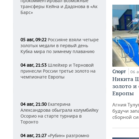
прокомментировал возможные
трансферы Кейна и Дадонова в «Ак
Барс»
Россияне взяли четыре
05 авг, 09:22
золотых медали в первый день
Кубка мира по зимнему плаванию
Шлейхер и Терновой
04 авг, 21:53
принесли России третье золото на
Спорт
06 а
чемпионате Европы
Никита Ш
золото и
Европы
Екатерина
Агния Тулу
04 авг, 21:30
Александрова обыграла колумбийку
будучи зап
Осорио на старте турнира в
сборной си
Торонто
«Рубин» разгромно
04 авг, 21:27