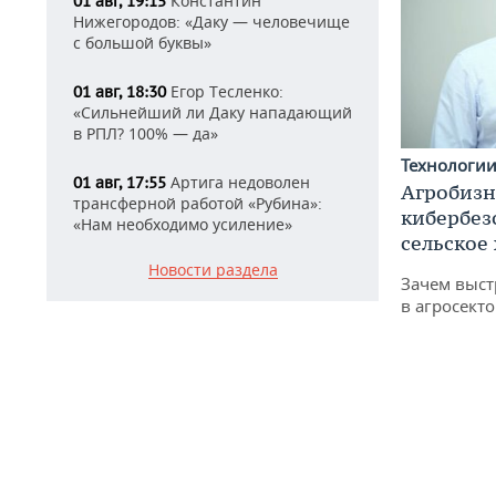
Константин
01 авг, 19:15
Нижегородов: «Даку — человечище
с большой буквы»
Егор Тесленко:
01 авг, 18:30
«Сильнейший ли Даку нападающий
в РПЛ? 100% — да»
Технологи
Артига недоволен
01 авг, 17:55
Агробизн
трансферной работой «Рубина»:
кибербез
«Нам необходимо усиление»
сельское
Новости раздела
Зачем выст
в агросекто