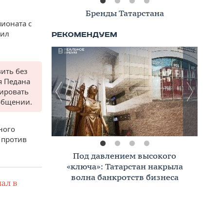
Книжная полка
ионата с
чил
ить без
я Педана
цировать
ообщении.
ного
 против
Премиальное жилье в Казани:
тренды, критерии, покупатели в
2026 году
ал в