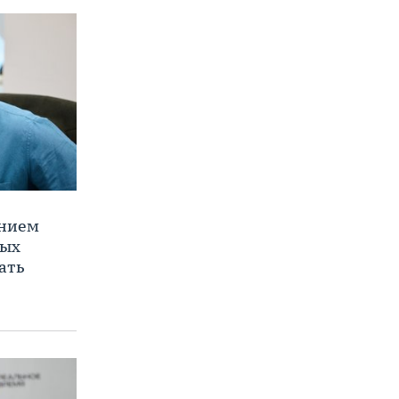
ением
ных
ать