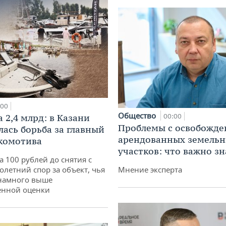
:00
Общество
 2,4 млрд: в Казани
00:00
Проблемы с освобожд
лась борьба за главный
арендованных земель
комотива
участков: что важно зн
а 100 рублей до снятия с
олетний спор за объект, чья
Мнение эксперта
 намного выше
енной оценки