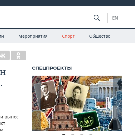
EN
ии
Мероприятия
Спорт
Общество
ан
.
ги вынес
ист
ом