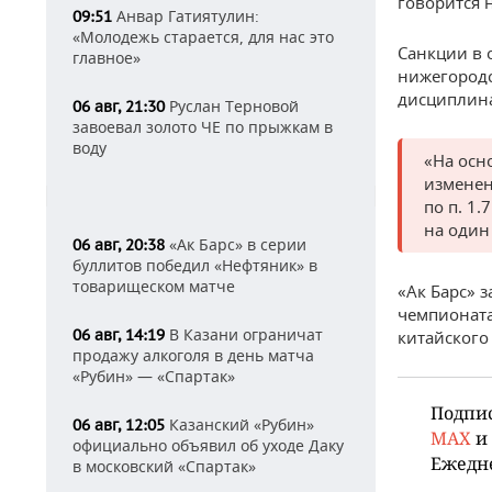
говорится н
Анвар Гатиятулин:
09:51
«Молодежь старается, для нас это
Санкции в 
главное»
нижегородс
дисциплина
Руслан Терновой
06 авг, 21:30
завоевал золото ЧЕ по прыжкам в
воду
«На осн
изменен
по п. 1
на один
«Ак Барс» в серии
06 авг, 20:38
буллитов победил «Нефтяник» в
товарищеском матче
«Ак Барс» 
чемпионата
В Казани ограничат
06 авг, 14:19
китайского
продажу алкоголя в день матча
«Рубин» — «Спартак»
Подпи
Казанский «Рубин»
06 авг, 12:05
MAX
и
официально объявил об уходе Даку
Ежедн
в московский «Спартак»