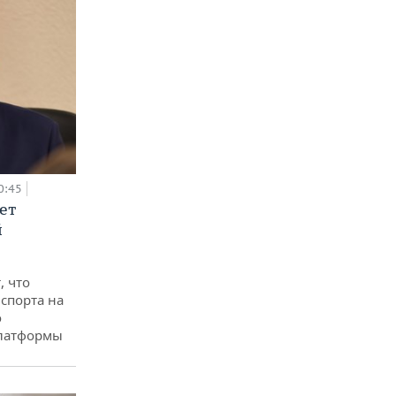
0:45
ет
й
, что
спорта на
о
платформы