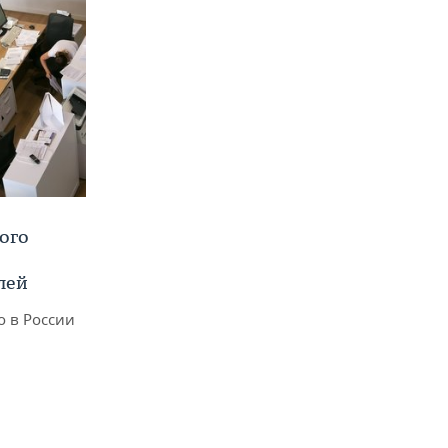
ого
лей
о в России