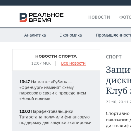
НОВОСТИ
ФОТО
Аналитика
Экономика
Промышленност
НОВОСТИ СПОРТА
СПОРТ
Все новости
12:07 МСК
Защи
диск
На матче «Рубин» —
10:47
«Оренбург» изменят схему
Клуб
парковок в связи с проведением
«Новой волны»
22:40, 20.11
Парафехтовальщики
10:00
Спортивно
Татарстана получили финансовую
наказание 
поддержку для закупки экипировки
дисквалифи