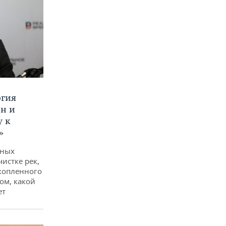
ргия
ан и
у к
»
дных
чистке рек,
копленного
ом, какой
ет