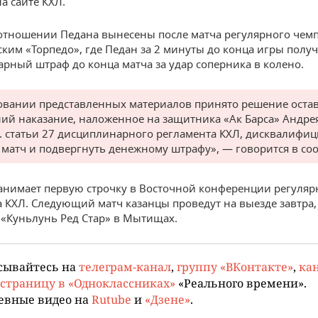
а сайте КХЛ.
отношении Педана вынесены после матча регулярного чемп
ким «Торпедо», где Педан за 2 минуты до конца игры полу
рный штраф до конца матча за удар соперника в колено.
овании представленных материалов принято решение остав
ий наказание, наложенное на защитника «Ак Барса» Андре
.7. статьи 27 дисциплинарного регламента КХЛ, дисквалифи
 матч и подвергнуть денежному штрафу», — говорится в с
занимает первую строчку в Восточной конференции регуляр
 КХЛ. Следующий матч казанцы проведут на выезде завтра,
 «Куньлунь Ред Стар» в Мытищах.
сывайтесь на
телеграм-канал
,
группу «ВКонтакте»
,
кан
страницу в «Одноклассниках»
«Реального времени».
евные видео на
Rutube
и
«Дзене»
.