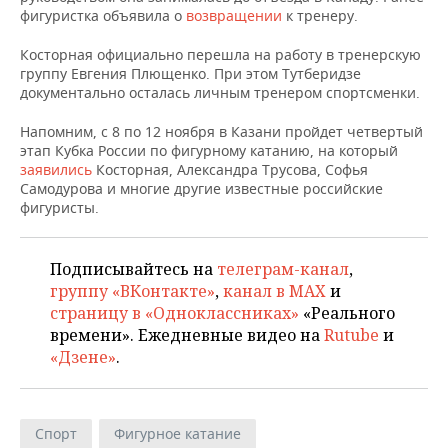
НЕФТЕХИМИЯ
фигуристка объявила о
возвращении
к тренеру.
РОЗНИЧНАЯ ТОРГОВЛЯ
НОВОСТИ ТЕХНОЛОГИЙ
МЕРОПРИЯТИЯ
НЕФТЬ
Косторная официально перешла на работу в тренерскую
группу Евгения Плющенко. При этом Тутберидзе
ТРАНСПОРТ
IT
НОВОСТИ МЕРОПРИЯТИЙ
СПОРТ
документально осталась личным тренером спортсменки.
ОПК
УСЛУГИ
МЕДИА
ВЫЕЗДНАЯ РЕДАКЦИЯ
НОВОСТИ СПОРТА
ОБЩЕСТВО
Напомним, с 8 по 12 ноября в Казани пройдет четвертый
ЭНЕРГЕТИКА
этап Кубка России по фигурному катанию, на который
заявились
Косторная, Александра Трусова, Софья
ТЕЛЕКОММУНИКАЦИИ
БИЗНЕС-БРАНЧИ
ФУТБОЛ
НОВОСТИ ОБЩЕСТВА
ФОТОГАЛЕРЕЯ
Самодурова и многие другие известные российские
фигуристы.
ONLINE-КОНФЕРЕНЦИИ
ХОККЕЙ
ВЛАСТЬ
СЮЖЕТЫ
ОТКРЫТАЯ ЛЕКЦИЯ
БАСКЕТБОЛ
ИНФРАСТРУКТУРА
СПРАВОЧНИК
Подписывайтесь на
телеграм-канал
,
группу «ВКонтакте»
,
канал в MAX
и
страницу в «Одноклассниках»
«Реального
ВОЛЕЙБОЛ
ИСТОРИЯ
СПИСОК ПЕРСОН
ПОЛНАЯ ВЕРСИЯ
времени». Ежедневные видео на
Rutube
и
«Дзене»
.
КИБЕРСПОРТ
КУЛЬТУРА
СПИСОК КОМПАНИЙ
ФИГУРНОЕ КАТАНИЕ
МЕДИЦИНА
Спорт
Фигурное катание