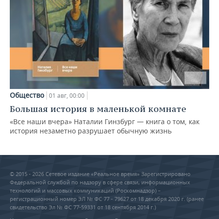
Общество
01 авг, 00:00
Большая история в маленькой комнате
«Все наши вчера» Наталии Гинзбург — книга о том, как
история незаметно разрушает обычную жизнь
© 2015 - 2026 Сетевое издание «Реальное время» Зарегистрировано
Федеральной службой по надзору в сфере связи, информационных
технологий и массовых коммуникаций (Роскомнадзор) –
регистрационный номер ЭЛ № ФС 77 - 79627 от 18 декабря 2020 г. (ранее
свидетельство Эл № ФС 77-59331 от 18 сентября 2014 г.)