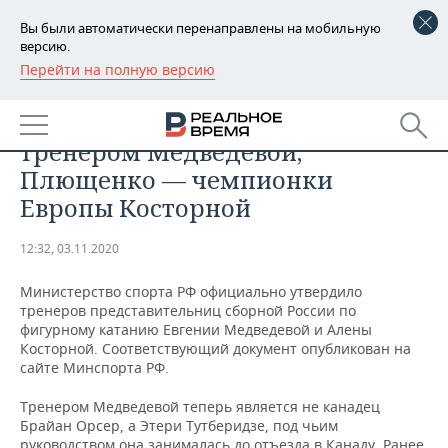
Вы были автоматически перенаправлены на мобильную
версию.
Перейти на полную версию
РЕГИОНЫ
СПОРТ
Тутберидзе утверждена
БАШКОРТОСТАН
НОВОСТИ
тренером Медведевой,
ТАТАРСТАН
АНАЛИТИКА
Плющенко — чемпионки
Европы Косторной
УДМУРТИЯ
НОВОСТИ АНАЛИТИКИ
ЭКОНОМИКА
12:32, 03.11.2020
ДЕКЛАРАЦИИ О ДОХОДАХ
НОВОСТИ ЭКОНОМИКИ
ПРОМЫШЛЕННОСТЬ
Министерство спорта РФ официально утвердило
КОРОЛИ ГОСЗАКАЗА ПФО
ФИНАНСЫ
НОВОСТИ
НЕДВИЖИМОСТЬ
тренеров представительниц сборной России по
ПРОМЫШЛЕННОСТИ
фигурному катанию Евгении Медведевой и Алены
ВУЗЫ ТАТАРСТАНА
БАНКИ
НОВОСТИ НЕДВИЖИМОСТИ
АВТО
Косторной. Соответствующий документ опубликован на
АГРОПРОМ
сайте Минспорта РФ.
КОМУ ПРИНАДЛЕЖАТ
БЮДЖЕТ
НОВОСТИ АВТО
БИЗНЕС
Тренером Медведевой теперь является не канадец
ТОРГОВЫЕ ЦЕНТРЫ
МАШИНОСТРОЕНИЕ
ТАТАРСТАНА
Брайан Орсер, а Этери Тутберидзе, под чьим
ИНВЕСТИЦИИ
НОВОСТИ БИЗНЕСА
ТЕХНОЛОГИИ
руководством она занималась до отъезда в Канаду. Ранее