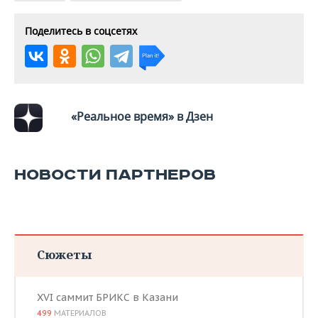
ВОДНЫЕ ВИДЫ СПОРТА
ОБРАЗОВАНИЕ
Поделитесь в соцсетях
ХОККЕЙ С МЯЧОМ
ПРОИСШЕСТВИЯ
«Реальное время» в Дзен
НОВОСТИ ПАРТНЕРОВ
Сюжеты
XVI саммит БРИКС в Казани
499
МАТЕРИАЛОВ