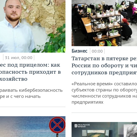
Бизнес
00:00
и
Татарстан в пятерке р
31 июл, 00:00
ес под прицелом: как
России по обороту и ч
опасность приходит в
сотрудников предприя
 хозяйство
«Реальное время» составило
субъектов страны по оборот
раивать кибербезопасность
численности сотрудников н
ре и с чего начать
предприятиях