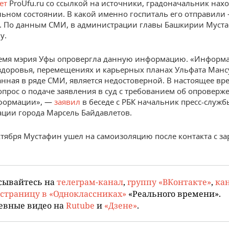
ет
РroUfu.ru со ссылкой на источники, градоначальник нахо
льном состоянии. В какой именно госпиталь его отправили
. По данным СМИ, в администрации главы Башкирии Муст
у.
ремя мэрия Уфы опровергла данную информацию. «Информа
здоровья, перемещениях и карьерных планах Ульфата Манс
нная в ряде СМИ, является недостоверной. В настоящее вр
опрос о подаче заявления в суд с требованием об опроверж
формации», —
заявил
в беседе с РБК начальник пресс-служб
ции города Марсель Байдавлетов.
ктября Мустафин ушел на самоизоляцию после контакта с 
сывайтесь на
телеграм-канал
,
группу «ВКонтакте»
,
кан
страницу в «Одноклассниках»
«Реального времени».
евные видео на
Rutube
и
«Дзене»
.