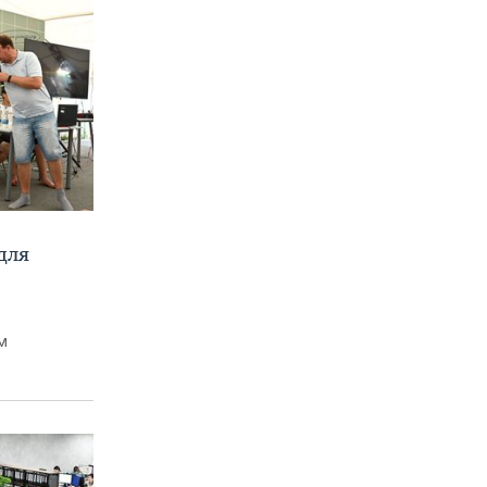
для
м