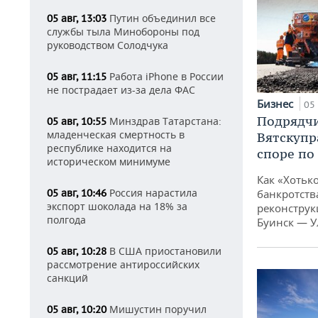
Путин объединил все
05 авг, 13:03
службы тыла Минобороны под
руководством Солодчука
Работа iPhone в России
05 авг, 11:15
не пострадает из-за дела ФАС
Бизнес
05 
Подрядчи
Минздрав Татарстана:
05 авг, 10:55
младенческая смертность в
Вятскупр
республике находится на
споре по
историческом минимуме
Как «Хотьк
Россия нарастила
05 авг, 10:46
банкротства
экспорт шоколада на 18% за
реконструк
полгода
Буинск — У
В США приостановили
05 авг, 10:28
рассмотрение антироссийских
санкций
Мишустин поручил
05 авг, 10:20