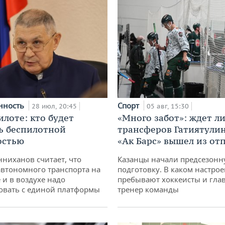
нность
Спорт
28 июл, 20:45
05 авг, 15:30
илоте: кто будет
«Много забот»: ждет л
ь беспилотной
трансферов Гатиятулин
остью
«Ак Барс» вышел из от
ниханов считает, что
Казанцы начали предсезон
втономного транспорта на
подготовку. В каком настро
 и в воздухе надо
пребывают хоккеисты и гла
овать с единой платформы
тренер команды