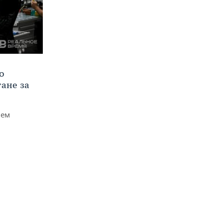
о
тане за
чем