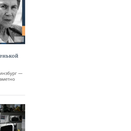
ленькой
Гинзбург —
заметно