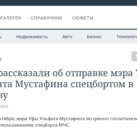
ГАЛЕРЕЯ
СПРАВОЧНИК
СЮЖЕТЫ
ь
Недвижимость
Авто
Бизнес
Технолог
О
ассказали об отправке мэра
ата Мустафина спецбортом в
ву
.2020
октября, мэра Уфы Ульфата Мустафина экстренно госпитализ
спользованием спецборта МЧС.