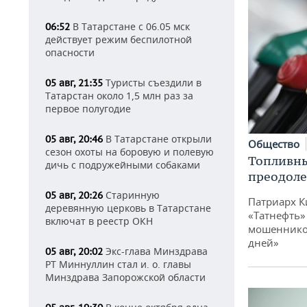
В Татарстане с 06.05 мск
06:52
действует режим беспилотной
опасности
Туристы съездили в
05 авг, 21:35
Татарстан около 1,5 млн раз за
первое полугодие
В Татарстане открыли
05 авг, 20:46
Общество
сезон охоты на боровую и полевую
Топливны
дичь с подружейными собаками
преодоле
Старинную
05 авг, 20:26
Патриарх К
деревянную церковь в Татарстане
«Татнефть»
включат в реестр ОКН
мошенников
дней»
Экс-глава Минздрава
05 авг, 20:02
РТ Миннуллин стал и. о. главы
Минздрава Запорожской области