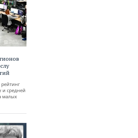
егионов
ислу
тий
 рейтинг
у и средней
а малых