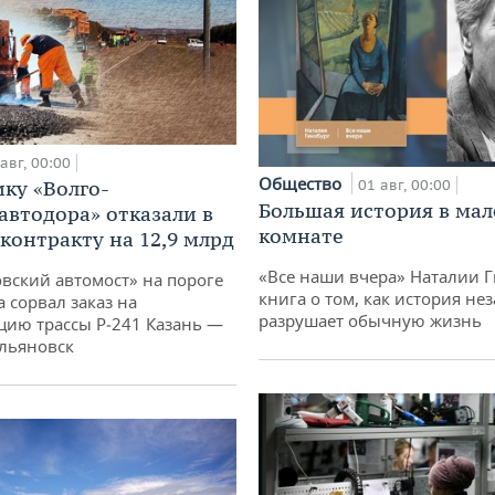
авг, 00:00
Общество
01 авг, 00:00
ку «Волго-
Большая история в ма
автодора» отказали в
комнате
 контракту на 12,9 млрд
«Все наши вчера» Наталии 
овский автомост» на пороге
книга о том, как история не
 сорвал заказ на
разрушает обычную жизнь
цию трассы Р‑241 Казань —
льяновск