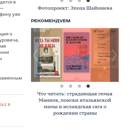
дится в
Бренды Татарстана
 —
афину уже
ция о
уровича,
емя
ении
ы
зараженным
Под давлением высокого
«ключа»: Татарстан накрыла
ал в
волна банкротств бизнеса