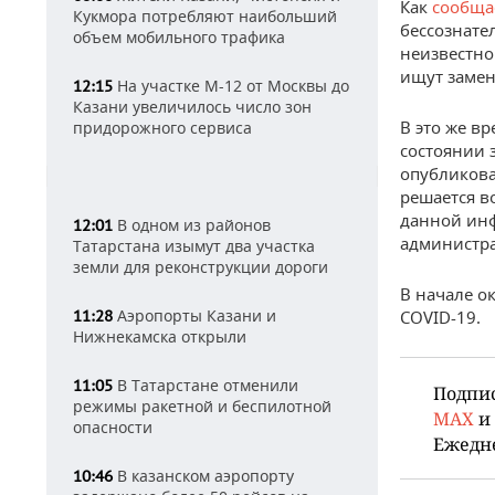
Как
сообща
Кукмора потребляют наибольший
бессознате
объем мобильного трафика
неизвестно
ищут замен
На участке М-12 от Москвы до
12:15
Казани увеличилось число зон
В это же в
придорожного сервиса
состоянии 
опубликова
решается в
данной ин
В одном из районов
12:01
администра
Татарстана изымут два участка
земли для реконструкции дороги
В начале о
Аэропорты Казани и
11:28
COVID-19.
Нижнекамска открыли
В Татарстане отменили
11:05
Подпи
режимы ракетной и беспилотной
MAX
и
опасности
Ежедн
В казанском аэропорту
10:46