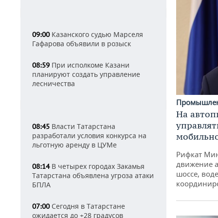
Казанского судью Марселя
09:00
Гафарова объявили в розыск
При исполкоме Казани
08:59
планируют создать управление
лесничества
Промышле
На автоп
управлят
Власти Татарстана
08:45
мобильн
разработали условия конкурса на
льготную аренду в ЦУМе
Рифкат Мин
движение а
В четырех городах Закамья
08:14
шоссе, воде
Татарстана объявлена угроза атаки
координир
БПЛА
Сегодня в Татарстане
07:00
ожидается до +28 градусов