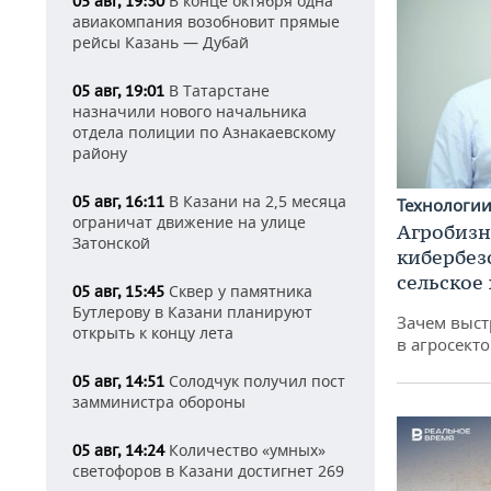
В конце октября одна
05 авг, 19:30
авиакомпания возобновит прямые
рейсы Казань — Дубай
В Татарстане
05 авг, 19:01
назначили нового начальника
отдела полиции по Азнакаевскому
району
В Казани на 2,5 месяца
05 авг, 16:11
Технологи
ограничат движение на улице
Агробизн
Затонской
кибербез
сельское
Сквер у памятника
05 авг, 15:45
Бутлерову в Казани планируют
Зачем выст
открыть к концу лета
в агросекто
Солодчук получил пост
05 авг, 14:51
замминистра обороны
Количество «умных»
05 авг, 14:24
светофоров в Казани достигнет 269