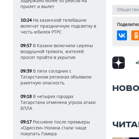
задержано более 50 рейсов на
прилет и вылет
Общество
На казанской телебашне
10:24
Поделитес
включат праздничную подсветку в
честь юбилея РТРС
В Казани включили сирены
09:57
воздушной тревоги, жителей
просят пройти в укрытия
«
В пяти соседних с
09:39
Татарстаном регионах объявили
ракетную опасность
НОВО
В четырех городах
09:18
Татарстана отменена угроза атаки
БПЛА
Россияне после премьеры
09:17
ЧИТА
«Одиссеи» Нолана стали чаще
покупать Гомера