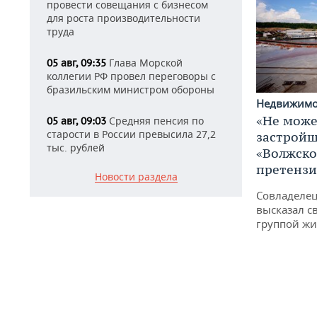
провести совещания с бизнесом
для роста производительности
труда
Глава Морской
05 авг, 09:35
коллегии РФ провел переговоры с
бразильским министром обороны
Недвижим
«Не може
Средняя пенсия по
05 авг, 09:03
старости в России превысила 27,2
застройщ
тыс. рублей
«Волжско
претенз
Новости раздела
Совладелец
высказал с
группой жи