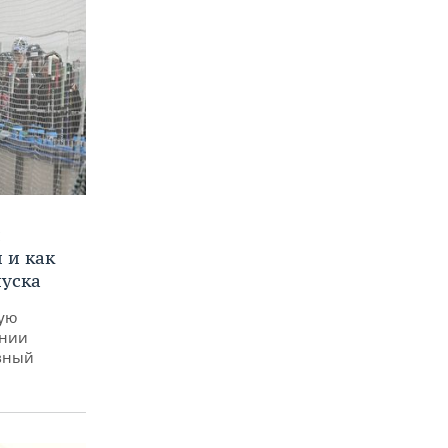
и
 и как
пуска
ную
ении
вный