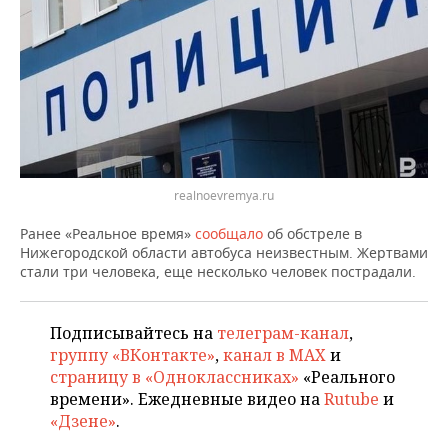
ВОДНЫЕ ВИДЫ СПОРТА
ОБРАЗОВАНИЕ
ХОККЕЙ С МЯЧОМ
ПРОИСШЕСТВИЯ
realnoevremya.ru
Ранее «Реальное время»
сообщало
об обстреле в
Нижегородской области автобуса неизвестным. Жертвами
стали три человека, еще несколько человек пострадали.
Подписывайтесь на
телеграм-канал
,
группу «ВКонтакте»
,
канал в MAX
и
страницу в «Одноклассниках»
«Реального
времени». Ежедневные видео на
Rutube
и
«Дзене»
.