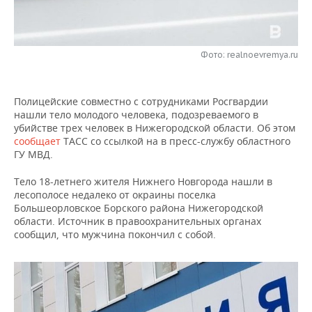
НЕФТЕХИМИЯ
РОЗНИЧНАЯ ТОРГОВЛЯ
НОВОСТИ ТЕХНОЛОГИЙ
МЕРОПРИЯТИЯ
НЕФТЬ
Фото: realnoevremya.ru
ТРАНСПОРТ
IT
НОВОСТИ МЕРОПРИЯТИЙ
СПОРТ
ОПК
УСЛУГИ
МЕДИА
ВЫЕЗДНАЯ РЕДАКЦИЯ
НОВОСТИ СПОРТА
ОБЩЕСТВО
ЭНЕРГЕТИКА
Полицейские совместно с сотрудниками Росгвардии
нашли тело молодого человека, подозреваемого в
ТЕЛЕКОММУНИКАЦИИ
БИЗНЕС-БРАНЧИ
ФУТБОЛ
НОВОСТИ ОБЩЕСТВА
ФОТОГАЛЕРЕЯ
убийстве трех человек в Нижегородской области. Об этом
сообщает
ТАСС со ссылкой на в пресс-службу областного
ONLINE-КОНФЕРЕНЦИИ
ХОККЕЙ
ВЛАСТЬ
СЮЖЕТЫ
ГУ МВД.
Тело 18-летнего жителя Нижнего Новгорода нашли в
ОТКРЫТАЯ ЛЕКЦИЯ
БАСКЕТБОЛ
ИНФРАСТРУКТУРА
СПРАВОЧНИК
лесополосе недалеко от окраины поселка
Большеорловское Борского района Нижегородской
ВОЛЕЙБОЛ
ИСТОРИЯ
СПИСОК ПЕРСОН
ПОЛНАЯ ВЕРСИЯ
области. Источник в правоохранительных органах
сообщил, что мужчина покончил с собой.
КИБЕРСПОРТ
КУЛЬТУРА
СПИСОК КОМПАНИЙ
ФИГУРНОЕ КАТАНИЕ
МЕДИЦИНА