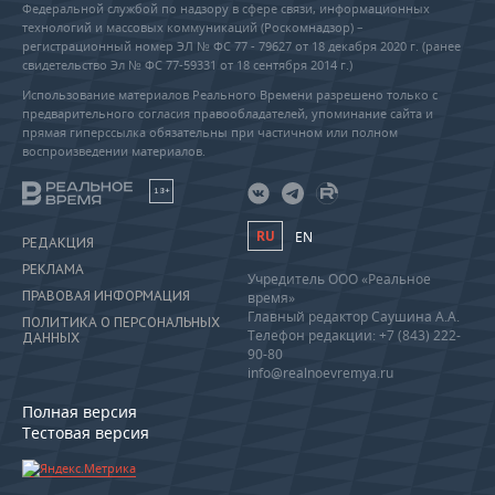
Федеральной службой по надзору в сфере связи, информационных
технологий и массовых коммуникаций (Роскомнадзор) –
регистрационный номер ЭЛ № ФС 77 - 79627 от 18 декабря 2020 г. (ранее
свидетельство Эл № ФС 77-59331 от 18 сентября 2014 г.)
Использование материалов Реального Времени разрешено только с
предварительного согласия правообладателей, упоминание сайта и
прямая гиперссылка обязательны при частичном или полном
воспроизведении материалов.
18+
RU
EN
РЕДАКЦИЯ
РЕКЛАМА
Учредитель ООО «Реальное
ПРАВОВАЯ ИНФОРМАЦИЯ
время»
Главный редактор Саушина А.А.
ПОЛИТИКА О ПЕРСОНАЛЬНЫХ
Телефон редакции: +7 (843) 222-
ДАННЫХ
90-80
info@realnoevremya.ru
Полная версия
Тестовая версия