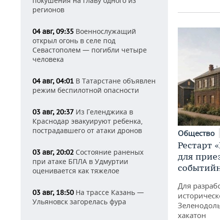
покушения на главу одного из
регионов
Военнослужащий
04 авг, 09:35
открыл огонь в селе под
Севастополем — погибли четыре
человека
В Татарстане объявлен
04 авг, 04:01
режим беспилотной опасности
Из Геленджика в
03 авг, 20:37
Краснодар эвакуируют ребенка,
пострадавшего от атаки дронов
Общество
Рестарт 
Состояние раненых
03 авг, 20:02
для прие
при атаке БПЛА в Удмуртии
событий
оценивается как тяжелое
Для разраб
На трассе Казань —
03 авг, 18:50
историческ
Ульяновск загорелась фура
Зеленодоль
хакатон