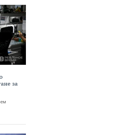
о
тане за
чем