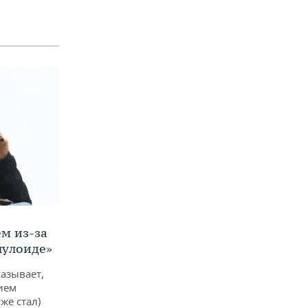
м из-за
лулоиде»
азывает,
ием
же стал)