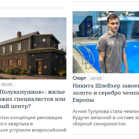
Спорт
00:00
Никита Шлейхер завое
00:00
«Полукамушков»: жилье
золото и серебро чемп
зжих специалистов или
Европы
ный центр?
Агния Тулупова стала чемпи
будучи запасной в составе з
отки концепции реновации
сборной синхронисток
ого квартала в
ске устроили всероссийский