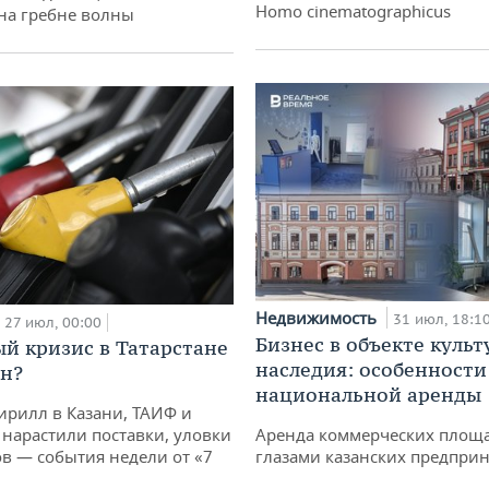
Homo cinematographicus
 на гребне волны
Недвижимость
31 июл, 18:1
27 июл, 00:00
Бизнес в объекте культ
й кризис в Татарстане
наследия: особенности
н?
национальной аренды
ирилл в Казани, ТАИФ и
Аренда коммерческих площ
 нарастили поставки, уловки
глазами казанских предпри
 — события недели от «7