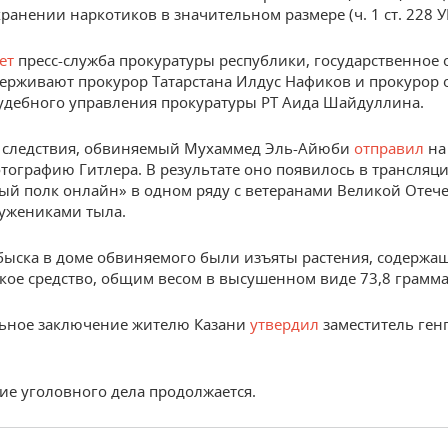
хранении наркотиков в значительном размере (ч. 1 ст. 228 У
ет
пресс-служба прокуратуры республики, государственное
держивают прокурор Татарстана Илдус Нафиков и прокурор 
удебного управления прокуратуры РТ Аида Шайдуллина.
 следствия, обвиняемый Мухаммед Эль-Айюби
отправил
на
тографию Гитлера. В результате оно появилось в трансляц
ый полк онлайн» в одном ряду с ветеранами Великой Отеч
ужениками тыла.
быска в доме обвиняемого были изъяты растения, содержа
кое средство, общим весом в высушенном виде 73,8 грамма
ьное заключение жителю Казани
утвердил
заместитель ген
ие уголовного дела продолжается.