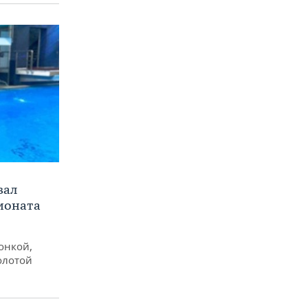
вал
ионата
онкой,
олотой