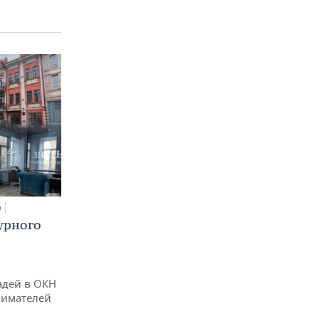
0
урного
адей в ОКН
нимателей