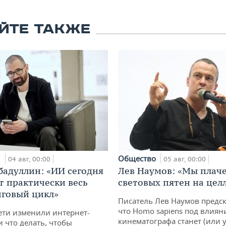
ЙТЕ ТАКЖЕ
и
Общество
04 авг, 00:00
05 авг, 00:00
бадуллин: «ИИ сегодня
Лев Наумов: «Мы плаче
т практически весь
световых пятен на цел
говый цикл»
Писатель Лев Наумов предск
что Homo sapiens под влиян
ети изменили интернет-
кинематографа станет (или у
и что делать, чтобы