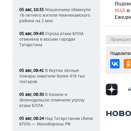
Подпи
Мошенники обманули
05 авг, 10:35
MAX
и
18-летнего жителя Нижнекамского
Ежедн
района на 2 млн
Угроза атаки БПЛА
05 авг, 09:43
отменена в восьми городах
Происшес
Татарстана
Поделитес
В Якутии лесные
05 авг, 08:41
пожары охватили более 418 тыс.
гектаров
«
В Казани и
05 авг, 08:30
Зеленодольске отменили угрозу
атаки БПЛА
НОВО
Над Татарстаном сбили
05 авг, 08:24
БПЛА — Минобороны РФ