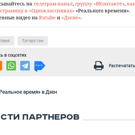
сывайтесь на
телеграм-канал
,
группу «ВКонтакте»
,
кан
страницу в «Одноклассниках»
«Реального времени».
евные видео на
Rutube
и
«Дзене»
.
твия
Татарстан
ь в соцсетях
Распечатать
Реальное время» в Дзен
СТИ ПАРТНЕРОВ