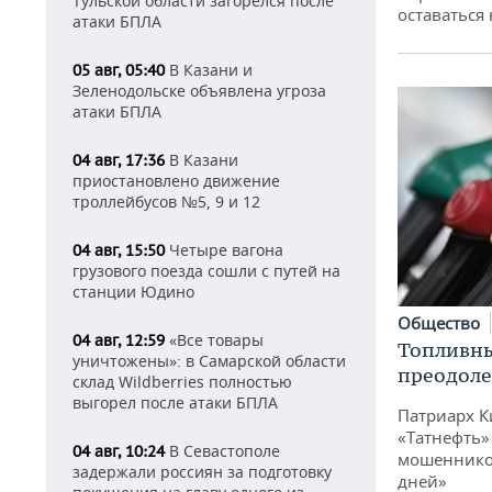
Тульской области загорелся после
оставаться
атаки БПЛА
В Казани и
05 авг, 05:40
Зеленодольске объявлена угроза
атаки БПЛА
В Казани
04 авг, 17:36
приостановлено движение
троллейбусов №5, 9 и 12
Четыре вагона
04 авг, 15:50
грузового поезда сошли с путей на
станции Юдино
Общество
«Все товары
04 авг, 12:59
Топливны
уничтожены»: в Самарской области
преодоле
склад Wildberries полностью
выгорел после атаки БПЛА
Патриарх К
«Татнефть»
В Севастополе
04 авг, 10:24
мошенников
задержали россиян за подготовку
дней»