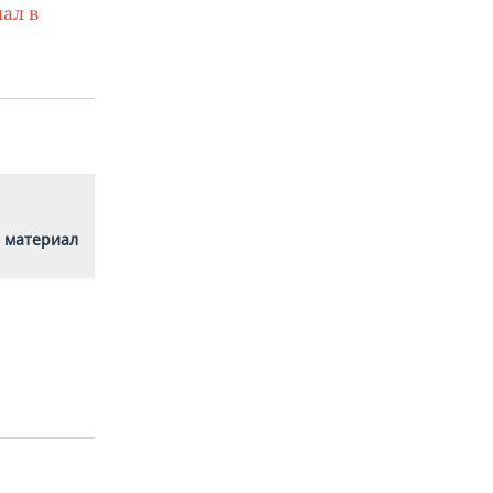
ал в
 материал