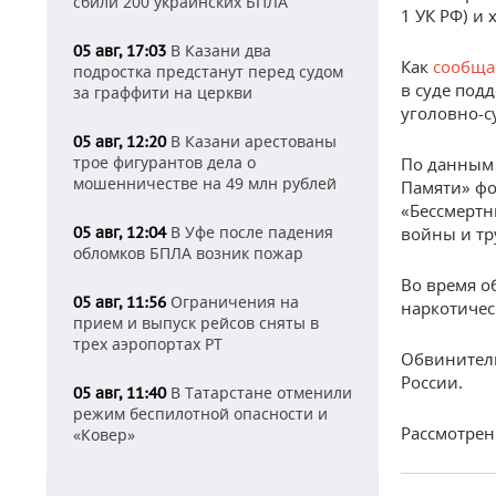
сбили 200 украинских БПЛА
1 УК РФ) и 
В Казани два
05 авг, 17:03
Как
сообща
подростка предстанут перед судом
в суде под
за граффити на церкви
уголовно-с
В Казани арестованы
05 авг, 12:20
трое фигурантов дела о
По данным
мошенничестве на 49 млн рублей
Памяти» фо
«Бессмертн
В Уфе после падения
05 авг, 12:04
войны и тр
обломков БПЛА возник пожар
Во время о
Ограничения на
05 авг, 11:56
наркотичес
прием и выпуск рейсов сняты в
трех аэропортах РТ
Обвинител
России.
В Татарстане отменили
05 авг, 11:40
режим беспилотной опасности и
Рассмотрен
«Ковер»