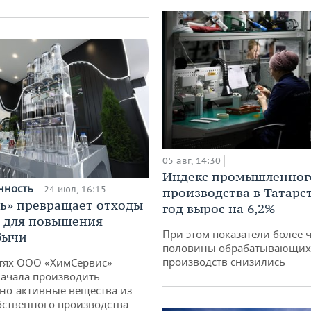
05 авг, 14:30
Индекс промышленног
нность
24 июл, 16:15
производства в Татарс
ь» превращает отходы
год вырос на 6,2%
т для повышения
При этом показатели более 
бычи
половины обрабатывающих
производств снизились
тях ООО «ХимСервис»
ачала производить
но-активные вещества из
бственного производства