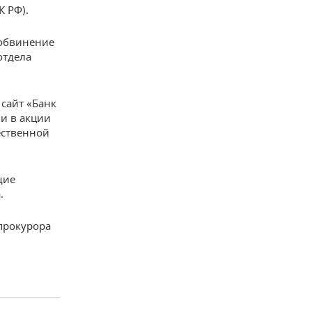
К РФ).
 обвинение
отдела
 сайт «Банк
ии в акции
ественной
щие
.
прокурора