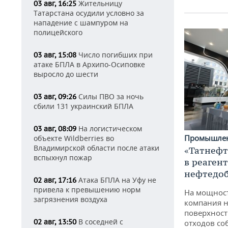
Жительницу
03 авг, 16:25
Татарстана осудили условно за
нападение с шампуром на
полицейского
Число погибших при
03 авг, 15:08
атаке БПЛА в Архипо-Осиповке
выросло до шести
Силы ПВО за ночь
03 авг, 09:26
сбили 131 украинский БПЛА
На логистическом
03 авг, 08:09
Промышле
объекте Wildberries во
Владимирской области после атаки
«Татнефт
вспыхнул пожар
в реаген
нефтедо
Атака БПЛА на Уфу не
02 авг, 17:16
привела к превышению норм
На мощнос
загрязнения воздуха
компания н
поверхност
В соседней с
02 авг, 13:50
отходов со