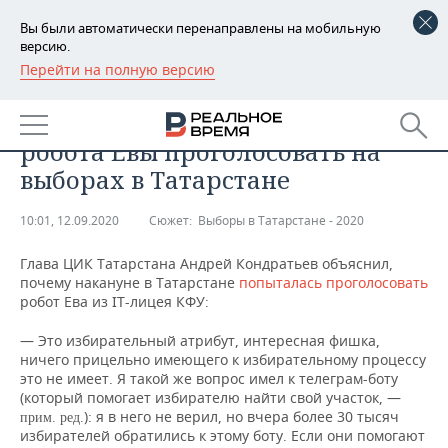
Вы были автоматически перенаправлены на мобильную
версию.
Перейти на полную версию
РЕГИОНЫ
ОБЩЕСТВО
Кондратьев объяснил попытку
БАШКОРТОСТАН
НОВОСТИ
робота Евы проголосовать на
ТАТАРСТАН
АНАЛИТИКА
выборах в Татарстане
УДМУРТИЯ
НОВОСТИ АНАЛИТИКИ
ЭКОНОМИКА
10:01, 12.09.2020
Сюжет:
Выборы в Татарстане - 2020
ДЕКЛАРАЦИИ О ДОХОДАХ
НОВОСТИ ЭКОНОМИКИ
ПРОМЫШЛЕННОСТЬ
Глава ЦИК Татарстана Андрей Кондратьев объяснил,
почему накануне в Татарстане
попыталась проголосовать
КОРОЛИ ГОСЗАКАЗА ПФО
ФИНАНСЫ
НОВОСТИ
НЕДВИЖИМОСТЬ
робот Ева из IT-лицея КФУ:
ПРОМЫШЛЕННОСТИ
— Это избирательный атрибут, интересная фишка,
ВУЗЫ ТАТАРСТАНА
БАНКИ
НОВОСТИ НЕДВИЖИМОСТИ
АВТО
ничего прицельно имеющего к избирательному процессу
АГРОПРОМ
это не имеет. Я такой же вопрос имел к телеграм-боту
КОМУ ПРИНАДЛЕЖАТ
БЮДЖЕТ
НОВОСТИ АВТО
БИЗНЕС
(который помогает избирателю найти свой участок, —
ТОРГОВЫЕ ЦЕНТРЫ
МАШИНОСТРОЕНИЕ
): я в него не верил, но вчера более 30 тысяч
прим. ред.
ТАТАРСТАНА
избирателей обратились к этому боту. Если они помогают
ИНВЕСТИЦИИ
НОВОСТИ БИЗНЕСА
ТЕХНОЛОГИИ