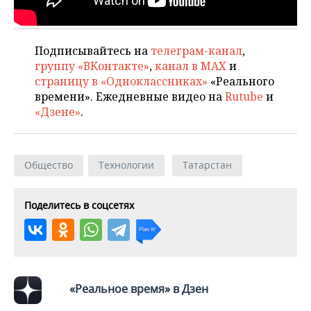
ВОДНЫЕ ВИДЫ СПОРТА
ОБРАЗОВАНИЕ
ХОККЕЙ С МЯЧОМ
ПРОИСШЕСТВИЯ
Подписывайтесь на
телеграм-канал
,
группу «ВКонтакте»
,
канал в MAX
и
страницу в «Одноклассниках»
«Реального
времени». Ежедневные видео на
Rutube
и
«Дзене»
.
Общество
Технологии
Татарстан
Поделитесь в соцсетях
«Реальное время» в Дзен