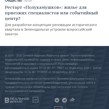
Общество
00:00
Рестарт «Полукамушков»: жилье для
приезжих специалистов или событийный
центр?
Для разработки концепции реновации исторического
квартала в Зеленодольске устроили всероссийский
хакатон
© 2015 - 2026 Сетевое издание «Реальное время» Зарегистрировано
Федеральной службой по надзору в сфере связи, информационных
технологий и массовых коммуникаций (Роскомнадзор) –
регистрационный номер ЭЛ № ФС 77 - 79627 от 18 декабря 2020 г. (ранее
свидетельство Эл № ФС 77-59331 от 18 сентября 2014 г.)
Использование материалов Реального Времени разрешено только с
предварительного согласия правообладателей, упоминание сайта и
прямая гиперссылка обязательны при частичном или полном
воспроизведении материалов.
18+