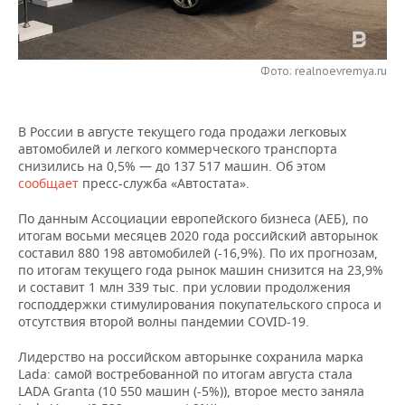
НЕФТЕХИМИЯ
РОЗНИЧНАЯ ТОРГОВЛЯ
НОВОСТИ ТЕХНОЛОГИЙ
МЕРОПРИЯТИЯ
НЕФТЬ
Фото: realnoevremya.ru
ТРАНСПОРТ
IT
НОВОСТИ МЕРОПРИЯТИЙ
СПОРТ
ОПК
УСЛУГИ
МЕДИА
ВЫЕЗДНАЯ РЕДАКЦИЯ
НОВОСТИ СПОРТА
ОБЩЕСТВО
ЭНЕРГЕТИКА
В России в августе текущего года продажи легковых
автомобилей и легкого коммерческого транспорта
ТЕЛЕКОММУНИКАЦИИ
БИЗНЕС-БРАНЧИ
ФУТБОЛ
НОВОСТИ ОБЩЕСТВА
ФОТОГАЛЕРЕЯ
снизились на 0,5% — до 137 517 машин. Об этом
сообщает
пресс-служба «Автостата».
ONLINE-КОНФЕРЕНЦИИ
ХОККЕЙ
ВЛАСТЬ
СЮЖЕТЫ
По данным Ассоциации европейского бизнеса (АЕБ), по
итогам восьми месяцев 2020 года российский авторынок
ОТКРЫТАЯ ЛЕКЦИЯ
БАСКЕТБОЛ
ИНФРАСТРУКТУРА
СПРАВОЧНИК
составил 880 198 автомобилей (-16,9%). По их прогнозам,
по итогам текущего года рынок машин снизится на 23,9%
ВОЛЕЙБОЛ
ИСТОРИЯ
СПИСОК ПЕРСОН
ПОЛНАЯ ВЕРСИЯ
и составит 1 млн 339 тыс. при условии продолжения
господдержки стимулирования покупательского спроса и
отсутствия второй волны пандемии COVID-19.
КИБЕРСПОРТ
КУЛЬТУРА
СПИСОК КОМПАНИЙ
Лидерство на российском авторынке сохранила марка
ФИГУРНОЕ КАТАНИЕ
МЕДИЦИНА
Lada: самой востребованной по итогам августа стала
LADA Granta (10 550 машин (-5%)), второе место заняла