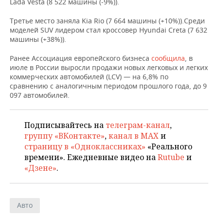
ВОДНЫЕ ВИДЫ СПОРТА
ОБРАЗОВАНИЕ
Lada Vesta (8 522 машины (-9%)).
Третье место заняла Kia Rio (7 664 машины (+10%)).Среди
ХОККЕЙ С МЯЧОМ
ПРОИСШЕСТВИЯ
моделей SUV лидером стал кроссовер Hyundai Creta (7 632
машины (+38%)).
Ранее Ассоциация европейского бизнеса
сообщила
, в
июле в России выросли продажи новых легковых и легких
коммерческих автомобилей (LCV) — на 6,8% по
сравнению с аналогичным периодом прошлого года, до 9
097 автомобилей.
Подписывайтесь на
телеграм-канал
,
группу «ВКонтакте»
,
канал в MAX
и
страницу в «Одноклассниках»
«Реального
времени». Ежедневные видео на
Rutube
и
«Дзене»
.
Авто