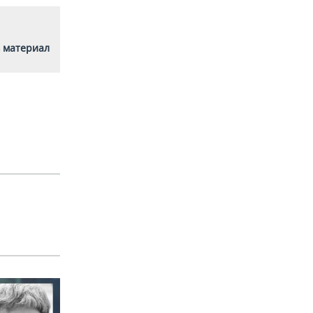
 материал