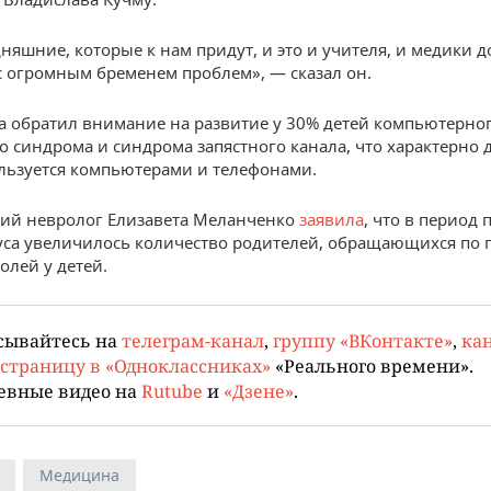
дняшние, которые к нам придут, и это и учителя, и медики 
с огромным бременем проблем», — сказал он.
а обратил внимание на развитие у 30% детей компьютерно
о синдрома и синдрома запястного канала, что характерно дл
льзуется компьютерами и телефонами.
кий невролог Елизавета Меланченко
заявила
, что в период
са увеличилось количество родителей, обращающихся по 
олей у детей.
сывайтесь на
телеграм-канал
,
группу «ВКонтакте»
,
кан
страницу в «Одноклассниках»
«Реального времени».
евные видео на
Rutube
и
«Дзене»
.
Медицина