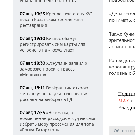
Ирана прошел Сенат США
«Дети сего
Крепостную стену XVI
07 авг, 19:55
века в Казанском кремле ждет
понимать, 
реставрация
Также Кучм
Бизнес обяжут
07 авг, 19:10
зрительног
регистрировать сим-карты для
активно по
устройств на «Госуслугах»
Ранее детс
Хуснуллин заявил о
07 авг, 18:30
коронавиру
заморозке проекта трассы
головных б
«Меридиан»
Во Франции откроют
07 авг, 18:11
Подпи
четыре участка для голосования
россиян на выборах в ГД
MAX
и
Ежедн
«Не взятка, а
07 авг, 17:55
возмещение расходов!»: суд не смог
избрать меру пресечения для топа
«Банка Татарстан»
Общество