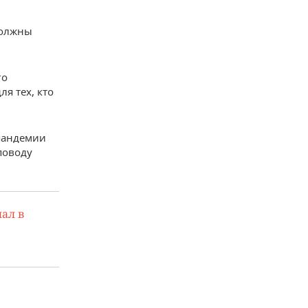
должны
го
я тех, кто
 пандемии
поводу
ал в