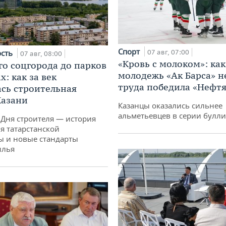
Спорт
ость
07 авг, 07:00
07 авг, 08:00
«Кровь с молоком»: как
го соцгорода до парков
молодежь «Ак Барса» н
: как за век
труда победила «Нефт
сь строительная
Казани
Казанцы оказались сильнее
альметьевцев в серии булл
 Дня строителя — история
я татарстанской
ы и новые стандарты
илья