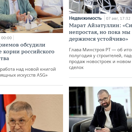
Недвижимость
07 авг, 17:32
Марат Айзатуллин: «С
непростая, но пока мы
00:00
держимся устойчиво»
риемов обсудили
Глава Минстроя РТ — об ито
е корни российского
полугодия у строителей, па
тва
продаж новостроек и новом 
сделок
работа над новой книгой
зящных искусств ASG»