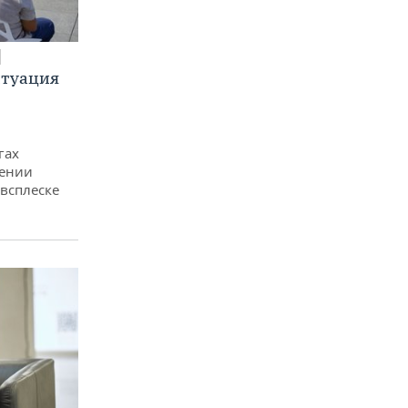
итуация
гах
дении
всплеске