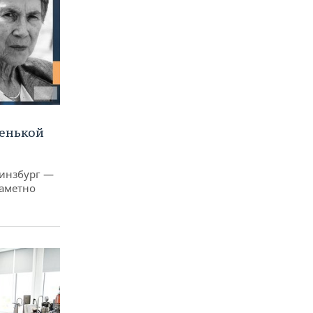
ленькой
Гинзбург —
заметно