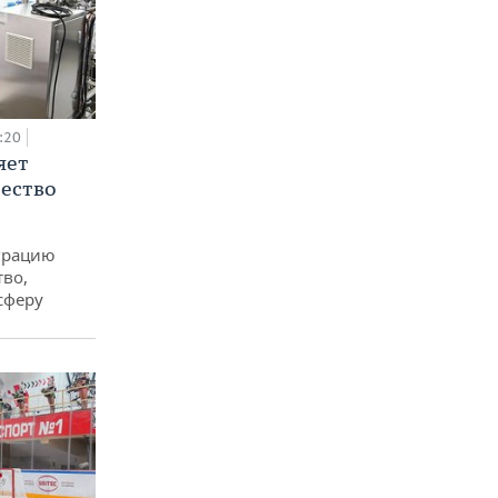
:20
яет
ество
еграцию
тво,
сферу