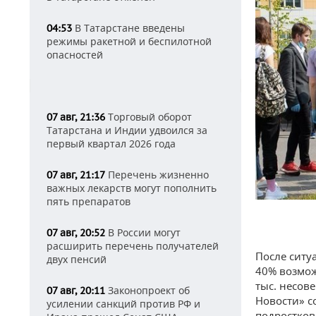
В Татарстане введены
04:53
режимы ракетной и беспилотной
опасностей
Торговый оборот
07 авг, 21:36
Татарстана и Индии удвоился за
первый квартал 2026 года
Перечень жизненно
07 авг, 21:17
важных лекарств могут пополнить
пять препаратов
В России могут
07 авг, 20:52
расширить перечень получателей
После ситу
двух пенсий
40% возмож
тыс. несов
Законопроект об
07 авг, 20:11
Новости» с
усилении санкций против РФ и
подростков