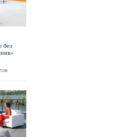
е без
яник»
итов