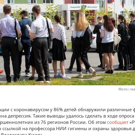
Фото: re
ации с коронавирусом у 86% детей обнаружили различные 
на депрессия. Такие выводы удалось сделать в ходе опроса
ершеннолетних из 76 регионов России. Об этом
сообщает
«
о ссылкой на профессора НИИ гигиены и охраны здоровья д
 Владислава Кучму.