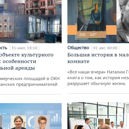
ость
Общество
31 июл, 18:10
01 авг, 00:00
 объекте культурного
Большая история в ма
: особенности
комнате
льной аренды
«Все наши вчера» Наталии 
книга о том, как история не
ммерческих площадей в ОКН
разрушает обычную жизнь
занских предпринимателей