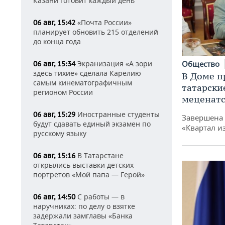
Казани готовит каждый день
«Почта России»
06 авг, 15:42
планирует обновить 215 отделений
до конца года
Экранизация «А зори
Общество
06 авг, 15:34
здесь тихие» сделала Карелию
В Доме п
самым кинематографичным
татарски
регионом России
меценатс
Иностранные студенты
06 авг, 15:29
Завершена 
будут сдавать единый экзамен по
«Квартал и
русскому языку
В Татарстане
06 авг, 15:16
открылись выставки детских
портретов «Мой папа — Герой»
С работы — в
06 авг, 14:50
наручниках: по делу о взятке
задержали замглавы «Банка