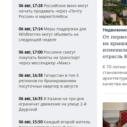
Российское вино могут
06 авг, 17:28
начать продавать через «Почту
России» и маркетплейсы
Меры поддержки для
06 авг, 17:14
Недвижим
Wildberries могут объявить на
От перво
следующей неделе
на крышах
изменила
Россияне смогут
06 авг, 17:00
отрасль 
покупать билеты на транспорт
через мессенджер «Макс»
К 70-летию
становлени
Татарстан в топ-5
06 авг, 16:38
архитектур
регионов по бронированиям
качества ж
посуточных квартир в августе
В Казани на три дня
06 авг, 16:35
ограничат движение на улице 2-й
Даурской
Каждый второй житель
06 авг, 15:50