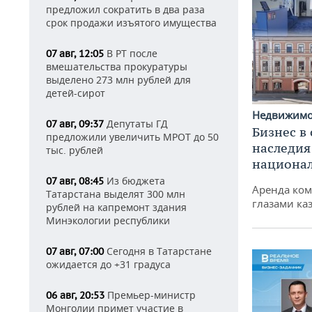
предложил сократить в два раза
срок продажи изъятого имущества
В РТ после
07 авг, 12:05
вмешательства прокуратуры
выделено 273 млн рублей для
детей-сирот
Недвижим
Депутаты ГД
07 авг, 09:37
Бизнес в
предложили увеличить МРОТ до 50
наследия
тыс. рублей
национа
Из бюджета
07 авг, 08:45
Аренда ко
Татарстана выделят 300 млн
глазами ка
рублей на капремонт здания
Минэкологии республики
Сегодня в Татарстане
07 авг, 07:00
ожидается до +31 градуса
Премьер-министр
06 авг, 20:53
Монголии примет участие в