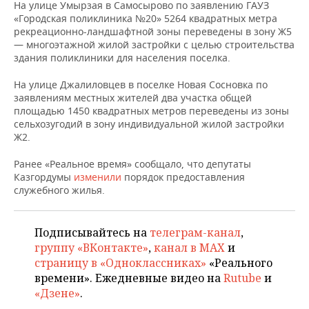
НЕФТЕХИМИЯ
На улице Умырзая в Самосырово по заявлению ГАУЗ
«Городская поликлиника №20» 5264 квадратных метра
РОЗНИЧНАЯ ТОРГОВЛЯ
НОВОСТИ ТЕХНОЛОГИЙ
МЕРОПРИЯТИЯ
рекреационно-ландшафтной зоны переведены в зону Ж5
НЕФТЬ
— многоэтажной жилой застройки с целью строительства
ТРАНСПОРТ
IT
НОВОСТИ МЕРОПРИЯТИЙ
СПОРТ
здания поликлиники для населения поселка.
ОПК
На улице Джалиловцев в поселке Новая Сосновка по
УСЛУГИ
МЕДИА
ВЫЕЗДНАЯ РЕДАКЦИЯ
НОВОСТИ СПОРТА
ОБЩЕСТВО
заявлениям местных жителей два участка общей
ЭНЕРГЕТИКА
площадью 1450 квадратных метров переведены из зоны
ТЕЛЕКОММУНИКАЦИИ
БИЗНЕС-БРАНЧИ
ФУТБОЛ
НОВОСТИ ОБЩЕСТВА
ФОТОГАЛЕРЕЯ
сельхозугодий в зону индивидуальной жилой застройки
Ж2.
ONLINE-КОНФЕРЕНЦИИ
ХОККЕЙ
ВЛАСТЬ
СЮЖЕТЫ
Ранее «Реальное время» сообщало, что депутаты
Казгордумы
изменили
порядок предоставления
ОТКРЫТАЯ ЛЕКЦИЯ
БАСКЕТБОЛ
ИНФРАСТРУКТУРА
СПРАВОЧНИК
служебного жилья.
ВОЛЕЙБОЛ
ИСТОРИЯ
СПИСОК ПЕРСОН
ПОЛНАЯ ВЕРСИЯ
Подписывайтесь на
телеграм-канал
,
группу «ВКонтакте»
,
канал в MAX
и
КИБЕРСПОРТ
КУЛЬТУРА
СПИСОК КОМПАНИЙ
страницу в «Одноклассниках»
«Реального
времени». Ежедневные видео на
Rutube
и
ФИГУРНОЕ КАТАНИЕ
МЕДИЦИНА
«Дзене»
.