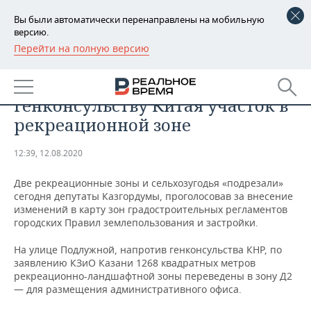
Вы были автоматически перенаправлены на мобильную
версию.
Перейти на полную версию
РЕГИОНЫ
ОБЩЕСТВО
Казгордума отдала
БАШКОРТОСТАН
НОВОСТИ
генконсульству Китая участок в
ТАТАРСТАН
АНАЛИТИКА
рекреационной зоне
УДМУРТИЯ
НОВОСТИ АНАЛИТИКИ
ЭКОНОМИКА
12:39, 12.08.2020
ДЕКЛАРАЦИИ О ДОХОДАХ
НОВОСТИ ЭКОНОМИКИ
ПРОМЫШЛЕННОСТЬ
Две рекреационные зоны и сельхозугодья «подрезали»
сегодня депутаты Казгордумы, проголосовав за внесение
КОРОЛИ ГОСЗАКАЗА ПФО
ФИНАНСЫ
НОВОСТИ
НЕДВИЖИМОСТЬ
изменений в карту зон градостроительных регламентов
ПРОМЫШЛЕННОСТИ
городских Правил землепользования и застройки.
ВУЗЫ ТАТАРСТАНА
БАНКИ
НОВОСТИ НЕДВИЖИМОСТИ
АВТО
На улице Подлужной, напротив генконсульства КНР, по
АГРОПРОМ
заявлению КЗиО Казани 1268 квадратных метров
КОМУ ПРИНАДЛЕЖАТ
БЮДЖЕТ
НОВОСТИ АВТО
БИЗНЕС
рекреационно-ландшафтной зоны переведены в зону Д2
ТОРГОВЫЕ ЦЕНТРЫ
МАШИНОСТРОЕНИЕ
— для размещения административного офиса.
ТАТАРСТАНА
ИНВЕСТИЦИИ
НОВОСТИ БИЗНЕСА
ТЕХНОЛОГИИ