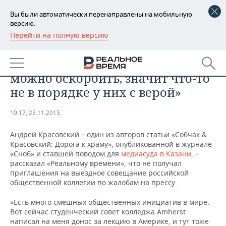
Вы были автоматически перенаправлены на мобильную
версию.
Перейти на полную версию
РЕГИОНЫ
Журналист Антон Красовский:
БАШКОРТОСТАН
НОВОСТИ
«Если люди считают, что их веру
можно оскорбить, значит что-то
ТАТАРСТАН
АНАЛИТИКА
не в порядке у них с верой»
УДМУРТИЯ
НОВОСТИ АНАЛИТИКИ
ЭКОНОМИКА
10:17, 23.11.2015
ДЕКЛАРАЦИИ О ДОХОДАХ
НОВОСТИ ЭКОНОМИКИ
ПРОМЫШЛЕННОСТЬ
Андрей Красовский – один из авторов статьи «Собчак &
Красовский: Дорога к храму», опубликованной в журнале
КОРОЛИ ГОСЗАКАЗА ПФО
ФИНАНСЫ
НОВОСТИ
НЕДВИЖИМОСТЬ
«Сноб» и ставшей поводом для
медиасуда в Казани
,
–
ПРОМЫШЛЕННОСТИ
рассказал «Реальному времени», что не получал
приглашения на выездное совещание российской
ВУЗЫ ТАТАРСТАНА
БАНКИ
НОВОСТИ НЕДВИЖИМОСТИ
АВТО
общественной коллегии по жалобам на прессу.
АГРОПРОМ
КОМУ ПРИНАДЛЕЖАТ
БЮДЖЕТ
НОВОСТИ АВТО
БИЗНЕС
«Есть много смешных общественных инициатив в мире.
ТОРГОВЫЕ ЦЕНТРЫ
МАШИНОСТРОЕНИЕ
Вот сейчас студенческий совет колледжа Amherst
ТАТАРСТАНА
написал на меня донос за лекцию в Америке, и тут тоже
ИНВЕСТИЦИИ
НОВОСТИ БИЗНЕСА
ТЕХНОЛОГИИ