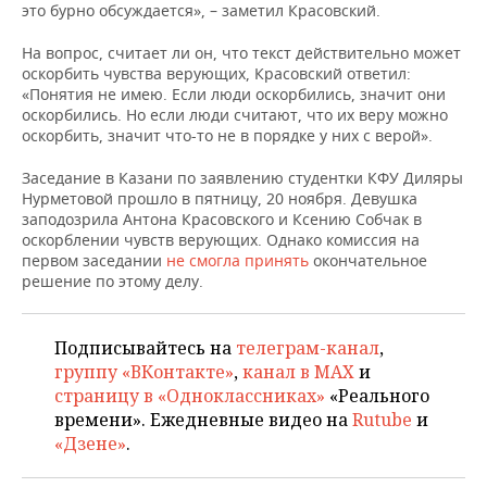
НЕФТЕХИМИЯ
это бурно обсуждается»,
–
заметил Красовский.
РОЗНИЧНАЯ ТОРГОВЛЯ
НОВОСТИ ТЕХНОЛОГИЙ
МЕРОПРИЯТИЯ
На вопрос, считает ли он, что текст действительно может
НЕФТЬ
оскорбить чувства верующих, Красовский ответил:
ТРАНСПОРТ
IT
НОВОСТИ МЕРОПРИЯТИЙ
СПОРТ
«Понятия не имею. Если люди оскорбились, значит они
ОПК
оскорбились. Но если люди считают, что их веру можно
оскорбить, значит что-то не в порядке у них с верой»
.
УСЛУГИ
МЕДИА
ВЫЕЗДНАЯ РЕДАКЦИЯ
НОВОСТИ СПОРТА
ОБЩЕСТВО
ЭНЕРГЕТИКА
Заседание в Казани по заявлению студентки КФУ Диляры
ТЕЛЕКОММУНИКАЦИИ
БИЗНЕС-БРАНЧИ
ФУТБОЛ
НОВОСТИ ОБЩЕСТВА
ФОТОГАЛЕРЕЯ
Нурметовой прошло в пятницу, 20 ноября. Девушка
заподозрила Антона Красовского и Ксению Собчак в
оскорблении чувств верующих. Однако комиссия на
ONLINE-КОНФЕРЕНЦИИ
ХОККЕЙ
ВЛАСТЬ
СЮЖЕТЫ
первом заседании
не смогла принять
окончательное
решение по этому делу.
ОТКРЫТАЯ ЛЕКЦИЯ
БАСКЕТБОЛ
ИНФРАСТРУКТУРА
СПРАВОЧНИК
ВОЛЕЙБОЛ
ИСТОРИЯ
СПИСОК ПЕРСОН
ПОЛНАЯ ВЕРСИЯ
Подписывайтесь на
телеграм-канал
,
группу «ВКонтакте»
,
канал в MAX
и
КИБЕРСПОРТ
КУЛЬТУРА
СПИСОК КОМПАНИЙ
страницу в «Одноклассниках»
«Реального
времени». Ежедневные видео на
Rutube
и
ФИГУРНОЕ КАТАНИЕ
МЕДИЦИНА
«Дзене»
.