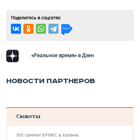
ВОДНЫЕ ВИДЫ СПОРТА
ОБРАЗОВАНИЕ
ХОККЕЙ С МЯЧОМ
ПРОИСШЕСТВИЯ
Поделитесь в соцсетях
«Реальное время» в Дзен
НОВОСТИ ПАРТНЕРОВ
Сюжеты
XVI саммит БРИКС в Казани