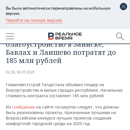
Вы были автоматически перенаправлены на мобильную
версию.
Перейти на полную версию
РЕГИОНЫ
ОБЩЕСТВО
В Татарстане на
БАШКОРТОСТАН
НОВОСТИ
благоустройство в Заинске,
ТАТАРСТАН
АНАЛИТИКА
Бавлах и Лаишево потратят до
185 млн рублей
УДМУРТИЯ
НОВОСТИ АНАЛИТИКИ
ЭКОНОМИКА
02:28, 30.07.2020
ДЕКЛАРАЦИИ О ДОХОДАХ
НОВОСТИ ЭКОНОМИКИ
ПРОМЫШЛЕННОСТЬ
Главинвестстрой Татарстана объявил тендер на
КОРОЛИ ГОСЗАКАЗА ПФО
ФИНАНСЫ
НОВОСТИ
НЕДВИЖИМОСТЬ
благоустройство в малых городах республики. Начальная
ПРОМЫШЛЕННОСТИ
стоимость контракта составляет 185 млн рублей.
ВУЗЫ ТАТАРСТАНА
БАНКИ
НОВОСТИ НЕДВИЖИМОСТИ
АВТО
АГРОПРОМ
Из
сообщения
на сайте госзакупок следует, что должны
быть реализованы проекты, признанные лучшими на
КОМУ ПРИНАДЛЕЖАТ
БЮДЖЕТ
НОВОСТИ АВТО
БИЗНЕС
Всероссийском конкурсе лучших проектов создания
ТОРГОВЫЕ ЦЕНТРЫ
МАШИНОСТРОЕНИЕ
ТАТАРСТАНА
комфортной городской среды на 2020 год.
ИНВЕСТИЦИИ
НОВОСТИ БИЗНЕСА
ТЕХНОЛОГИИ