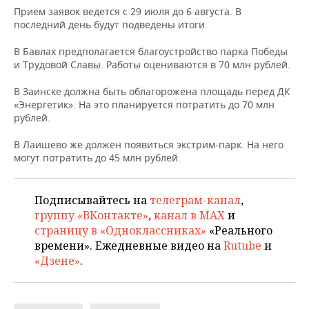
НЕФТЕХИМИЯ
Прием заявок ведется с 29 июля до 6 августа. В
последний день будут подведены итоги.
РОЗНИЧНАЯ ТОРГОВЛЯ
НОВОСТИ ТЕХНОЛОГИЙ
МЕРОПРИЯТИЯ
НЕФТЬ
В Бавлах предполагается благоустройство парка Победы
ТРАНСПОРТ
IT
НОВОСТИ МЕРОПРИЯТИЙ
СПОРТ
и Трудовой Славы. Работы оцениваются в 70 млн рублей.
ОПК
УСЛУГИ
МЕДИА
ВЫЕЗДНАЯ РЕДАКЦИЯ
НОВОСТИ СПОРТА
ОБЩЕСТВО
В Заинске должна быть облагорожена площадь перед ДК
ЭНЕРГЕТИКА
«Энергетик». На это планируется потратить до 70 млн
рублей.
ТЕЛЕКОММУНИКАЦИИ
БИЗНЕС-БРАНЧИ
ФУТБОЛ
НОВОСТИ ОБЩЕСТВА
ФОТОГАЛЕРЕЯ
В Лаишево же должен появиться экстрим-парк. На него
ONLINE-КОНФЕРЕНЦИИ
ХОККЕЙ
ВЛАСТЬ
СЮЖЕТЫ
могут потратить до 45 млн рублей.
ОТКРЫТАЯ ЛЕКЦИЯ
БАСКЕТБОЛ
ИНФРАСТРУКТУРА
СПРАВОЧНИК
Подписывайтесь на
телеграм-канал
,
группу «ВКонтакте»
,
канал в MAX
и
ВОЛЕЙБОЛ
ИСТОРИЯ
СПИСОК ПЕРСОН
ПОЛНАЯ ВЕРСИЯ
страницу в «Одноклассниках»
«Реального
времени». Ежедневные видео на
Rutube
и
КИБЕРСПОРТ
КУЛЬТУРА
СПИСОК КОМПАНИЙ
«Дзене»
.
ФИГУРНОЕ КАТАНИЕ
МЕДИЦИНА