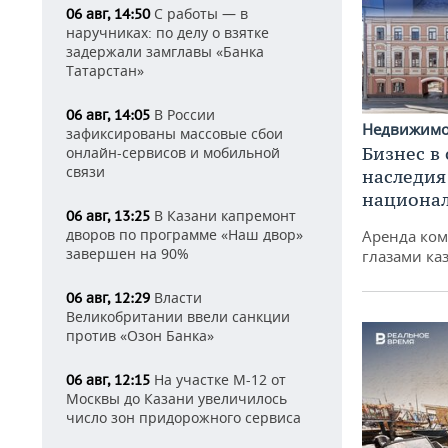
С работы — в
06 авг, 14:50
наручниках: по делу о взятке
задержали замглавы «Банка
Татарстан»
В России
06 авг, 14:05
Недвижим
зафиксированы массовые сбои
Бизнес в
онлайн-сервисов и мобильной
связи
наследия
национа
В Казани капремонт
06 авг, 13:25
дворов по программе «Наш двор»
Аренда ко
завершен на 90%
глазами ка
Власти
06 авг, 12:29
Великобритании ввели санкции
против «Озон Банка»
На участке М-12 от
06 авг, 12:15
Москвы до Казани увеличилось
число зон придорожного сервиса