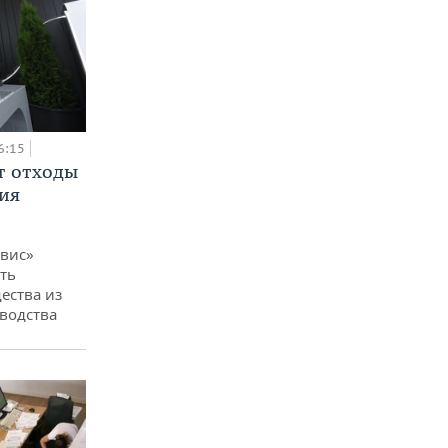
6:15
т отходы
ия
вис»
ть
ества из
водства