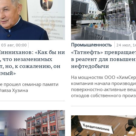
Промышленность
03 авг, 00:00
24 июл, 1
инниханов: «Как бы ни
«Татнефть» превращае
, что незаменимых
в реагент для повышен
, но, к сожалению, он
нефтедобычи
имый»
На мощностях ООО «ХимСер
компания начала производи
не прошел семинар памяти
поверхностно-активные вещ
Фаяза Хузина
отходов собственного произ