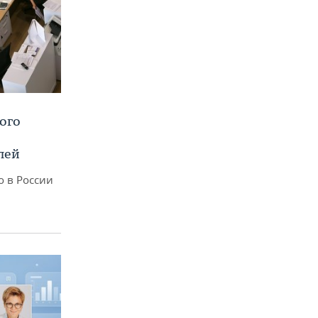
ого
лей
о в России