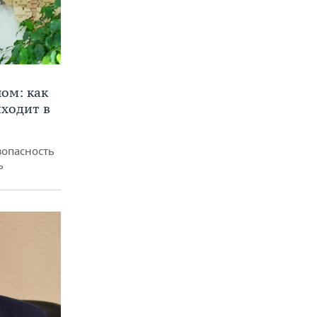
ом: как
ходит в
зопасность
ь