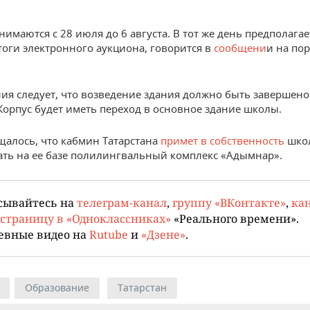
имаются с 28 июля до 6 августа. В тот же день предполагае
тоги электронного аукциона, говорится в
сообщени
и на по
ния следует, что возведение здания должно быть завершено
 Корпус будет иметь переход в основное здание школы.
щалось, что кабмин Татарстана
примет в собственность
шко
ать на ее базе полилингвальный комплекс «Адымнар».
сывайтесь на
телеграм-канал
,
группу «ВКонтакте»
,
кан
страницу в «Одноклассниках»
«Реального времени».
евные видео на
Rutube
и
«Дзене»
.
Образование
Татарстан