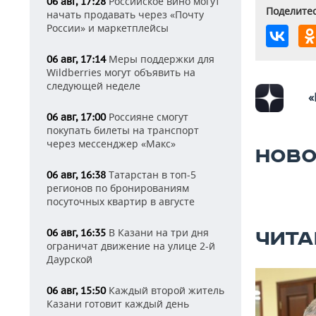
Российское вино могут
06 авг, 17:28
Поделитес
начать продавать через «Почту
России» и маркетплейсы
Меры поддержки для
06 авг, 17:14
Wildberries могут объявить на
следующей неделе
«
Россияне смогут
06 авг, 17:00
покупать билеты на транспорт
через мессенджер «Макс»
НОВО
Татарстан в топ-5
06 авг, 16:38
регионов по бронированиям
посуточных квартир в августе
В Казани на три дня
06 авг, 16:35
ЧИТА
ограничат движение на улице 2-й
Даурской
Каждый второй житель
06 авг, 15:50
Казани готовит каждый день