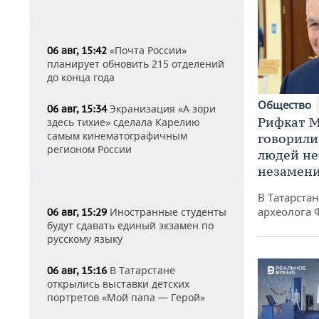
«Почта России»
06 авг, 15:42
планирует обновить 215 отделений
до конца года
Общество
Экранизация «А зори
06 авг, 15:34
Рифкат М
здесь тихие» сделала Карелию
самым кинематографичным
говорили
регионом России
людей нет
незамен
В Татарста
археолога 
Иностранные студенты
06 авг, 15:29
будут сдавать единый экзамен по
русскому языку
В Татарстане
06 авг, 15:16
открылись выставки детских
портретов «Мой папа — Герой»