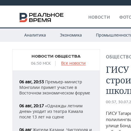
НОВОСТИ
ФОТО
Аналитика
Экономика
Промышленност
НОВОСТИ ОБЩЕСТВА
ОБЩЕСТВ
Все новости
06:50 МСК
ГИСУ 
строи
Премьер-министр
06 авг, 20:53
Монголии примет участие в
школ
Восточном экономическом форуме
00:37, 30.07.
«Однажды летним
06 авг, 20:17
днем» уходит из театра Камала
ГИСУ Татар
после 13 лет на сцене
полилингва
улице Бонд
Жители Казани, Чистополя и
06 авг