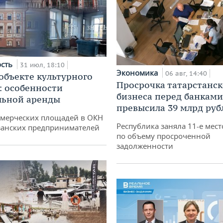
ость
31 июл, 18:10
Экономика
06 авг, 14:40
 объекте культурного
Просрочка татарстанск
: особенности
бизнеса перед банками
льной аренды
превысила 39 млрд руб
ммерческих площадей в ОКН
Республика заняла 11-е мест
занских предпринимателей
по объему просроченной
задолженности