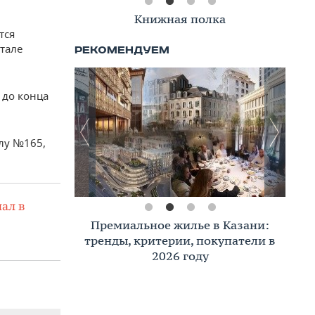
Книжная полка
тся
ртале
 до конца
лу №165,
ал в
Премиальное жилье в Казани:
тренды, критерии, покупатели в
2026 году