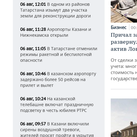
В одном из районов
06 авг, 12:01
Татарстана изымут два участка
земли для реконструкции дороги
Бизнес
00
Аэропорты Казани и
06 авг, 11:28
Причал за
Нижнекамска открыли
разверну
актив Ло
В Татарстане отменили
06 авг, 11:05
режимы ракетной и беспилотной
От сделки з
опасности
учета: мног
стоимость
В казанском аэропорту
06 авг, 10:46
государств
задержано более 50 рейсов на
прилет и вылет
На казанской
06 авг, 10:24
телебашне включат праздничную
подсветку в честь юбилея РТРС
В Казани включили
06 авг, 09:57
сирены воздушной тревоги,
жителей просят пройти в укрытия