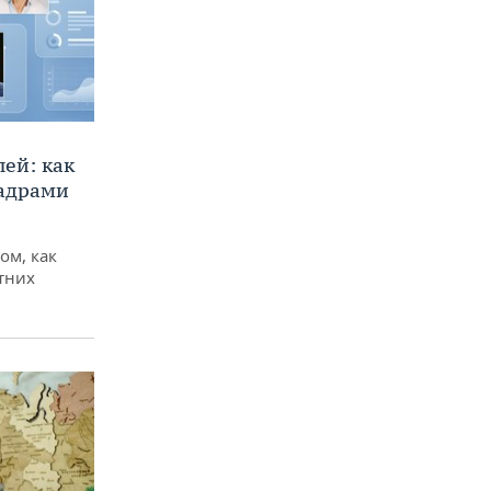
ей: как
кадрами
ом, как
тних