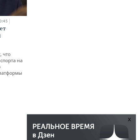
0:45
ет
й
, что
спорта на
о
платформы
x