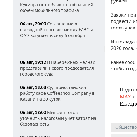
рублей.
Кукмора потребляют наибольший
объем мобильного трафика
Заявки прин
подвести и
Соглашение о
06 авг, 20:00
госзакупок.
свободной торговле между ЕАЭС и
ОАЭ вступает в силу 6 октября
Из техзада
2020 года.
Ранее сооб
В Набережных Челнах
06 авг, 19:12
представили нового председателя
чтобы созд
городского суда
Суд приостановил
06 авг, 18:08
Подпи
работу кафе Coffeeshop Company в
MAX
и
Казани на 30 суток
Ежедн
Минфин готов
06 авг, 18:00
уточнить налоговый учет затрат на
безопасность
Общество