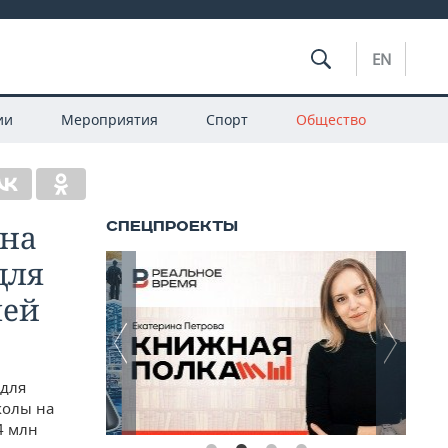
EN
ии
Мероприятия
Спорт
Общество
 на
для
лей
 для
колы на
4 млн