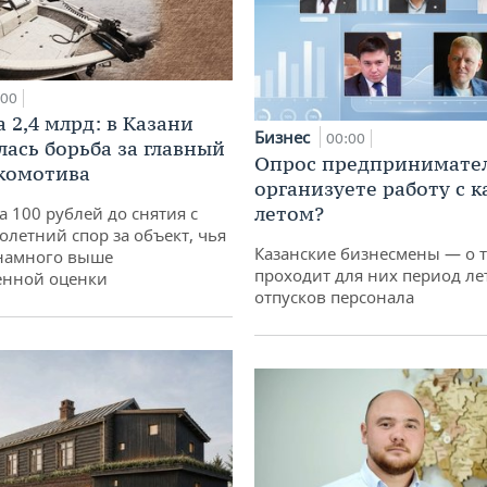
:00
 2,4 млрд: в Казани
Бизнес
00:00
лась борьба за главный
Опрос предпринимател
комотива
организуете работу с 
летом?
а 100 рублей до снятия с
олетний спор за объект, чья
Казанские бизнесмены — о т
 намного выше
проходит для них период ле
енной оценки
отпусков персонала