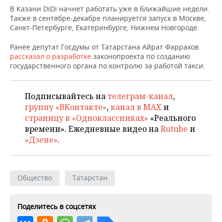
НЕФТЕХИМИЯ
В Казани DiDi начнет работать уже в ближайшие недели.
Также в сентябре-декабре планируется запуск в Москве,
РОЗНИЧНАЯ ТОРГОВЛЯ
НОВОСТИ ТЕХНОЛОГИЙ
МЕРОПРИЯТИЯ
НЕФТЬ
Санкт-Петербурге, Екатеринбурге, Нижнем Новгороде.
ТРАНСПОРТ
IT
НОВОСТИ МЕРОПРИЯТИЙ
СПОРТ
Ранее депутат Госдумы от Татарстана Айрат Фаррахов
ОПК
рассказал о разработке
законопроекта по созданию
УСЛУГИ
МЕДИА
ВЫЕЗДНАЯ РЕДАКЦИЯ
НОВОСТИ СПОРТА
ОБЩЕСТВО
государственного органа по контролю за работой такси.
ЭНЕРГЕТИКА
ТЕЛЕКОММУНИКАЦИИ
БИЗНЕС-БРАНЧИ
ФУТБОЛ
НОВОСТИ ОБЩЕСТВА
ФОТОГАЛЕРЕЯ
Подписывайтесь на
телеграм-канал
,
группу «ВКонтакте»
,
канал в MAX
и
ONLINE-КОНФЕРЕНЦИИ
ХОККЕЙ
ВЛАСТЬ
СЮЖЕТЫ
страницу в «Одноклассниках»
«Реального
времени». Ежедневные видео на
Rutube
и
ОТКРЫТАЯ ЛЕКЦИЯ
БАСКЕТБОЛ
ИНФРАСТРУКТУРА
СПРАВОЧНИК
«Дзене»
.
ВОЛЕЙБОЛ
ИСТОРИЯ
СПИСОК ПЕРСОН
ПОЛНАЯ ВЕРСИЯ
КИБЕРСПОРТ
КУЛЬТУРА
СПИСОК КОМПАНИЙ
Общество
Татарстан
ФИГУРНОЕ КАТАНИЕ
МЕДИЦИНА
Поделитесь в соцсетях