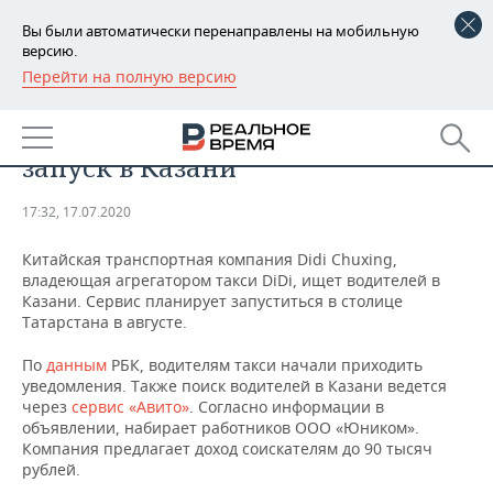
Вы были автоматически перенаправлены на мобильную
версию.
Перейти на полную версию
РЕГИОНЫ
ОБЩЕСТВО
«Китайский Uber» планирует
БАШКОРТОСТАН
НОВОСТИ
запуск в Казани
ТАТАРСТАН
АНАЛИТИКА
17:32, 17.07.2020
УДМУРТИЯ
НОВОСТИ АНАЛИТИКИ
ЭКОНОМИКА
Китайская транспортная компания Didi Chuxing,
владеющая агрегатором такси DiDi, ищет водителей в
ДЕКЛАРАЦИИ О ДОХОДАХ
НОВОСТИ ЭКОНОМИКИ
ПРОМЫШЛЕННОСТЬ
Казани. Сервис планирует запуститься в столице
Татарстана в августе.
КОРОЛИ ГОСЗАКАЗА ПФО
ФИНАНСЫ
НОВОСТИ
НЕДВИЖИМОСТЬ
ПРОМЫШЛЕННОСТИ
По
данным
РБК, водителям такси начали приходить
ВУЗЫ ТАТАРСТАНА
БАНКИ
НОВОСТИ НЕДВИЖИМОСТИ
АВТО
уведомления. Также поиск водителей в Казани ведется
АГРОПРОМ
через
сервис «Авито»
. Согласно информации в
объявлении, набирает работников ООО «Юником».
КОМУ ПРИНАДЛЕЖАТ
БЮДЖЕТ
НОВОСТИ АВТО
БИЗНЕС
Компания предлагает доход соискателям до 90 тысяч
ТОРГОВЫЕ ЦЕНТРЫ
МАШИНОСТРОЕНИЕ
ТАТАРСТАНА
рублей.
ИНВЕСТИЦИИ
НОВОСТИ БИЗНЕСА
ТЕХНОЛОГИИ