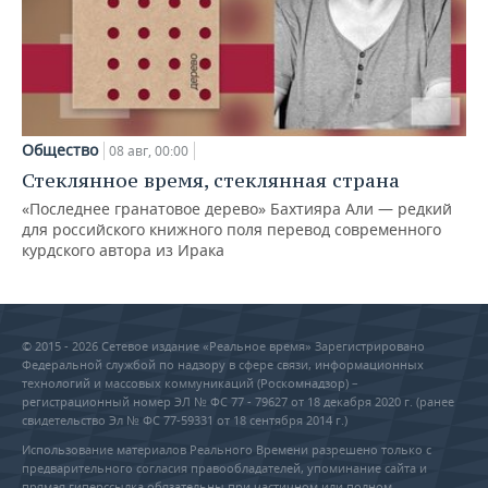
Общество
08 авг, 00:00
Стеклянное время, стеклянная страна
«Последнее гранатовое дерево» Бахтияра Али — редкий
для российского книжного поля перевод современного
курдского автора из Ирака
© 2015 - 2026 Сетевое издание «Реальное время» Зарегистрировано
Федеральной службой по надзору в сфере связи, информационных
технологий и массовых коммуникаций (Роскомнадзор) –
регистрационный номер ЭЛ № ФС 77 - 79627 от 18 декабря 2020 г. (ранее
свидетельство Эл № ФС 77-59331 от 18 сентября 2014 г.)
Использование материалов Реального Времени разрешено только с
предварительного согласия правообладателей, упоминание сайта и
прямая гиперссылка обязательны при частичном или полном