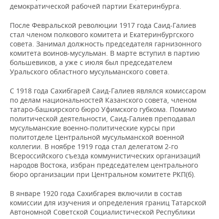
ВОДНЫЕ ВИДЫ СПОРТА
ОБРАЗОВАНИЕ
демократической рабочей партии Екатеринбурга.
ХОККЕЙ С МЯЧОМ
ПРОИСШЕСТВИЯ
После Февральской революции 1917 года Саид-Галиев
стал членом полкового комитета и Екатеринбургского
совета. Занимал должность председателя гарнизонного
комитета воинов-мусульман. В марте вступил в партию
большевиков, а уже с июля был председателем
Уральского областного мусульманского совета.
С 1918 года Сахибгарей Саид-Галиев являлся комиссаром
по делам национальностей Казанского совета, членом
татаро-башкирского бюро Уфимского губкома. Помимо
политической деятельности, Саид-Галиев преподавал
мусульманские военно-политические курсы при
политотделе Центральной мусульманской военной
коллегии. В ноябре 1919 года стал делегатом 2-го
Всероссийского съезда коммунистических организаций
народов Востока, избран председателем центрального
бюро организации при Центральном комитете РКП(б).
В январе 1920 года Сахибгарея включили в состав
комиссии для изучения и определения границ Татарской
Автономной Советской Социалистической Республики