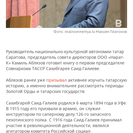
НЕФТЕХИМИЯ
РОЗНИЧНАЯ ТОРГОВЛЯ
НОВОСТИ ТЕХНОЛОГИЙ
МЕРОПРИЯТИЯ
НЕФТЬ
ТРАНСПОРТ
IT
НОВОСТИ МЕРОПРИЯТИЙ
СПОРТ
ОПК
Фото: realnoevremya.ru Максим Платонов
УСЛУГИ
МЕДИА
ВЫЕЗДНАЯ РЕДАКЦИЯ
НОВОСТИ СПОРТА
ОБЩЕСТВО
ЭНЕРГЕТИКА
Руководитель национально-культурной автономии татар
ТЕЛЕКОММУНИКАЦИИ
БИЗНЕС-БРАНЧИ
ФУТБОЛ
НОВОСТИ ОБЩЕСТВА
ФОТОГАЛЕРЕЯ
Саратова, председатель совета директоров ООО «Нарат-
К» Камиль Аблязов готовит книгу о первом председателе
ONLINE-КОНФЕРЕНЦИИ
ХОККЕЙ
ВЛАСТЬ
СЮЖЕТЫ
Совнаркома ТАССР Сахибгарее Саид-Галиеве.
ОТКРЫТАЯ ЛЕКЦИЯ
БАСКЕТБОЛ
ИНФРАСТРУКТУРА
СПРАВОЧНИК
Аблязов ранее уже
призывал
активнее изучать татарскую
историю, а именно внимательнее рассмотреть периоды
Золотой Орды и татарских государств.
ВОЛЕЙБОЛ
ИСТОРИЯ
СПИСОК ПЕРСОН
ПОЛНАЯ ВЕРСИЯ
Сахибгарей Саид-Галиев родился 6 марта 1894 года в Уфе.
КИБЕРСПОРТ
КУЛЬТУРА
СПИСОК КОМПАНИЙ
В 1915 году его призвали в армию, он служил
инструктором по саперному делу 126-го запасного
пехотинского полка. С 1916 года Саид-Галиев принимал
ФИГУРНОЕ КАТАНИЕ
МЕДИЦИНА
участие в революционной деятельности, являлся
агитатором комитета Российской социал-