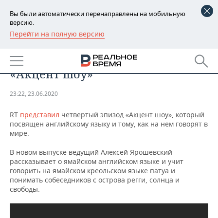
Вы были автоматически перенаправлены на мобильную
версию.
Перейти на полную версию
РЕГИОНЫ
ОБЩЕСТВО
RT представил новый эпизод
БАШКОРТОСТАН
НОВОСТИ
«Акцент шоу»
ТАТАРСТАН
АНАЛИТИКА
23:22, 23.06.2020
УДМУРТИЯ
НОВОСТИ АНАЛИТИКИ
ЭКОНОМИКА
RT
представил
четвертый эпизод «Акцент шоу», который
посвящен английскому языку и тому, как на нем говорят в
ДЕКЛАРАЦИИ О ДОХОДАХ
НОВОСТИ ЭКОНОМИКИ
ПРОМЫШЛЕННОСТЬ
мире.
КОРОЛИ ГОСЗАКАЗА ПФО
ФИНАНСЫ
НОВОСТИ
НЕДВИЖИМОСТЬ
В новом выпуске ведущий Алексей Ярошевский
ПРОМЫШЛЕННОСТИ
рассказывает о ямайском английском языке и учит
ВУЗЫ ТАТАРСТАНА
БАНКИ
НОВОСТИ НЕДВИЖИМОСТИ
АВТО
говорить на ямайском креольском языке патуа и
АГРОПРОМ
понимать собеседников с острова регги, солнца и
свободы.
КОМУ ПРИНАДЛЕЖАТ
БЮДЖЕТ
НОВОСТИ АВТО
БИЗНЕС
ТОРГОВЫЕ ЦЕНТРЫ
МАШИНОСТРОЕНИЕ
ТАТАРСТАНА
ИНВЕСТИЦИИ
НОВОСТИ БИЗНЕСА
ТЕХНОЛОГИИ