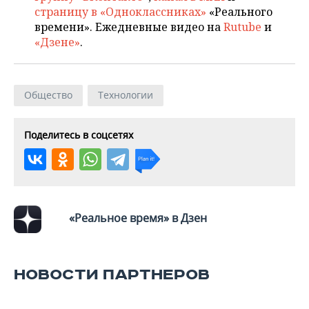
ВОДНЫЕ ВИДЫ СПОРТА
ОБРАЗОВАНИЕ
страницу в «Одноклассниках»
«Реального
времени». Ежедневные видео на
Rutube
и
ХОККЕЙ С МЯЧОМ
ПРОИСШЕСТВИЯ
«Дзене»
.
Общество
Технологии
Поделитесь в соцсетях
«Реальное время» в Дзен
НОВОСТИ ПАРТНЕРОВ