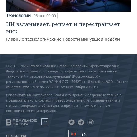
Технологии
08 авг, 00:00
ИИ взламывает, решает и перестраивает
мир
Главные технологические новости минувшей недели
© 2015 - 2026 Сетевое издание «Реальное время» Зарегистрировано
Федеральной службой по надзору в сфере связи, информационных
технологий и массовых коммуникаций (Роскомнадзор) –
регистрационный номер ЭЛ № ФС 77 - 79627 от 18 декабря 2020 г. (ранее
свидетельство Эл № ФС 77-59331 от 18 сентября 2014 г.)
Использование материалов Реального Времени разрешено только с
предварительного согласия правообладателей, упоминание сайта и
прямая гиперссылка обязательны при частичном или полном
воспроизведении материалов.
18+
RU
EN
РЕДАКЦИЯ