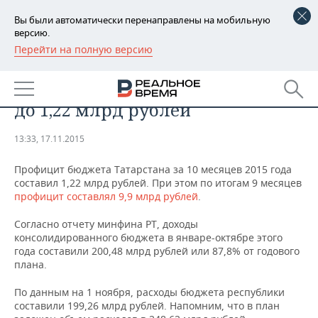
Вы были автоматически перенаправлены на мобильную
версию.
Перейти на полную версию
РЕГИОНЫ
Профицит бюджета Татарстана
БАШКОРТОСТАН
НОВОСТИ
за 10 месяцев сократился в 9 раз
до 1,22 млрд рублей
ТАТАРСТАН
АНАЛИТИКА
13:33, 17.11.2015
УДМУРТИЯ
НОВОСТИ АНАЛИТИКИ
ЭКОНОМИКА
Профицит бюджета Татарстана за 10 месяцев 2015 года
ДЕКЛАРАЦИИ О ДОХОДАХ
НОВОСТИ ЭКОНОМИКИ
ПРОМЫШЛЕННОСТЬ
составил 1,22 млрд рублей. При этом по итогам 9 месяцев
профицит составлял 9,9 млрд рублей
.
КОРОЛИ ГОСЗАКАЗА ПФО
ФИНАНСЫ
НОВОСТИ
НЕДВИЖИМОСТЬ
Согласно отчету минфина РТ, доходы
ПРОМЫШЛЕННОСТИ
консолидированного бюджета в январе-октябре этого
ВУЗЫ ТАТАРСТАНА
БАНКИ
НОВОСТИ НЕДВИЖИМОСТИ
АВТО
года составили 200,48 млрд рублей или 87,8% от годового
АГРОПРОМ
плана.
КОМУ ПРИНАДЛЕЖАТ
БЮДЖЕТ
НОВОСТИ АВТО
БИЗНЕС
ТОРГОВЫЕ ЦЕНТРЫ
МАШИНОСТРОЕНИЕ
По данным на 1 ноября, расходы бюджета республики
ТАТАРСТАНА
составили 199,26 млрд рублей. Напомним, что в план
ИНВЕСТИЦИИ
НОВОСТИ БИЗНЕСА
ТЕХНОЛОГИИ