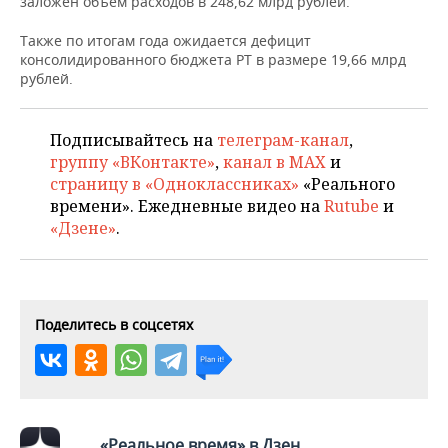
заложен объем расходов в 248,62 млрд рублей.
НЕФТЕХИМИЯ
РОЗНИЧНАЯ ТОРГОВЛЯ
НОВОСТИ ТЕХНОЛОГИЙ
МЕРОПРИЯТИЯ
Также по итогам года ожидается дефицит
НЕФТЬ
консолидированного бюджета РТ в размере 19,66 млрд
рублей.
ТРАНСПОРТ
IT
НОВОСТИ МЕРОПРИЯТИЙ
СПОРТ
ОПК
УСЛУГИ
МЕДИА
ВЫЕЗДНАЯ РЕДАКЦИЯ
НОВОСТИ СПОРТА
ОБЩЕСТВО
Подписывайтесь на
телеграм-канал
,
ЭНЕРГЕТИКА
группу «ВКонтакте»
,
канал в MAX
и
ТЕЛЕКОММУНИКАЦИИ
БИЗНЕС-БРАНЧИ
ФУТБОЛ
НОВОСТИ ОБЩЕСТВА
ФОТОГАЛЕРЕЯ
страницу в «Одноклассниках»
«Реального
времени». Ежедневные видео на
Rutube
и
ONLINE-КОНФЕРЕНЦИИ
ХОККЕЙ
ВЛАСТЬ
СЮЖЕТЫ
«Дзене»
.
ОТКРЫТАЯ ЛЕКЦИЯ
БАСКЕТБОЛ
ИНФРАСТРУКТУРА
СПРАВОЧНИК
ВОЛЕЙБОЛ
ИСТОРИЯ
СПИСОК ПЕРСОН
ПОЛНАЯ ВЕРСИЯ
Поделитесь в соцсетях
КИБЕРСПОРТ
КУЛЬТУРА
СПИСОК КОМПАНИЙ
ФИГУРНОЕ КАТАНИЕ
МЕДИЦИНА
«Реальное время» в Дзен