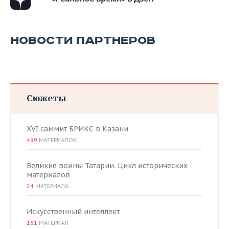
ВОДНЫЕ ВИДЫ СПОРТА
ОБРАЗОВАНИЕ
ХОККЕЙ С МЯЧОМ
ПРОИСШЕСТВИЯ
НОВОСТИ ПАРТНЕРОВ
Сюжеты
XVI саммит БРИКС в Казани
499
МАТЕРИАЛОВ
Великие воины Татарии. Цикл исторических
материалов
24
МАТЕРИАЛА
Искусственный интеллект
181
МАТЕРИАЛ