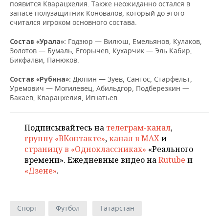
НЕФТЕХИМИЯ
появится Кварацхелия. Также неожиданно остался в
запасе полузащитник Коновалов, который до этого
РОЗНИЧНАЯ ТОРГОВЛЯ
НОВОСТИ ТЕХНОЛОГИЙ
МЕРОПРИЯТИЯ
считался игроком основного состава.
НЕФТЬ
ТРАНСПОРТ
IT
НОВОСТИ МЕРОПРИЯТИЙ
СПОРТ
Годзюр — Вилюш, Емельянов, Кулаков,
Состав «Урала»:
ОПК
Золотов — Бумаль, Егорычев, Кухарчик — Эль Кабир,
Бикфалви, Панюков.
УСЛУГИ
МЕДИА
ВЫЕЗДНАЯ РЕДАКЦИЯ
НОВОСТИ СПОРТА
ОБЩЕСТВО
ЭНЕРГЕТИКА
Дюпин — Зуев, Сантос, Старфельт,
Состав «Рубина»:
ТЕЛЕКОММУНИКАЦИИ
БИЗНЕС-БРАНЧИ
ФУТБОЛ
НОВОСТИ ОБЩЕСТВА
ФОТОГАЛЕРЕЯ
Уремович — Могилевец, Абильдгор, Подберезкин —
Бакаев, Кварацхелия, Игнатьев.
ONLINE-КОНФЕРЕНЦИИ
ХОККЕЙ
ВЛАСТЬ
СЮЖЕТЫ
Подписывайтесь на
телеграм-канал
,
ОТКРЫТАЯ ЛЕКЦИЯ
БАСКЕТБОЛ
ИНФРАСТРУКТУРА
СПРАВОЧНИК
группу «ВКонтакте»
,
канал в MAX
и
страницу в «Одноклассниках»
«Реального
ВОЛЕЙБОЛ
ИСТОРИЯ
СПИСОК ПЕРСОН
ПОЛНАЯ ВЕРСИЯ
времени». Ежедневные видео на
Rutube
и
«Дзене»
.
КИБЕРСПОРТ
КУЛЬТУРА
СПИСОК КОМПАНИЙ
ФИГУРНОЕ КАТАНИЕ
МЕДИЦИНА
Спорт
Футбол
Татарстан