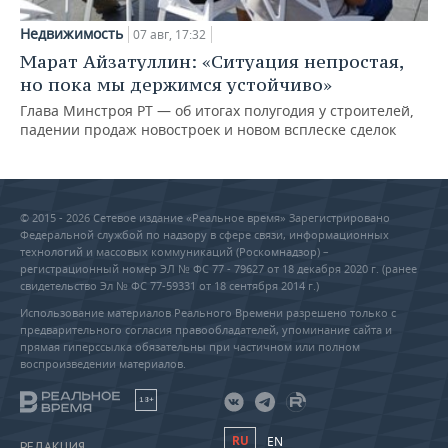
Недвижимость
07 авг, 17:32
Марат Айзатуллин: «Ситуация непростая,
но пока мы держимся устойчиво»
Глава Минстроя РТ — об итогах полугодия у строителей,
падении продаж новостроек и новом всплеске сделок
© 2015 - 2026 Сетевое издание «Реальное время» Зарегистрировано
Федеральной службой по надзору в сфере связи, информационных
технологий и массовых коммуникаций (Роскомнадзор) –
регистрационный номер ЭЛ № ФС 77 - 79627 от 18 декабря 2020 г. (ранее
свидетельство Эл № ФС 77-59331 от 18 сентября 2014 г.)
Использование материалов Реального Времени разрешено только с
предварительного согласия правообладателей, упоминание сайта и
прямая гиперссылка обязательны при частичном или полном
воспроизведении материалов.
18+
RU
EN
РЕДАКЦИЯ