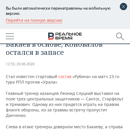
Вы были автоматически перенаправлены на мобильную
версию.
Перейти на полную версию
РЕГИОНЫ
СПОРТ
«Урал» — «Рубин»: Абильдгор,
БАШКОРТОСТАН
НОВОСТИ
Бакаев в основе, Коновалов
ТАТАРСТАН
АНАЛИТИКА
остался в запасе
УДМУРТИЯ
НОВОСТИ АНАЛИТИКИ
ЭКОНОМИКА
12:53, 20.06.2020
ДЕКЛАРАЦИИ О ДОХОДАХ
НОВОСТИ ЭКОНОМИКИ
ПРОМЫШЛЕННОСТЬ
Стал известен стартовый
состав
«Рубина» на матч 23-го
тура РПЛ против «Урала».
КОРОЛИ ГОСЗАКАЗА ПФО
ФИНАНСЫ
НОВОСТИ
НЕДВИЖИМОСТЬ
ПРОМЫШЛЕННОСТИ
Главный тренер казанцев Леонид Слуцкий выставил на
поле трех центральных защитников — Сантос, Старфельт
ВУЗЫ ТАТАРСТАНА
БАНКИ
НОВОСТИ НЕДВИЖИМОСТИ
АВТО
и Уремович. Одному из них придется играть на правом
АГРОПРОМ
фланге обороны, из-за травмы встречу пропустит
КОМУ ПРИНАДЛЕЖАТ
БЮДЖЕТ
НОВОСТИ АВТО
БИЗНЕС
Данченко.
ТОРГОВЫЕ ЦЕНТРЫ
МАШИНОСТРОЕНИЕ
ТАТАРСТАНА
Слева в атаке тренеры доверили место Бакаеву, а справа
ИНВЕСТИЦИИ
НОВОСТИ БИЗНЕСА
ТЕХНОЛОГИИ