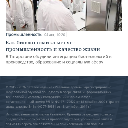
Промышленность
04 авг, 10:20
Как биоэкономика меняет
промышленность и качество жизни
В Татарстане обсудили интеграцию биотехнологий в
производство, образование и социальную сферу
© 2015 - 2026 Сетевое издание «Реальное время» Зарегистрировано
Федеральной службой по надзору в сфере связи, информационных
технологий и массовых коммуникаций (Роскомнадзор) –
регистрационный номер ЭЛ № ФС 77 - 79627 от 18 декабря 2020 г. (ранее
свидетельство Эл № ФС 77-59331 от 18 сентября 2014 г.)
Использование материалов Реального Времени разрешено только с
предварительного согласия правообладателей, упоминание сайта и
прямая гиперссылка обязательны при частичном или полном