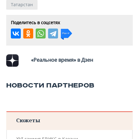
ВОДНЫЕ ВИДЫ СПОРТА
ОБРАЗОВАНИЕ
Татарстан
ХОККЕЙ С МЯЧОМ
ПРОИСШЕСТВИЯ
Поделитесь в соцсетях
«Реальное время» в Дзен
НОВОСТИ ПАРТНЕРОВ
Сюжеты