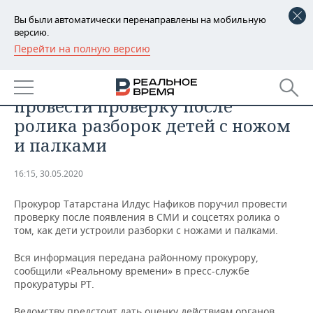
Вы были автоматически перенаправлены на мобильную
версию.
Перейти на полную версию
РЕГИОНЫ
ОБЩЕСТВО
Прокурор Татарстана поручил
БАШКОРТОСТАН
НОВОСТИ
провести проверку после
ТАТАРСТАН
АНАЛИТИКА
ролика разборок детей с ножом
и палками
УДМУРТИЯ
НОВОСТИ АНАЛИТИКИ
ЭКОНОМИКА
16:15, 30.05.2020
ДЕКЛАРАЦИИ О ДОХОДАХ
НОВОСТИ ЭКОНОМИКИ
ПРОМЫШЛЕННОСТЬ
Прокурор Татарстана Илдус Нафиков поручил провести
КОРОЛИ ГОСЗАКАЗА ПФО
ФИНАНСЫ
НОВОСТИ
НЕДВИЖИМОСТЬ
проверку после появления в СМИ и соцсетях ролика о
ПРОМЫШЛЕННОСТИ
том, как дети устроили разборки с ножами и палками.
ВУЗЫ ТАТАРСТАНА
БАНКИ
НОВОСТИ НЕДВИЖИМОСТИ
АВТО
АГРОПРОМ
Вся информация передана районному прокурору,
сообщили «Реальному времени» в пресс-службе
КОМУ ПРИНАДЛЕЖАТ
БЮДЖЕТ
НОВОСТИ АВТО
БИЗНЕС
прокуратуры РТ.
ТОРГОВЫЕ ЦЕНТРЫ
МАШИНОСТРОЕНИЕ
ТАТАРСТАНА
ИНВЕСТИЦИИ
НОВОСТИ БИЗНЕСА
ТЕХНОЛОГИИ
Ведомству предстоит дать оценку действиям органов