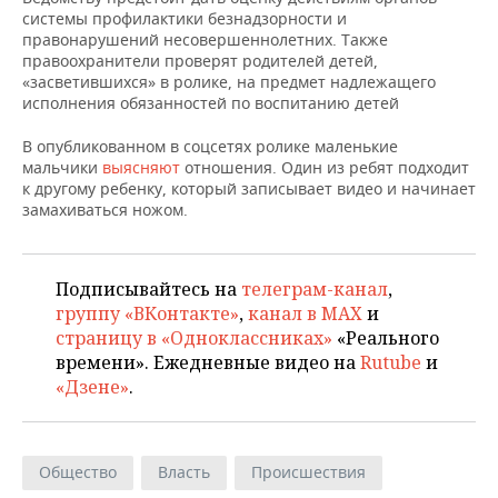
НЕФТЕХИМИЯ
системы профилактики безнадзорности и
правонарушений несовершеннолетних. Также
РОЗНИЧНАЯ ТОРГОВЛЯ
НОВОСТИ ТЕХНОЛОГИЙ
МЕРОПРИЯТИЯ
НЕФТЬ
правоохранители проверят родителей детей,
«засветившихся» в ролике, на предмет надлежащего
ТРАНСПОРТ
IT
НОВОСТИ МЕРОПРИЯТИЙ
СПОРТ
исполнения обязанностей по воспитанию детей
ОПК
УСЛУГИ
МЕДИА
ВЫЕЗДНАЯ РЕДАКЦИЯ
НОВОСТИ СПОРТА
ОБЩЕСТВО
В опубликованном в соцсетях ролике маленькие
ЭНЕРГЕТИКА
мальчики
выясняют
отношения. Один из ребят подходит
к другому ребенку, который записывает видео и начинает
ТЕЛЕКОММУНИКАЦИИ
БИЗНЕС-БРАНЧИ
ФУТБОЛ
НОВОСТИ ОБЩЕСТВА
ФОТОГАЛЕРЕЯ
замахиваться ножом.
ONLINE-КОНФЕРЕНЦИИ
ХОККЕЙ
ВЛАСТЬ
СЮЖЕТЫ
Подписывайтесь на
телеграм-канал
,
ОТКРЫТАЯ ЛЕКЦИЯ
БАСКЕТБОЛ
ИНФРАСТРУКТУРА
СПРАВОЧНИК
группу «ВКонтакте»
,
канал в MAX
и
страницу в «Одноклассниках»
«Реального
ВОЛЕЙБОЛ
ИСТОРИЯ
СПИСОК ПЕРСОН
ПОЛНАЯ ВЕРСИЯ
времени». Ежедневные видео на
Rutube
и
«Дзене»
.
КИБЕРСПОРТ
КУЛЬТУРА
СПИСОК КОМПАНИЙ
ФИГУРНОЕ КАТАНИЕ
МЕДИЦИНА
Общество
Власть
Происшествия